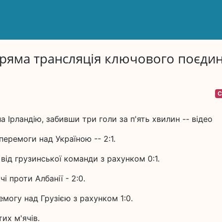
Пряма трансляція ключового поєди
С
 Ірландію, забивши три голи за п'ять хвилин -- відео
перемоги над Україною -- 2:1.
від грузинської команди з рахунком 0:1.
і проти Албанії - 2:0.
могу над Грузією з рахунком 1:0.
их м'ячів.