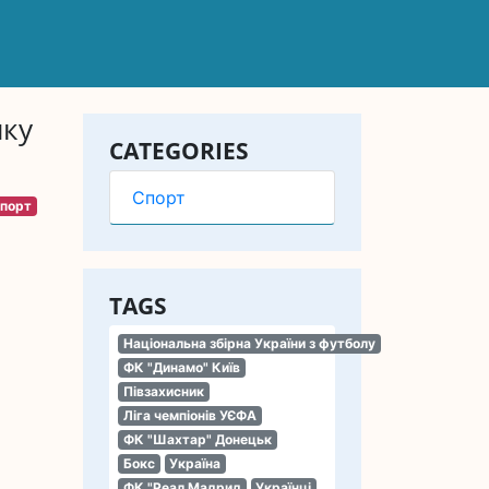
нку
CATEGORIES
Спорт
порт
TAGS
Національна збірна України з футболу
ФК "Динамо" Київ
Півзахисник
Ліга чемпіонів УЄФА
ФК "Шахтар" Донецьк
Бокс
Україна
ФК "Реал Мадрид
Українці