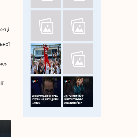
ожці
в
ьної
ися
ї.