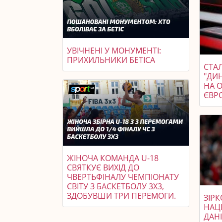
УВІЧНЕНІ У МОНУМЕНТІ:
ПРИХИЛЬНИКИ БЕТІСА
СТАЛ
"ДИ
НА 
ЄВР
ЖІНОЧА КОМАНДА U-18
СВЯТКУЄ ВИХІД ДО
ЧВЕРТЬФІНАЛУ ЧЕМПІОНАТУ
СВІТУ З БАСКЕТБОЛУ 3X3,
ЗДОБУВШИ ТРИ ПЕРЕМОГИ.
ЗІР
НАЦ
ДАН