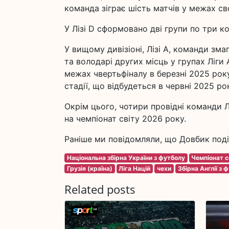
команда зіграє шість матчів у межах сво
У Лізі D сформовано дві групи по три к
У вищому дивізіоні, Лізі A, команди зм
та володарі других місць у групах Ліги
межах чвертьфіналу в березні 2025 року
стадії, що відбудеться в червні 2025 ро
Окрім цього, чотири провідні команди 
на чемпіонат світу 2026 року.
Раніше ми повідомляли, що Довбик поділ
Національна збірна України з футболу
Чемпіонат с
Грузія (країна)
Ліга Націй
чехи
Збірна Англії з 
Related posts