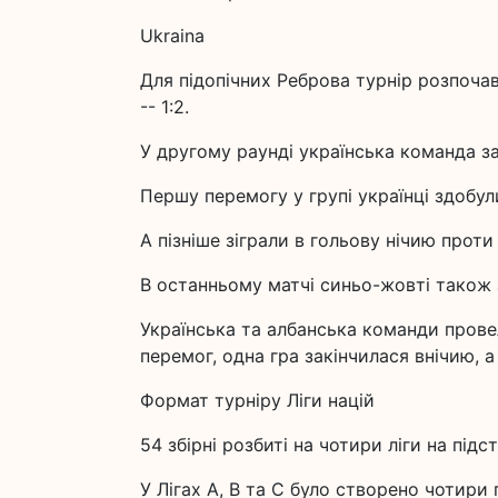
Ukraina
Для підопічних Реброва турнір розпоча
-- 1:2.
У другому раунді українська команда за
Першу перемогу у групі українці здобули 
А пізніше зіграли в гольову нічию проти ч
В останньому матчі синьо-жовті також зі
Українська та албанська команди провел
перемог, одна гра закінчилася внічию, 
Формат турніру Ліги націй
54 збірні розбиті на чотири ліги на підст
У Лігах A, B та C було створено чотири