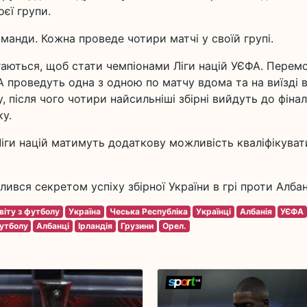
єї групи.
оманди. Кожна проведе чотири матчі у своїй групі.
агаються, щоб стати чемпіонами Ліги націй УЄФА. Перем
 А проведуть одна з одною по матчу вдома та на виїзді 
, після чого чотири найсильніші збірні вийдуть до фінал
ку.
Ліги націй матимуть додаткову можливість кваліфікуват
ився секретом успіху збірної України в грі проти Албані
віту з футболу
Україна
Чеська Республіка
Українці
Албанія
УЄФА
футболу
Албанці
Ірландія
Грузини
Орел.