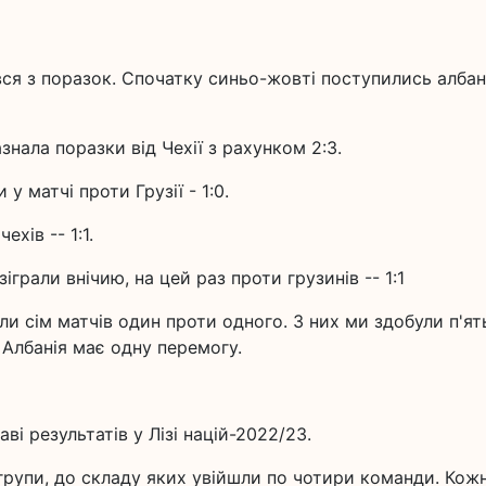
вся з поразок. Спочатку синьо-жовті поступились алба
знала поразки від Чехії з рахунком 2:3.
у матчі проти Грузії - 1:0.
ехів -- 1:1.
грали внічию, на цей раз проти грузинів -- 1:1
и сім матчів один проти одного. З них ми здобули п'ят
а Албанія має одну перемогу.
аві результатів у Лізі націй-2022/23.
 групи, до складу яких увійшли по чотири команди. Кож