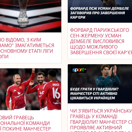
ФОРВАРД ПАРИЖСЬКОГО
СЕН-ЖЕРМЕНУ УСМАН
О ВІДОМО, З КИМ
ДЕМБЕЛЕ ВИСЛОВИВСЯ
НАМО" ЗМАГАТИМЕТЬСЯ
ЩОДО МОЖЛИВОГО
ОСНОВНОМУ ЕТАПІ ЛІГИ
ЗАВЕРШЕННЯ СВОЄЇ КАР'Є
ОПИ
ЧИ З'ЯВИТЬСЯ УКРАЇНСЬК
ГРАВЕЦЬ У КОМАНДІ
КОВИЙ ГРАВЕЦЬ
ГВАРДІОЛИ? МАНЧЕСТЕР СІ
ІОНАЛЬНОЇ КОМАНДИ
ПРОЯВЛЯЄ АКТИВНИЙ
ІЇ ПОКИНЕ МАНЧЕСТЕР