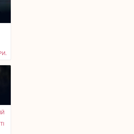
РИ.
ИЙ
ТІ