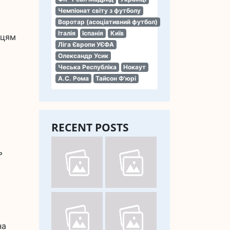
Чемпіонат світу з футболу
Воротар (асоціативний футбол)
Італія
Іспанія
Київ
нцям
Ліга Європи УЄФА
Олександр Усик
Чеська Республіка
Нокаут
А.С. Рома
Тайсон Ф'юрі
RECENT POSTS
ь
на