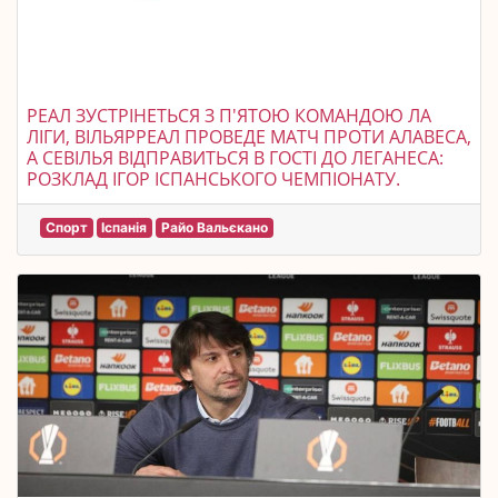
РЕАЛ ЗУСТРІНЕТЬСЯ З П'ЯТОЮ КОМАНДОЮ ЛА
ЛІГИ, ВІЛЬЯРРЕАЛ ПРОВЕДЕ МАТЧ ПРОТИ АЛАВЕСА,
А СЕВІЛЬЯ ВІДПРАВИТЬСЯ В ГОСТІ ДО ЛЕГАНЕСА:
РОЗКЛАД ІГОР ІСПАНСЬКОГО ЧЕМПІОНАТУ.
Спорт
Іспанія
Райо Вальєкано