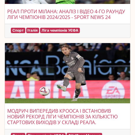
РЕАЛ ПРОТИ МІЛАНА: АНАЛІЗ І ВІДЕО 4-ГО РАУНДУ
ЛІГИ ЧЕМПІОНІВ 2024/2025 - SPORT NEWS 24
Спорт
Італія
Ліга чемпіонів УЄФА
МОДРИЧ ВИПЕРЕДИВ КРООСА І ВСТАНОВИВ
НОВИЙ РЕКОРД ЛІГИ ЧЕМПІОНІВ ЗА КІЛЬКІСТЮ
СТАРТОВИХ ВИХОДІВ У СКЛАДІ РЕАЛА.