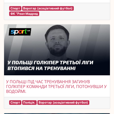
Спорт
Воротар (асоціативний футбол)
ФК "Реал Мадрид
У ПОЛЬЩІ ПІД ЧАС ТРЕНУВАННЯ ЗАГИНУВ
ГОЛКІПЕР КОМАНДИ ТРЕТЬОЇ ЛІГИ, ПОТОНУВШИ У
ВОДОЙМІ.
Спорт
Поліція.
Воротар (асоціативний футбол)