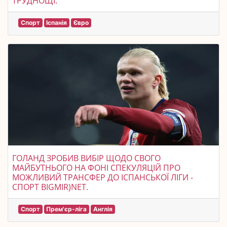
ТРУДНОЩІ.
Спорт
Іспанія
Євро
ГОЛАНД ЗРОБИВ ВИБІР ЩОДО СВОГО
МАЙБУТНЬОГО НА ФОНІ СПЕКУЛЯЦІЙ ПРО
МОЖЛИВИЙ ТРАНСФЕР ДО ІСПАНСЬКОЇ ЛІГИ -
СПОРТ BIGMIR)NET.
Спорт
Прем'єр-ліга
Англія