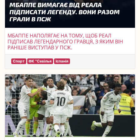
МБАППЕ НАПОЛЯГАЄ НА ТОМУ, ЩОБ РЕАЛ
ПІДПИСАВ ЛЕГЕНДАРНОГО ГРАВЦЯ, З ЯКИМ ВІН
РАНІШЕ ВИСТУПАВ У ПСЖ.
Спорт
ФК "Севілья
Іспанія