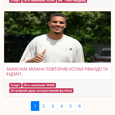
Спорт
Ліга чемпіонів УЄФА
ФК "Реал Мадрид
ЗАХИСНИК МІЛАНА ПОВТОРИВ УСПІХИ РІВАЛДО ТА
ІНДЗАГІ.
Спорт
Ліга чемпіонів УЄФА
Штрафний удар (асоціативний футбол)
1
2
3
4
5
6