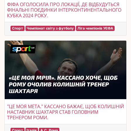
ФІФА ОГОЛОСИЛА ПРО ЛОКАЦІЇ, ДЕ ВІДБУДУТЬСЯ
ФІНАЛЬНІ ПОЄДИНКИ ІНТЕРКОНТИНЕНТАЛЬНОГО
КУБКА 2024 РОКУ.
Спорт
Чемпіонат світу з футболу
Ліга чемпіонів УЄФА
"ЦЕ МОЯ МЕТА." КАССАНО БАЖАЄ, ЩОБ КОЛИШНІЙ
НАСТАВНИК ШАХТАРЯ СТАВ ГОЛОВНИМ
ТРЕНЕРОМ РОМИ.
Спорт
Італія
А.С. Рома