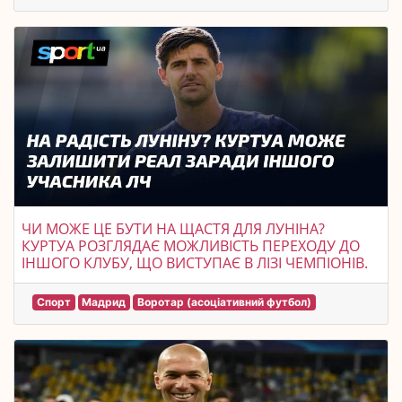
ЧИ МОЖЕ ЦЕ БУТИ НА ЩАСТЯ ДЛЯ ЛУНІНА?
КУРТУА РОЗГЛЯДАЄ МОЖЛИВІСТЬ ПЕРЕХОДУ ДО
ІНШОГО КЛУБУ, ЩО ВИСТУПАЄ В ЛІЗІ ЧЕМПІОНІВ.
Спорт
Мадрид
Воротар (асоціативний футбол)