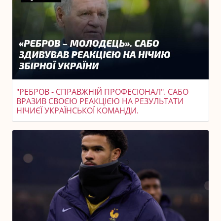
"РЕБРОВ - СПРАВЖНІЙ ПРОФЕСІОНАЛ". САБО
ВРАЗИВ СВОЄЮ РЕАКЦІЄЮ НА РЕЗУЛЬТАТИ
НІЧИЄЇ УКРАЇНСЬКОЇ КОМАНДИ.