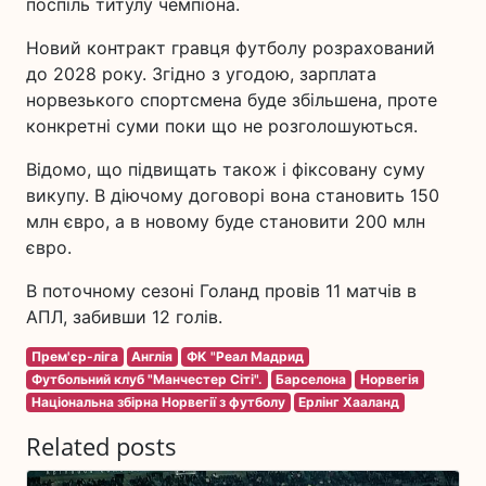
поспіль титулу чемпіона.
Новий контракт гравця футболу розрахований
до 2028 року. Згідно з угодою, зарплата
норвезького спортсмена буде збільшена, проте
конкретні суми поки що не розголошуються.
Відомо, що підвищать також і фіксовану суму
викупу. В діючому договорі вона становить 150
млн євро, а в новому буде становити 200 млн
євро.
В поточному сезоні Голанд провів 11 матчів в
АПЛ, забивши 12 голів.
Прем'єр-ліга
Англія
ФК "Реал Мадрид
Футбольний клуб "Манчестер Сіті".
Барселона
Норвегія
Національна збірна Норвегії з футболу
Ерлінг Хааланд
Related posts