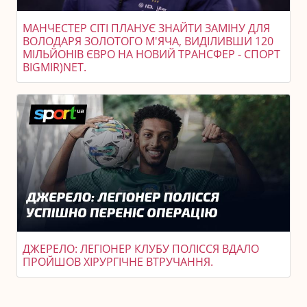
МАНЧЕСТЕР СІТІ ПЛАНУЄ ЗНАЙТИ ЗАМІНУ ДЛЯ
ВОЛОДАРЯ ЗОЛОТОГО М'ЯЧА, ВИДІЛИВШИ 120
МІЛЬЙОНІВ ЄВРО НА НОВИЙ ТРАНСФЕР - СПОРТ
BIGMIR)NET.
ДЖЕРЕЛО: ЛЕГІОНЕР КЛУБУ ПОЛІССЯ ВДАЛО
ПРОЙШОВ ХІРУРГІЧНЕ ВТРУЧАННЯ.