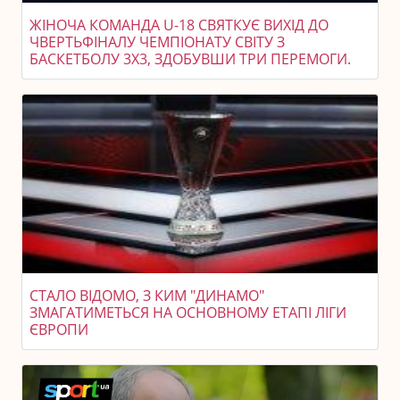
ЖІНОЧА КОМАНДА U-18 СВЯТКУЄ ВИХІД ДО
ЧВЕРТЬФІНАЛУ ЧЕМПІОНАТУ СВІТУ З
БАСКЕТБОЛУ 3X3, ЗДОБУВШИ ТРИ ПЕРЕМОГИ.
СТАЛО ВІДОМО, З КИМ "ДИНАМО"
ЗМАГАТИМЕТЬСЯ НА ОСНОВНОМУ ЕТАПІ ЛІГИ
ЄВРОПИ