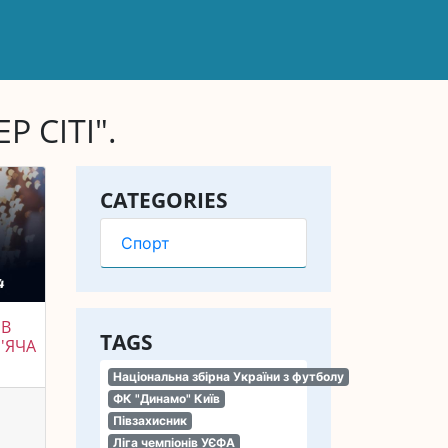
 СІТІ".
CATEGORIES
Спорт
ИВ
TAGS
'ЯЧА
Національна збірна України з футболу
ФК "Динамо" Київ
Півзахисник
Ліга чемпіонів УЄФА