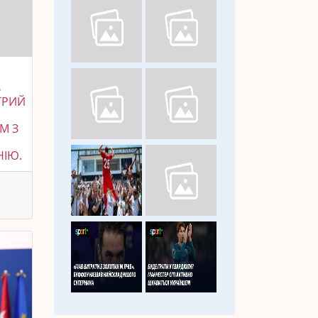
В
ОТРИЙ
М З
НІЮ.