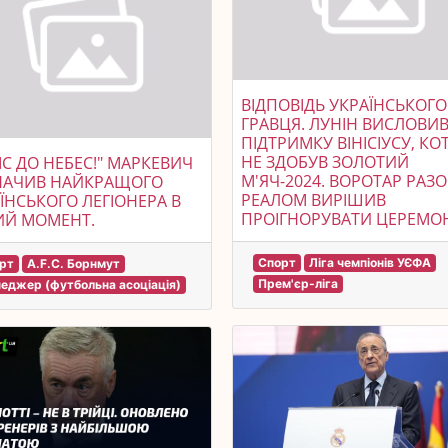
ВІДПОВІДЬ УКРАЇНСЬКОГО
ГРАВЦЯ. ЛУНІН ВИСЛОВИ
ПІДТРИМКУ ВІНІСІУСУ, К
НЕ ЗДОБУВ ЗОЛОТИЙ
ІС ДО НЕБЕС!" МАРКЕВИЧ
М'ЯЧ-2024. ВОРОТАР РАЗО
НАЧИВ НАЙКРАЩОГО
РЕАЛОМ ВИРІШИВ
ЇНСЬКОГО ЛЕГІОНЕРА В
ПРОІГНОРУВАТИ ЦЕРЕМО
ИЙ МОМЕНТ.
Спорт
Ліга чемпіонів УЄФА
рт
A.F.C. Борнмут
Прем'єр-ліга
еджер (футбольна асоціація)