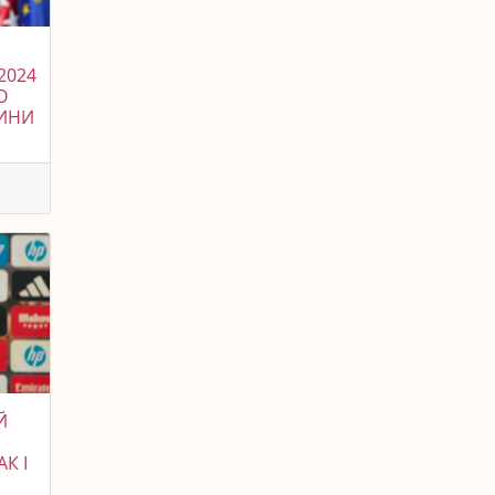
2024
О
ВИНИ
Й
К І