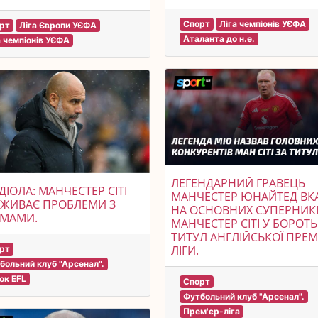
Спорт
Ліга чемпіонів УЄФА
рт
Ліга Європи УЄФА
Аталанта до н.е.
а чемпіонів УЄФА
ЛЕГЕНДАРНИЙ ГРАВЕЦЬ
ДІОЛА: МАНЧЕСТЕР СІТІ
МАНЧЕСТЕР ЮНАЙТЕД ВК
ЕЖИВАЄ ПРОБЛЕМИ З
НА ОСНОВНИХ СУПЕРНИК
ВМАМИ.
МАНЧЕСТЕР СІТІ У БОРОТЬ
ТИТУЛ АНГЛІЙСЬКОЇ ПРЕМ
ЛІГИ.
рт
больний клуб "Арсенал".
ок EFL
Спорт
Футбольний клуб "Арсенал".
Прем'єр-ліга