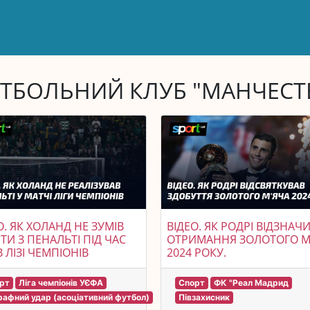
ТБОЛЬНИЙ КЛУБ "МАНЧЕСТЕР
О. ЯК ХОЛАНД НЕ ЗУМІВ
ВІДЕО. ЯК РОДРІ ВІДЗНАЧ
ТИ З ПЕНАЛЬТІ ПІД ЧАС
ОТРИМАННЯ ЗОЛОТОГО М
В ЛІЗІ ЧЕМПІОНІВ
2024 РОКУ.
рт
Ліга чемпіонів УЄФА
Спорт
ФК "Реал Мадрид
афний удар (асоціативний футбол)
Півзахисник