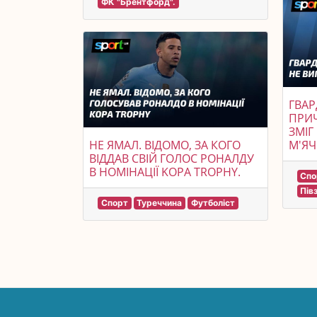
ФК "Брентфорд".
ГВАР
ПРИЧ
ЗМІГ
М'ЯЧ
НЕ ЯМАЛ. ВІДОМО, ЗА КОГО
ВІДДАВ СВІЙ ГОЛОС РОНАЛДУ
В НОМІНАЦІЇ KOPA TROPHY.
Спо
Пів
Спорт
Туреччина
Футболіст