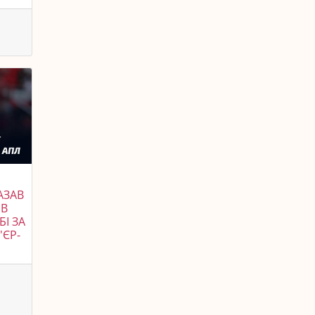
АЗАВ
ІВ
БІ ЗА
'ЄР-