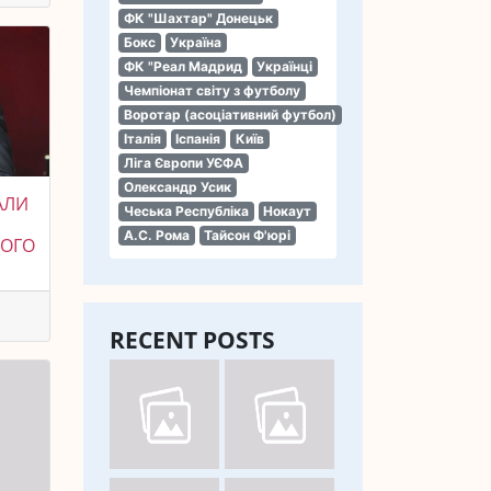
ФК "Шахтар" Донецьк
Бокс
Україна
ФК "Реал Мадрид
Українці
Чемпіонат світу з футболу
Воротар (асоціативний футбол)
Італія
Іспанія
Київ
Ліга Європи УЄФА
Олександр Усик
АЛИ
Чеська Республіка
Нокаут
А.С. Рома
Тайсон Ф'юрі
КОГО
RECENT POSTS