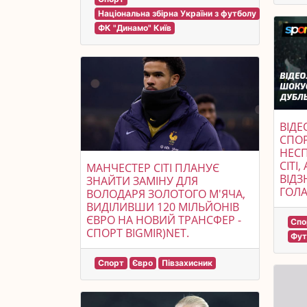
Національна збірна України з футболу
ФК "Динамо" Київ
ВІДЕ
СПОР
НЕСП
СІТІ
МАНЧЕСТЕР СІТІ ПЛАНУЄ
ВІДЗ
ЗНАЙТИ ЗАМІНУ ДЛЯ
ГОЛ
ВОЛОДАРЯ ЗОЛОТОГО М'ЯЧА,
ВИДІЛИВШИ 120 МІЛЬЙОНІВ
ЄВРО НА НОВИЙ ТРАНСФЕР -
Спо
СПОРТ BIGMIR)NET.
Фут
Спорт
Євро
Півзахисник