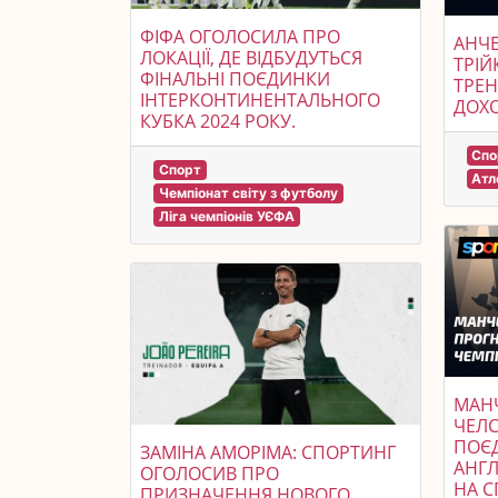
ФІФА ОГОЛОСИЛА ПРО
АНЧЕ
ЛОКАЦІЇ, ДЕ ВІДБУДУТЬСЯ
ТРІЙ
ФІНАЛЬНІ ПОЄДИНКИ
ТРЕН
ІНТЕРКОНТИНЕНТАЛЬНОГО
ДОХ
КУБКА 2024 РОКУ.
Спо
Спорт
Атл
Чемпіонат світу з футболу
Ліга чемпіонів УЄФА
МАН
ЧЕЛС
ПОЄ
ЗАМІНА АМОРІМА: СПОРТИНГ
АНГЛ
ОГОЛОСИВ ПРО
НА С
ПРИЗНАЧЕННЯ НОВОГО