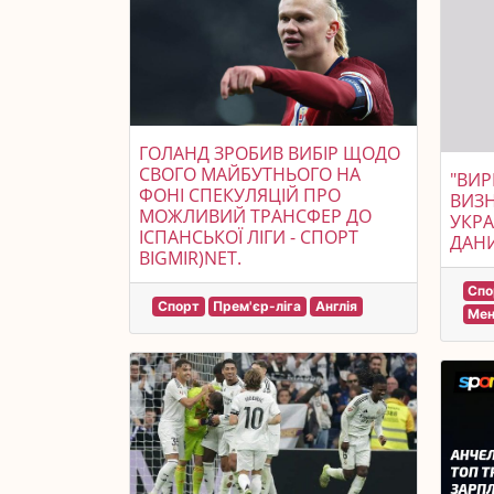
ГОЛАНД ЗРОБИВ ВИБІР ЩОДО
СВОГО МАЙБУТНЬОГО НА
"ВИР
ФОНІ СПЕКУЛЯЦІЙ ПРО
ВИЗ
МОЖЛИВИЙ ТРАНСФЕР ДО
УКРА
ІСПАНСЬКОЇ ЛІГИ - СПОРТ
ДАН
BIGMIR)NET.
Спо
Спорт
Прем'єр-ліга
Англія
Мен