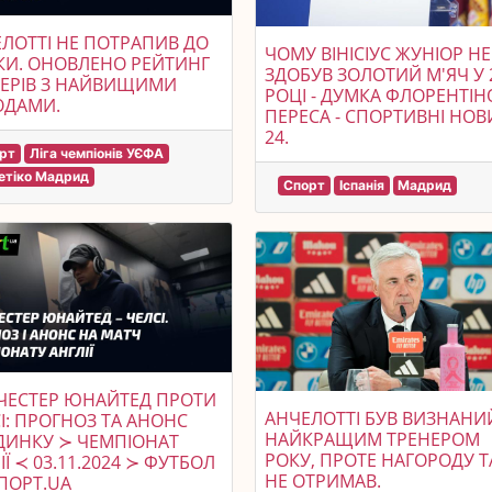
ЛОТТІ НЕ ПОТРАПИВ ДО
ЧОМУ ВІНІСІУС ЖУНІОР НЕ
КИ. ОНОВЛЕНО РЕЙТИНГ
ЗДОБУВ ЗОЛОТИЙ М'ЯЧ У 
ЕРІВ З НАЙВИЩИМИ
РОЦІ - ДУМКА ФЛОРЕНТІН
ОДАМИ.
ПЕРЕСА - СПОРТИВНІ НО
24.
рт
Ліга чемпіонів УЄФА
етіко Мадрид
Спорт
Іспанія
Мадрид
ЧЕСТЕР ЮНАЙТЕД ПРОТИ
АНЧЕЛОТТІ БУВ ВИЗНАНИ
І: ПРОГНОЗ ТА АНОНС
НАЙКРАЩИМ ТРЕНЕРОМ
ДИНКУ ≻ ЧЕМПІОНАТ
РОКУ, ПРОТЕ НАГОРОДУ ТА
ІЇ ≺ 03.11.2024 ≻ ФУТБОЛ
НЕ ОТРИМАВ.
ПОРТ.UA