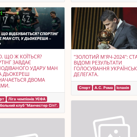
О. ЩО Ж КОЇТЬСЯ?
"ЗОЛОТИЙ М'ЯЧ-2024": СТ
ТІНГ ЗАВДАЄ
ВІДОМІ РЕЗУЛЬТАТИ
ОДІВАНОГО УДАРУ МАН
ГОЛОСУВАННЯ УКРАЇНСЬ
, А ДЬОКЕРЕШ
ДЕЛЕГАТА.
НАЧАЄТЬСЯ ДВОМА
АМИ.
Спорт
А.С. Рома
Іспанія
рт
Ліга чемпіонів УЄФА
больний клуб "Манчестер Сіті".