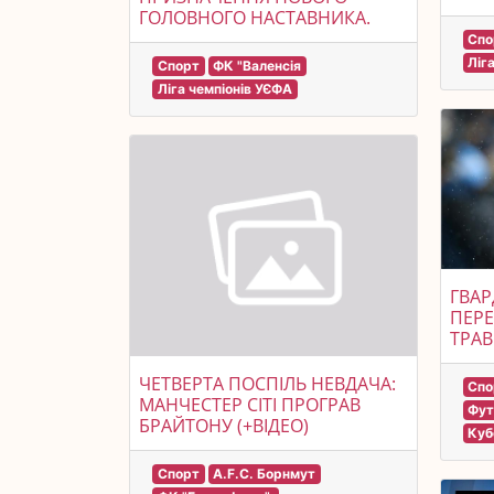
ГОЛОВНОГО НАСТАВНИКА.
Спо
Ліг
Спорт
ФК "Валенсія
Ліга чемпіонів УЄФА
ГВАР
ПЕР
ТРА
ЧЕТВЕРТА ПОСПІЛЬ НЕВДАЧА:
Спо
МАНЧЕСТЕР СІТІ ПРОГРАВ
Фут
БРАЙТОНУ (+ВІДЕО)
Куб
Спорт
A.F.C. Борнмут