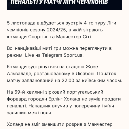
5 листопада відбудеться зустріч 4-го туру Ліги
чемпіонів сезону 2024/25, в якій зіграють
команди Спортінг та Манчестер Сіті.
Всі найцікавіші миті гри можна переглянути в
режимі Live на Telegram Sport.ua.
Команди зустрінуться на стадіоні Жозе
Альваладе, розташованому в Лісабоні. Початок
матчу запланований на 22:00 за київським часом.
На 69-й хвилині зірковий португальський
форвард городян Ерлінг Холанд не зумів продати
пенальті. Нападник влучив у поперечину і м'яч
залишив межі поля.
Холанд не зміг зменшити розрив з Манчестер