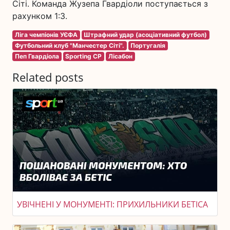
Сіті. Команда Жузепа Гвардіоли поступається з
рахунком 1:3.
Ліга чемпіонів УЄФА
Штрафний удар (асоціативний футбол)
Футбольний клуб "Манчестер Сіті".
Португалія
Пеп Гвардіола
Sporting CP
Лісабон
Related posts
УВІЧНЕНІ У МОНУМЕНТІ: ПРИХИЛЬНИКИ БЕТІСА