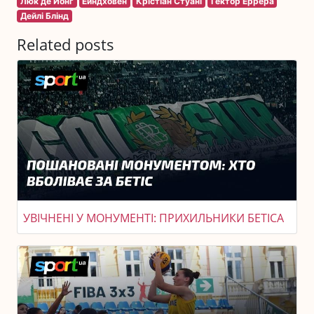
Люк де Йонг
Ейндховен
Крістіан Стуані
Гектор Еррера
Дейлі Блінд
Related posts
УВІЧНЕНІ У МОНУМЕНТІ: ПРИХИЛЬНИКИ БЕТІСА