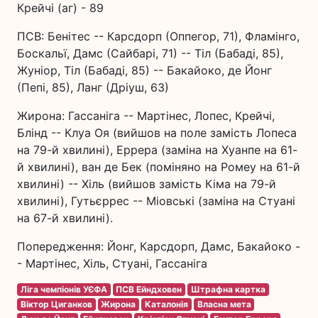
Крейчі (аг) - 89
ПСВ: Бенітес -- Карсдорп (Оппегор, 71), Фламінго,
Боскальї, Дамс (Сайбарі, 71) -- Тіл (Бабаді, 85),
Жуніор, Тіл (Бабаді, 85) -- Бакайоко, де Йонг
(Пепі, 85), Ланг (Дріуш, 63)
Жирона: Гассаніга -- Мартінес, Лопес, Крейчі,
Блінд -- Клуа Оя (вийшов на поле замість Лопеса
на 79-й хвилині), Еррера (заміна на Хуанпе на 61-
й хвилині), ван де Бек (поміняно на Ромеу на 61-й
хвилині) -- Хіль (вийшов замість Кіма на 79-й
хвилині), Гутьєррес -- Міовські (заміна на Стуані
на 67-й хвилині).
Попередження: Йонг, Карсдорп, Дамс, Бакайоко -
- Мартінес, Хіль, Стуані, Гассаніга
Ліга чемпіонів УЄФА
ПСВ Ейндховен
Штрафна картка
Віктор Циганков
Жирона
Каталонія
Власна мета