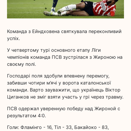
Команда з Ейндховена святкувала переконливий
успіх.
У четвертому турі основного етапу Ліги
чемпіонів команда ПСВ зустрілася з Жироною на
своєму полі.
Господарі поля здобули впевнену перемогу,
забивши чотири м’ячі у ворота каталонської
команди. Варто зауважити, що українець Віктор
Циганков не зміг взяти участь у грі через травму.
ПСВ одержал уверенную победу над Жироной с
результатом 4:0.
Голи: Фламінго - 16, Тіл - 33, Бакайоко - 83,