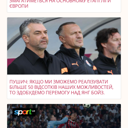
ЗМАГАТИМЕТЬСЯ НА ОСНОВНОМУ ЕТАПІ ЛІГИ
ЄВРОПИ
ПУШИЧ: ЯКЩО МИ ЗМОЖЕМО РЕАЛІЗУВАТИ
БІЛЬШЕ 50 ВІДСОТКІВ НАШИХ МОЖЛИВОСТЕЙ,
ТО ЗДОБУДЕМО ПЕРЕМОГУ НАД ЯНГ БОЙЗ.