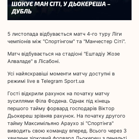
5 листопада відбувається матч 4-го туру Ліги
чемпіонів між "Спортінгом" та "Манчестер Сіті".
Матч відбувається на стадіоні "Ештадіу Жозе
Алваладе" в Лісабоні.
Усі найяскравіші моменти матчу доступні в
режимі live в Telegram Sport.ua
Гості відкрили рахунок на початку матчу
зусиллями Філа Фодена. Однак під кінець
першого тайму форвард господарів Віктор
Дьокереш зрівняв рахунок. На початку другого
тайму Максимільяно Араухо зі "Спортінга"
виводить свою команду вперед. Всього через 3
хвилини зірковий форвард Дьокереш з пенальті