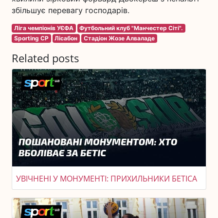
збільшує перевагу господарів.
Ліга чемпіонів УЄФА
Футбольний клуб "Манчестер Сіті".
Sporting CP
Лісабон
Стадіон Жозе Алваладе
Related posts
УВІЧНЕНІ У МОНУМЕНТІ: ПРИХИЛЬНИКИ БЕТІСА