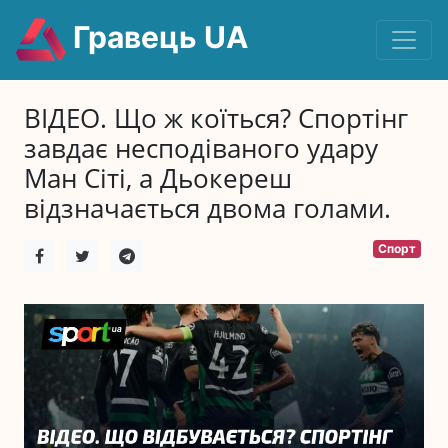
Гравець UA
ВІДЕО. Що ж коїться? Спортінг
завдає несподіваного удару
Ман Сіті, а Дьокереш
відзначається двома голами.
Спорт