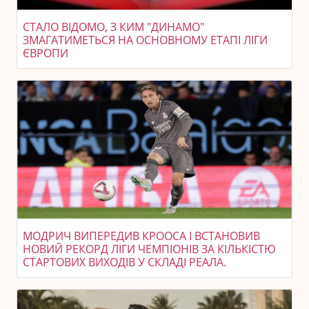
СТАЛО ВІДОМО, З КИМ "ДИНАМО"
ЗМАГАТИМЕТЬСЯ НА ОСНОВНОМУ ЕТАПІ ЛІГИ
ЄВРОПИ
МОДРИЧ ВИПЕРЕДИВ КРООСА І ВСТАНОВИВ
НОВИЙ РЕКОРД ЛІГИ ЧЕМПІОНІВ ЗА КІЛЬКІСТЮ
СТАРТОВИХ ВИХОДІВ У СКЛАДІ РЕАЛА.