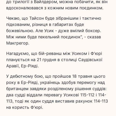
до трилогії з Вайлдером, можна побачити, як він
вдосконалювався з кожним новим поєдинком.
Чекаю, що Тайсон буде зібранішим і тактично
підкованим, різниця в габаритах буде
божевільною. Але Усик - дуже вмілий боксер.
Між ними буде пекельний поєдинок", - сказав
Макгрегор.
Нагадуємо, що бій-реванш між Усиком і Ф'юрі
планується на 21 грудня в столиці Саудівської
Аравії, Ер-Ріяді.
У дебютному бою, що пройшов 18 травня цього
року в Ер-Ріяді, українець здобув перемогу над
британцем завдяки розділеному рішення суддів:
два судді віддали перевагу Усикові 115-112 і 114-
113, тоді як один суддя виставив рахунок 114-113
на користь Ф'юрі.