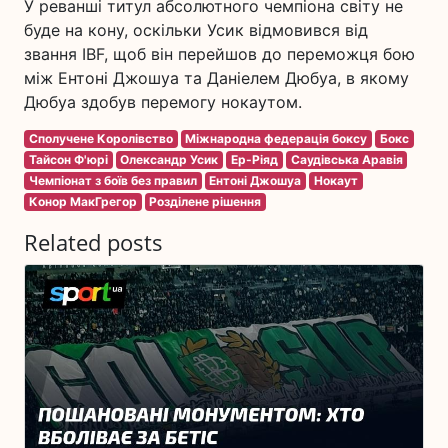
У реванші титул абсолютного чемпіона світу не
буде на кону, оскільки Усик відмовився від
звання IBF, щоб він перейшов до переможця бою
між Ентоні Джошуа та Даніелем Дюбуа, в якому
Дюбуа здобув перемогу нокаутом.
Сполучене Королівство
Міжнародна федерація боксу
Бокс
Тайсон Ф'юрі
Олександр Усик
Ер-Ріяд
Саудівська Аравія
Чемпіонат з боїв без правил
Ентоні Джошуа
Нокаут
Конор МакГрегор
Розділене рішення
Related posts