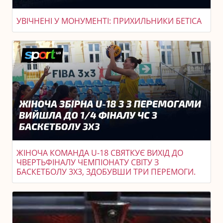
УВІЧНЕНІ У МОНУМЕНТІ: ПРИХИЛЬНИКИ БЕТІСА
ЖІНОЧА КОМАНДА U-18 СВЯТКУЄ ВИХІД ДО
ЧВЕРТЬФІНАЛУ ЧЕМПІОНАТУ СВІТУ З
БАСКЕТБОЛУ 3X3, ЗДОБУВШИ ТРИ ПЕРЕМОГИ.