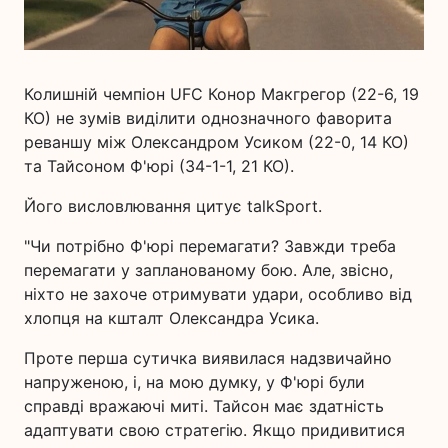
Колишній чемпіон UFC Конор Макгрегор (22-6, 19
КО) не зумів виділити однозначного фаворита
реваншу між Олександром Усиком (22-0, 14 КО)
та Тайсоном Ф'юрі (34-1-1, 21 КО).
Його висловлювання цитує talkSport.
"Чи потрібно Ф'юрі перемагати? Завжди треба
перемагати у запланованому бою. Але, звісно,
ніхто не захоче отримувати удари, особливо від
хлопця на кшталт Олександра Усика.
Проте перша сутичка виявилася надзвичайно
напруженою, і, на мою думку, у Ф'юрі були
справді вражаючі миті. Тайсон має здатність
адаптувати свою стратегію. Якщо придивитися