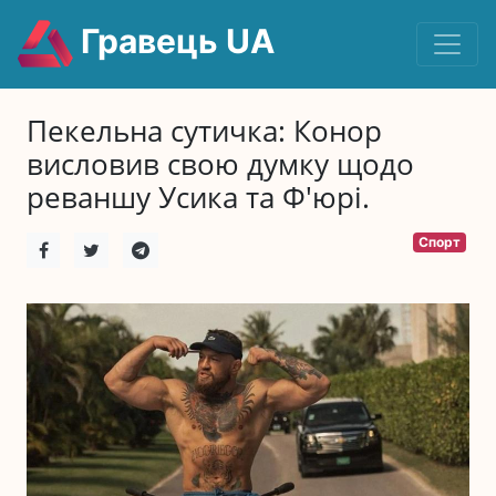
Гравець UA
Пекельна сутичка: Конор
висловив свою думку щодо
реваншу Усика та Ф'юрі.
Спорт