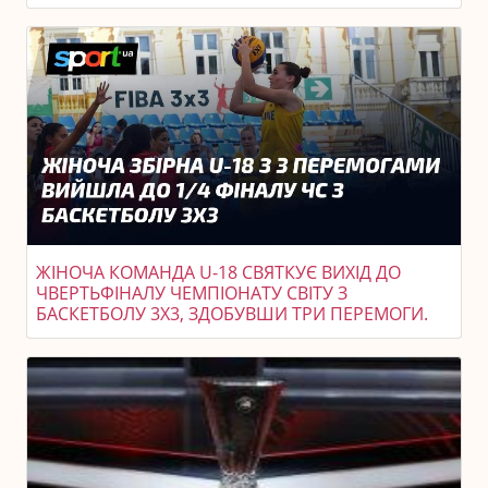
ЖІНОЧА КОМАНДА U-18 СВЯТКУЄ ВИХІД ДО
ЧВЕРТЬФІНАЛУ ЧЕМПІОНАТУ СВІТУ З
БАСКЕТБОЛУ 3X3, ЗДОБУВШИ ТРИ ПЕРЕМОГИ.