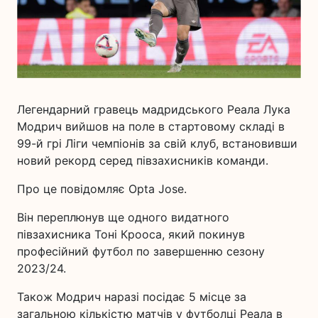
Легендарний гравець мадридського Реала Лука
Модрич вийшов на поле в стартовому складі в
99-й грі Ліги чемпіонів за свій клуб, встановивши
новий рекорд серед півзахисників команди.
Про це повідомляє Opta Jose.
Він переплюнув ще одного видатного
півзахисника Тоні Крооса, який покинув
професійний футбол по завершенню сезону
2023/24.
Також Модрич наразі посідає 5 місце за
загальною кількістю матчів у футболці Реала в