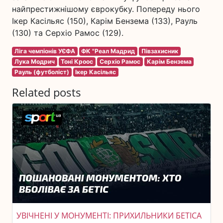
найпрестижнішому єврокубку. Попереду нього
Ікер Касільяс (150), Карім Бензема (133), Рауль
(130) та Серхіо Рамос (129).
Ліга чемпіонів УЄФА
ФК "Реал Мадрид
Півзахисник
Лука Модрич
Тоні Кроос
Серхіо Рамос
Карім Бензема
Рауль (футболіст)
Ікер Касільяс
Related posts
УВІЧНЕНІ У МОНУМЕНТІ: ПРИХИЛЬНИКИ БЕТІСА