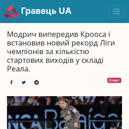
Гравець UA
Модрич випередив Крооса і
встановив новий рекорд Ліги
чемпіонів за кількістю
стартових виходів у складі
Реала.
Спорт