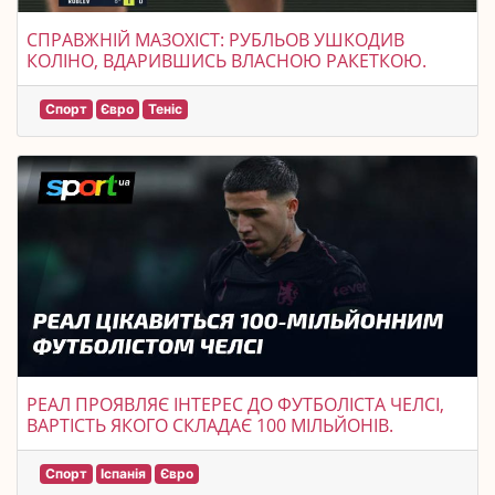
СПРАВЖНІЙ МАЗОХІСТ: РУБЛЬОВ УШКОДИВ
КОЛІНО, ВДАРИВШИСЬ ВЛАСНОЮ РАКЕТКОЮ.
Спорт
Євро
Теніс
РЕАЛ ПРОЯВЛЯЄ ІНТЕРЕС ДО ФУТБОЛІСТА ЧЕЛСІ,
ВАРТІСТЬ ЯКОГО СКЛАДАЄ 100 МІЛЬЙОНІВ.
Спорт
Іспанія
Євро