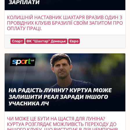
КОЛИШНІЙ НАСТАВНИК ШАХТАРЯ ВРАЗИВ ОДИН З
ПРОВІДНИХ КЛУБІВ БРАЗИЛІЇ СВОЇМ ЗАПИТОМ ПРО
ОПЛАТУ ПРАЦІ.
Спорт
ФК "Шахтар" Донецьк
Євро
ЧИ МОЖЕ ЦЕ БУТИ НА ЩАСТЯ ДЛЯ ЛУНІНА?
КУРТУА РОЗГЛЯДАЄ МОЖЛИВІСТЬ ПЕРЕХОДУ ДО
ІНШОГО КЛУБУ, ЩО ВИСТУПАЄ В ЛІЗІ ЧЕМПІОНІВ.