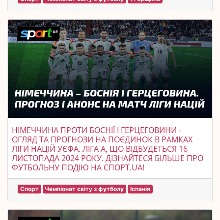
НІМЕЧЧИНА ПРОТИ БОСНІЇ І ГЕРЦЕГОВИНИ -
ОГЛЯД ТА ПРОГНОЗИ НА ПОЄДИНОК В РАМКАХ
ЛІГИ НАЦІЙ УЄФА. ЛІГА A, ЩО ВІДБУДЕТЬСЯ 16
ЛИСТОПАДА 2024 РОКУ. ДІЗНАЙТЕСЯ БІЛЬШЕ ПРО
ФУТБОЛЬНУ ПОДІЮ НА СПОРТ.UA!
Спорт
Чемпіонат світу з футболу
Іспанія