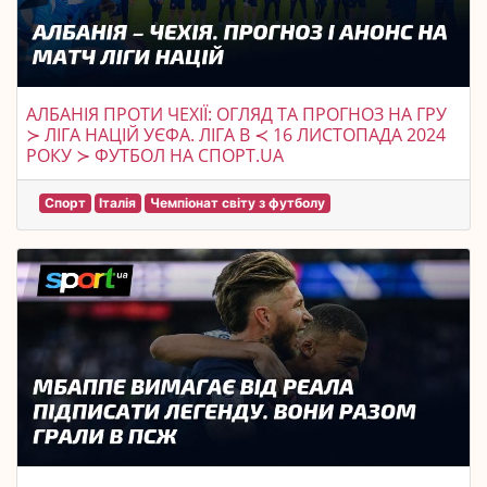
АЛБАНІЯ ПРОТИ ЧЕХІЇ: ОГЛЯД ТА ПРОГНОЗ НА ГРУ
≻ ЛІГА НАЦІЙ УЄФА. ЛІГА B ≺ 16 ЛИСТОПАДА 2024
РОКУ ≻ ФУТБОЛ НА СПОРТ.UA
Спорт
Італія
Чемпіонат світу з футболу