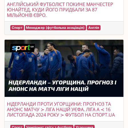
АНГЛІЙСЬКИЙ ФУТБОЛІСТ ПОКИНЕ МАНЧЕСТЕР
ЮНАЙТЕД, КУДИ ЙОГО ПРИДБАЛИ ЗА 87
МІЛЬЙОНІВ ЄВРО.
Спорт
Менеджер (футбольна асоціація)
Англія
НІДЕРЛАНДИ ПРОТИ УГОРЩИНИ: ПРОГНОЗ ТА
АНОНС МАТЧУ ≻ ЛІГА НАЦІЙ УЄФА. ЛІГА A ≺ 16
ЛИСТОПАДА 2024 РОКУ ≻ ФУТБОЛ НА СПОРТ.UA
Спорт
Чемпіонат світу з футболу
Угорщина