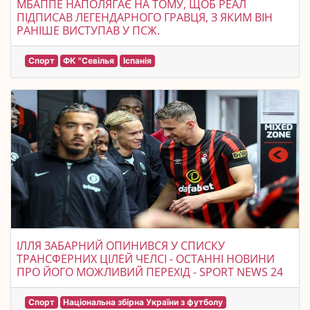
МБАППЕ НАПОЛЯГАЄ НА ТОМУ, ЩОБ РЕАЛ
ПІДПИСАВ ЛЕГЕНДАРНОГО ГРАВЦЯ, З ЯКИМ ВІН
РАНІШЕ ВИСТУПАВ У ПСЖ.
Спорт
ФК "Севілья
Іспанія
ІЛЛЯ ЗАБАРНИЙ ОПИНИВСЯ У СПИСКУ
ТРАНСФЕРНИХ ЦІЛЕЙ ЧЕЛСІ - ОСТАННІ НОВИНИ
ПРО ЙОГО МОЖЛИВИЙ ПЕРЕХІД - SPORT NEWS 24
Спорт
Національна збірна України з футболу