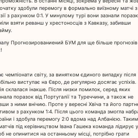
оможність. В останні місяці, зокрема у вересні та жов
очатку здобули перемогу в формально виїзному матчі з
зії з рахунком 0:1. У минулому турі вони зазнали пораз
уміли взяти реванш у хрестоносців з Кавказу, забивши
айму.
налу Прогнозированиений БУМ для ще більше прогнозів
!
 чемпіонати світу, за винятком єдиного випадку після
ільно виступає на Євро, де регулярно досягає успіхів.
ія склалася інакше. Після низки помилок, серед яких
нала поразок від Португалії та Туреччини, а також не
авши з ними внічию. Проте у вересні Хвіча та його парт
ивом з рахунком 1:4. Після цього команда змогла набр
аїни і здобула перемогу 2:0 вдома над Албанією. Таким
атчів під керівництвом Івана Гашека команда лідирує 
 щоб не опинитися на останньому місці, потрібно грати