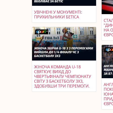
УВІЧНЕНІ У МОНУМЕНТІ:
ПРИХИЛЬНИКИ БЕТІСА
СТАЛ
"ДИ
НА 
ЄВР
ЖІНОЧА КОМАНДА U-18
СВЯТКУЄ ВИХІД ДО
ЧВЕРТЬФІНАЛУ ЧЕМПІОНАТУ
СВІТУ З БАСКЕТБОЛУ 3X3,
АНГ
ЗДОБУВШИ ТРИ ПЕРЕМОГИ.
ПОК
ЮНА
ПРИ
ЄВРО