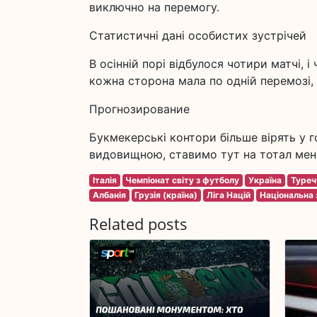
виключно на перемогу.
Статистичні дані особистих зустрічей
В осінній порі відбулося чотири матчі,
кожна сторона мала по одній перемозі, 
Прогнозирование
Букмекерські контори більше вірять у г
видовищною, ставимо тут на тотал менше 
Італія
Чемпіонат світу з футболу
Україна
Туреч
Албанія
Грузія (країна)
Ліга Націй
Національна 
Related posts