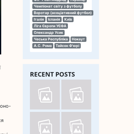
Чемпіонат світу з футболу
Воротар (асоціативний футбол)
Італія
Іспанія
Київ
Ліга Європи УЄФА
Олександр Усик
Чеська Республіка
Нокаут
А.С. Рома
Тайсон Ф'юрі
ї
RECENT POSTS
воно-
ся