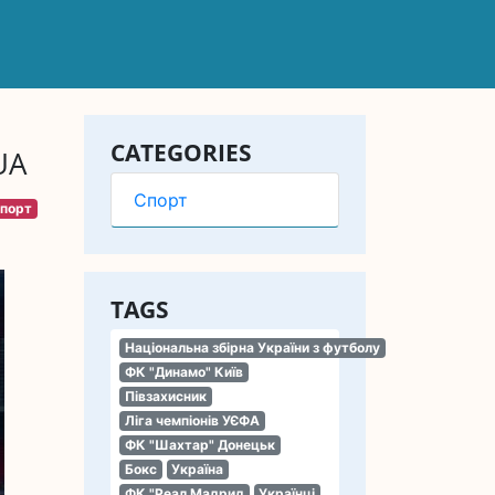
CATEGORIES
UA
Спорт
порт
TAGS
Національна збірна України з футболу
ФК "Динамо" Київ
Півзахисник
Ліга чемпіонів УЄФА
ФК "Шахтар" Донецьк
Бокс
Україна
ФК "Реал Мадрид
Українці