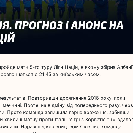
ройде матч 5-го туру Ліги Націй, в якому збірна Албані
к розпочнеться о 21:45 за київським часом.
результатів. Повторивши досягнення 2016 року, коли
імеччині. Проте, на відміну від попереднього разу, чер
оги. Проте команда залишила гарне враження, забивши
 хвилині матчу проти Італії. У грі з Хорватією їм вдало
хвилини. Наразі під керівництвом Сілвіньо команда