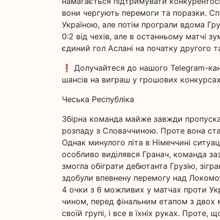
намагається підтримувати конкурентоспр
вони чергують перемоги та поразки. Сп
Україною, але потім програли вдома Гру
0:2 від чехів, але в останньому матчі з
єдиний гол Аслані на початку другого т
❗️ Долучайтеся до нашого Telegram-ка
шансів на виграш у грошових конкурсах
Чеська Республіка
Збірна команда майже завжди пропускає
розпаду з Словаччиною. Проте вона стаб
Однак минулого літа в Німеччині ситуац
особливо виділявся Гранач, команда заз
змогла обіграти дебютанта Грузію, зігр
здобули впевнену перемогу над Локомот
4 очки з 6 можливих у матчах проти Укр
чином, перед фінальним етапом з двох м
своїй групі, і все в їхніх руках. Проте,