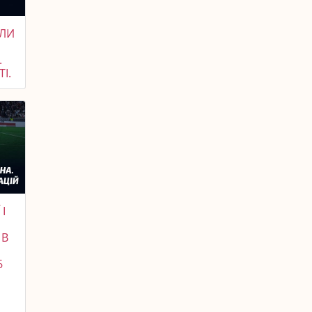
АЛИ
.
І.
І
 В
6