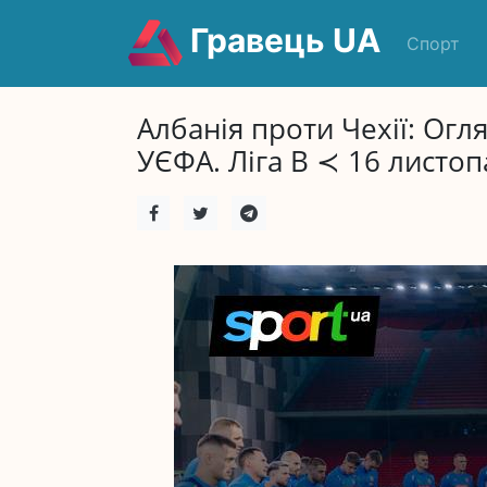
Гравець UA
Спорт
Албанія проти Чехії: Огля
УЄФА. Ліга B ≺ 16 листо