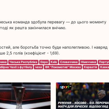
 і чеська команда здобула перевагу — до цього моменту
тоді як решта закінчилася внічию.
остей, але боротьба точно буде наполегливою. І навряд
2,5 голів (коефіцієнт - 1,69).
чина
Чеська Республіка
Євро
Київ
Словаччина
Німеччина
Португ
збірна Чехії з футболу
чехи
ФК "Локомотив" Москва
Хорватія
Кавка