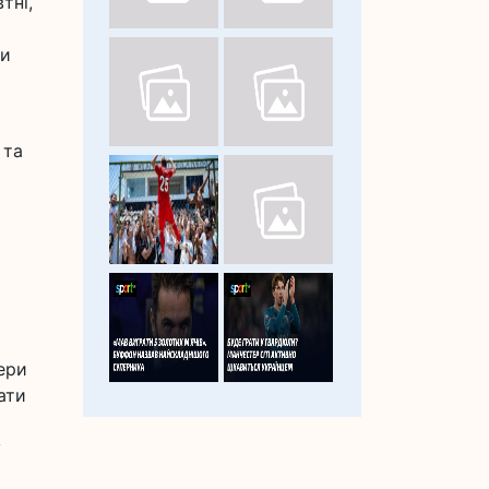
тні,
ки
 та
нери
ати
у