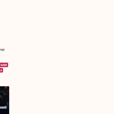
 чи
алія
з