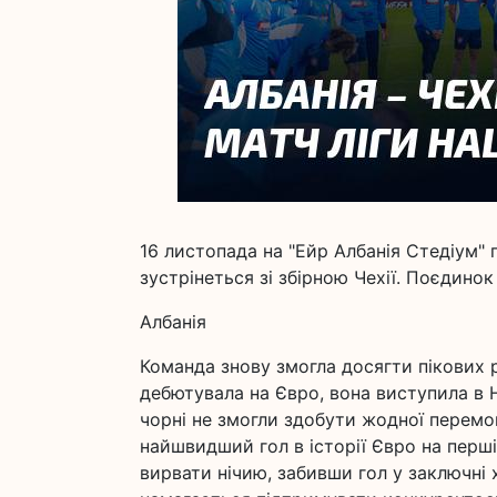
16 листопада на "Ейр Албанія Стедіум" п
зустрінеться зі збірною Чехії. Поєдино
Албанія
Команда знову змогла досягти пікових 
дебютувала на Євро, вона виступила в Н
чорні не змогли здобути жодної перем
найшвидший гол в історії Євро на першій
вирвати нічию, забивши гол у заключні 