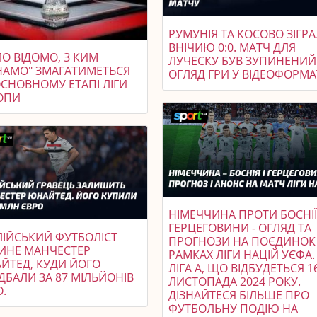
РУМУНІЯ ТА КОСОВО ЗІГР
ВНІЧИЮ 0:0. МАТЧ ДЛЯ
О ВІДОМО, З КИМ
ЛУЧЕСКУ БУВ ЗУПИНЕНИЙ
НАМО" ЗМАГАТИМЕТЬСЯ
ОГЛЯД ГРИ У ВІДЕОФОРМАТ
ОСНОВНОМУ ЕТАПІ ЛІГИ
ОПИ
НІМЕЧЧИНА ПРОТИ БОСНІЇ 
ГЕРЦЕГОВИНИ - ОГЛЯД ТА
ЛІЙСЬКИЙ ФУТБОЛІСТ
ПРОГНОЗИ НА ПОЄДИНОК
ИНЕ МАНЧЕСТЕР
РАМКАХ ЛІГИ НАЦІЙ УЄФА.
ЙТЕД, КУДИ ЙОГО
ЛІГА A, ЩО ВІДБУДЕТЬСЯ 1
ДБАЛИ ЗА 87 МІЛЬЙОНІВ
ЛИСТОПАДА 2024 РОКУ.
.
ДІЗНАЙТЕСЯ БІЛЬШЕ ПРО
ФУТБОЛЬНУ ПОДІЮ НА