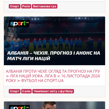
Спорт
Росія
Виставкова гра
АЛБАНІЯ ПРОТИ ЧЕХІЇ: ОГЛЯД ТА ПРОГНОЗ НА ГРУ
≻ ЛІГА НАЦІЙ УЄФА. ЛІГА B ≺ 16 ЛИСТОПАДА 2024
РОКУ ≻ ФУТБОЛ НА СПОРТ.UA
Спорт
Італія
Чемпіонат світу з футболу