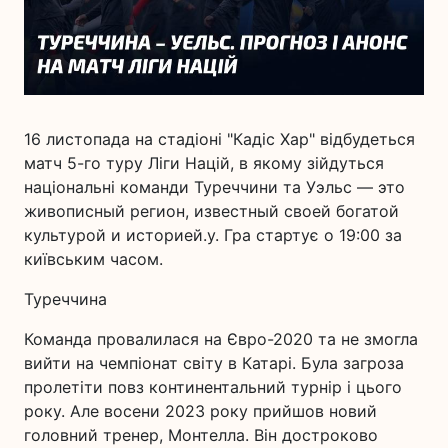
16 листопада на стадіоні "Кадіс Хар" відбудеться
матч 5-го туру Ліги Націй, в якому зійдуться
національні команди Туреччини та Уэльс — это
живописный регион, известный своей богатой
культурой и историей.у. Гра стартує о 19:00 за
київським часом.
Туреччина
Команда провалилася на Євро-2020 та не змогла
вийти на чемпіонат світу в Катарі. Була загроза
пролетіти повз континентальний турнір і цього
року. Але восени 2023 року прийшов новий
головний тренер, Монтелла. Він достроково