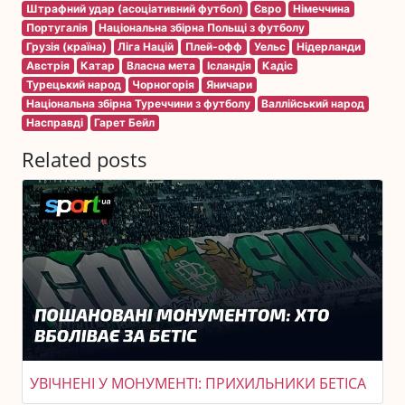
Штрафний удар (асоціативний футбол)
Євро
Німеччина
Португалія
Національна збірна Польщі з футболу
Грузія (країна)
Ліга Націй
Плей-офф
Уельс
Нідерланди
Австрія
Катар
Власна мета
Ісландія
Кадіс
Турецький народ
Чорногорія
Яничари
Національна збірна Туреччини з футболу
Валлійський народ
Насправді
Гарет Бейл
Related posts
УВІЧНЕНІ У МОНУМЕНТІ: ПРИХИЛЬНИКИ БЕТІСА