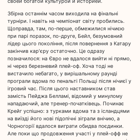
своей богатой культурой и историей.
Збірна останнім часом виходила на фінальні
турніри. І навіть на чемпіонат світу пробились.
Щоправда, там, по-перше, обмежилися нічиєю
при парі поразок, по-друге, Бейл, безумовний
лідер цього покоління, після повернення з Катару
закінчив кар'єру остаточно. Це одразу
позначилося: на Євро не вдалося вийти ні прямо,
ні через березневий плей-оф. Хоча тоді не
вистачило небагато, у вирішальному раунді
програли вдома по пенальті Польщі після нічиєї у
ігровий час. Після цього наставником став
замість Пейджа Белламі, відомий у минулому
нападаючий, але тренер-початківець. Починає
Крейг успішно: з турками вдома та з ісландцями
на виїзді його нові підопічні зіграли внічию, а
Чорногорії вдалося виграти обидва поєдинки.
Але поки що продовження участі у плей-офф не