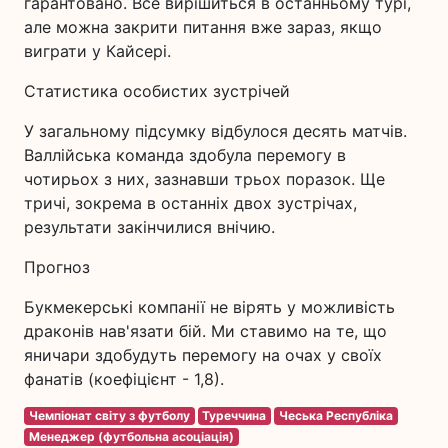
гарантовано. Все вирішиться в останньому турі,
але можна закрити питання вже зараз, якщо
виграти у Кайсері.
Статистика особистих зустрічей
У загальному підсумку відбулося десять матчів.
Валлійська команда здобула перемогу в
чотирьох з них, зазнавши трьох поразок. Ще
тричі, зокрема в останніх двох зустрічах,
результати закінчилися внічию.
Прогноз
Букмекерські компанії не вірять у можливість
драконів нав'язати бій. Ми ставимо на те, що
яничари здобудуть перемогу на очах у своїх
фанатів (коефіцієнт - 1,8).
Чемпіонат світу з футболу
Туреччина
Чеська Республіка
Менеджер (футбольна асоціація)