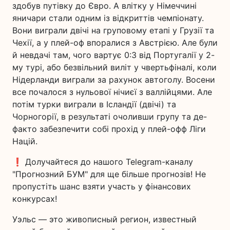
здобув путівку до Євро. А влітку у Німеччині
яничари стали одним із відкриттів чемпіонату.
Вони виграли двічі на груповому етапі у Грузії та
Чехії, а у плей-оф впоралися з Австрією. Але були
й невдачі там, чого вартує 0:3 від Португалії у 2-
му турі, або безвільний виліт у чвертьфіналі, коли
Нідерланди виграли за рахунок автоголу. Восени
все почалося з нульової нічиєї з валлійцями. Але
потім турки виграли в Ісландії (двічі) та
Чорногорії, в результаті очоливши групу та де-
факто забезпечити собі прохід у плей-офф Ліги
Націй.
❗️ Долучайтеся до нашого Telegram-каналу
"Прогнозний БУМ" для ще більше прогнозів! Не
пропустіть шанс взяти участь у фінансових
конкурсах!
Уэльс — это живописный регион, известный