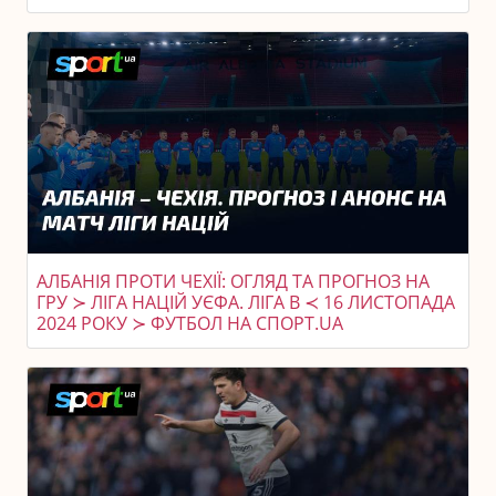
АЛБАНІЯ ПРОТИ ЧЕХІЇ: ОГЛЯД ТА ПРОГНОЗ НА
ГРУ ≻ ЛІГА НАЦІЙ УЄФА. ЛІГА B ≺ 16 ЛИСТОПАДА
2024 РОКУ ≻ ФУТБОЛ НА СПОРТ.UA