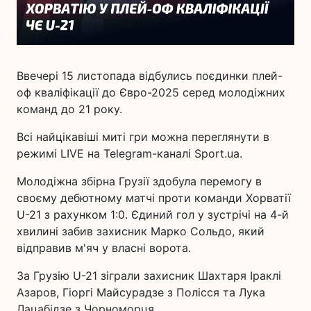
Ввечері 15 листопада відбулись поєдинки плей-
оф кваліфікації до Євро-2025 серед молодіжних
команд до 21 року.
Всі найцікавіші миті гри можна переглянути в
режимі LIVE на Telegram-каналі Sport.ua.
Молодіжна збірна Грузії здобула перемогу в
своєму дебютному матчі проти команди Хорватії
U-21 з рахунком 1:0. Єдиний гол у зустрічі на 4-й
хвилині забив захисник Марко Сольдо, який
відправив м'яч у власні ворота.
За Грузію U-21 зіграли захисник Шахтаря Іраклі
Азаров, Гіоргі Майсурадзе з Полісся та Лука
Лацабідзе з Чорноморця.