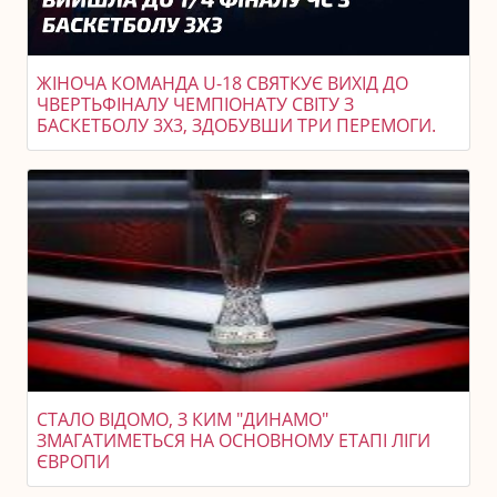
ЖІНОЧА КОМАНДА U-18 СВЯТКУЄ ВИХІД ДО
ЧВЕРТЬФІНАЛУ ЧЕМПІОНАТУ СВІТУ З
БАСКЕТБОЛУ 3X3, ЗДОБУВШИ ТРИ ПЕРЕМОГИ.
СТАЛО ВІДОМО, З КИМ "ДИНАМО"
ЗМАГАТИМЕТЬСЯ НА ОСНОВНОМУ ЕТАПІ ЛІГИ
ЄВРОПИ