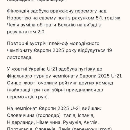
Фінляндія здобула вражаючу перемогу над
Норвегією на своєму полі з рахунком 5:1, тоді як
Чехія зуміла обіграти Бельгію на виїзді з
результатом 2:0.
Повторні зустрічі плей-оф молодіжного
чемпіонату Європи 2025 року відбудуться 19
листопада.
У жовтні Україна U-21 здобула путівку до
фінального турніру чемпіонату Європи 2025 U-21.
Синьо-жовті очолили рейтинг других команд
(найкращі три такі збірні приєдналися до
переможців груп).
На чемпіонат Європи 2025 U-21 вийшли:
Словаччина (господар) Італія, Іспанія,
Нідерланди, Німеччина, Румунія, Англія,
Португалія, Словенія, Данія (переможці груп),