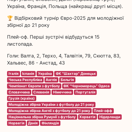
Україна, Франція, Польща (найкращі другі місця).
🏆 Відбірковий турнір Євро-2025 для молодіжної
збірної до 21 року
Плей-оф. Перші зустрічі відбудуться 15
листопада.
Голи: Валта, 2, Терхо, 4, Талвітія, 79, Скютта, 83,
Хальвес, 86 - Анстад, 43
Італія
Іспанія
Україна
ФК "Шахтар" Донецьк
Чеська Республіка
Англія
Бельгія
Чемпіонат Європи з футболу
ФК "Чорноморець" Одеса
Словаччина
Словенія
Німеччина
Португалія
Грузія (країна)
Молодіжна збірна України з футболу до 21 року
Молодіжна збірна Англії з футболу до 21 року
Плей-офф
Національна збірна Румунії з футболу
Хорватія
Нідерланди
Норвегія
Данія
Фінляндія