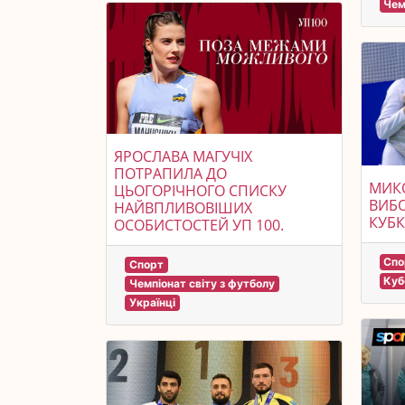
Чем
ЯРОСЛАВА МАГУЧІХ
ПОТРАПИЛА ДО
МИКО
ЦЬОГОРІЧНОГО СПИСКУ
ВИБО
НАЙВПЛИВОВІШИХ
КУБК
ОСОБИСТОСТЕЙ УП 100.
Спо
Спорт
Куб
Чемпіонат світу з футболу
Українці