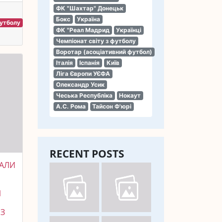
ФК "Шахтар" Донецьк
Бокс
Україна
футболу
ФК "Реал Мадрид
Українці
Чемпіонат світу з футболу
Воротар (асоціативний футбол)
Італія
Іспанія
Київ
Ліга Європи УЄФА
Олександр Усик
Чеська Республіка
Нокаут
А.С. Рома
Тайсон Ф'юрі
RECENT POSTS
ТАЛИ
И
 З