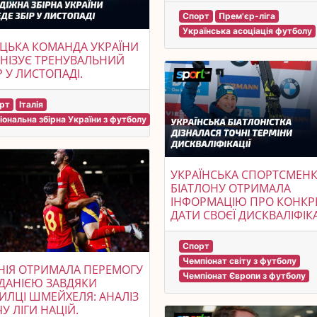
Спорт
Прем'єр-ліга
Українська асоціація футболу
ЦЬКА КОМАНДА УКРАЇНИ
НІЗУЄ ТРЕНУВАЛЬНИЙ
 У ЛИСТОПАДІ.
рт
Італія
іональна збірна України з футболу
УКРАЇНСЬКА СПОРТСМЕНК
БІАТЛОНУ ОТРИМАЛА
ІНФОРМАЦІЮ ПРО КОНКР
ДАТИ СВОЄЇ ДИСКВАЛІФІКА
Спорт
Чемпіонат світу з футболу
НІЯ ОТРИМАЛА ПЕРЕМОГУ
Чемпіонат Європи з футболу
ДАНІЄЮ ЗАВДЯКИ
ЛЦІ ШМЕЙХЕЛЯ: АНАЛІЗ
У ЛІГИ НАЦІЙ.