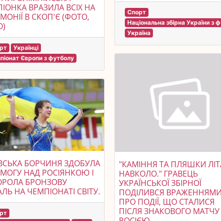
ІОНКА ВРАЗИЛА ВСІХ НА
Спорт
МОНІЇ В СКОП'Є (ФОТО,
Національна збірна України з 
О)
Україна
рт
Українці
піонат Європи з футболу
ВСЬКА БОРЧИНЯ ЗДОБУЛА
"КАМІННЯ ТА ПЛЯШКИ ЛІ
МОГУ НАД РОСІЯНКОЮ І
НАВКОЛО." ГРАВЕЦЬ
ОРОЛА БРОНЗОВУ
УКРАЇНСЬКОЇ ЗБІРНОЇ
ЛЬ НА ЧЕМПІОНАТІ СВІТУ.
ПОДІЛИВСЯ ВРАЖЕННЯМ
ПРО ПОДІЇ, ЩО СТАЛИСЯ
ПІСЛЯ ЗНАКОВОГО МАТЧУ
рт
РОСІЄЮ.