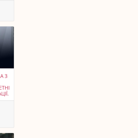
А З
ЕТНІ
ЦІЇ.