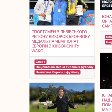
ЮНА
ОРГА
CAMP
СПОРТСМЕН З ЛЬВІВСЬКОГО
РЕГІОНУ ВИБОРОВ БРОНЗОВУ
Спо
МЕДАЛЬ НА ЧЕМПІОНАТІ
Нац
ЄВРОПИ З КІКБОКСИНГУ
WAKO.
Спорт
Національна збірна України з футболу
Чемпіонат Європи з футболу
ІСПА
НАД 
ПОМИ
МАТЧ