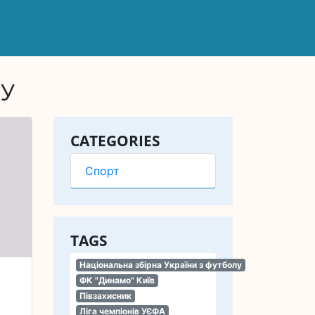
ЛУ
CATEGORIES
Спорт
TAGS
Національна збірна України з футболу
ФК "Динамо" Київ
Півзахисник
Ліга чемпіонів УЄФА