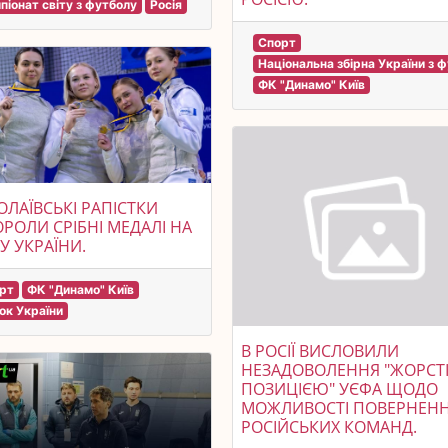
піонат світу з футболу
Росія
Спорт
Національна збірна України з 
ФК "Динамо" Київ
ЛАЇВСЬКІ РАПІСТКИ
РОЛИ СРІБНІ МЕДАЛІ НА
У УКРАЇНИ.
рт
ФК "Динамо" Київ
ок України
В РОСІЇ ВИСЛОВИЛИ
НЕЗАДОВОЛЕННЯ "ЖОРС
ПОЗИЦІЄЮ" УЄФА ЩОДО
МОЖЛИВОСТІ ПОВЕРНЕН
РОСІЙСЬКИХ КОМАНД.