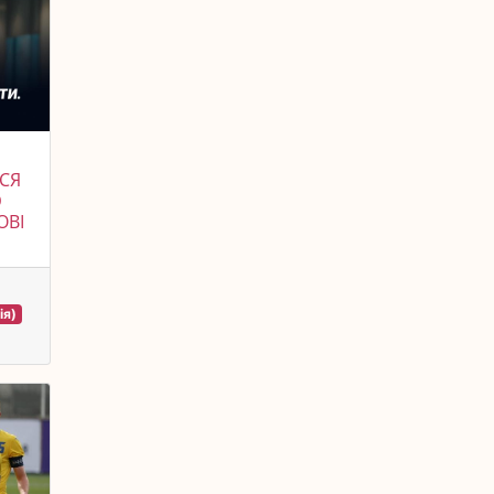
ВСЯ
Ю
ОВІ
ія)