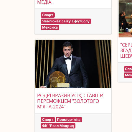
МЕДІА.
Спорт
Чемпіонат світу з футболу
Мексика
"СЕР
ЗГАД
ШЕВЧ
Спо
Мен
РОДРІ ВРАЗИВ УСІХ, СТАВШИ
ПЕРЕМОЖЦЕМ "ЗОЛОТОГО
М'ЯЧА-2024".
Спорт
Прем'єр-ліга
ФК "Реал Мадрид