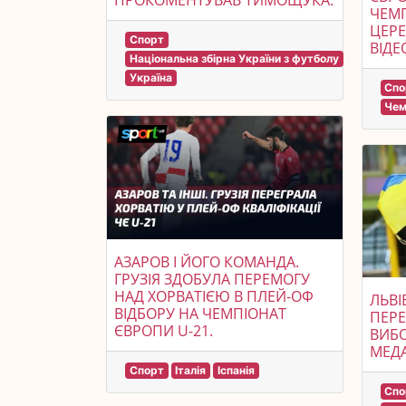
ПРОКОМЕНТУВАВ ТИМОЩУКА.
ЧЕМП
ЦЕРЕ
Спорт
ВІДЕ
Національна збірна України з футболу
Україна
Спо
Чем
АЗАРОВ І ЙОГО КОМАНДА.
ГРУЗІЯ ЗДОБУЛА ПЕРЕМОГУ
НАД ХОРВАТІЄЮ В ПЛЕЙ-ОФ
ЛЬВІ
ВІДБОРУ НА ЧЕМПІОНАТ
ПЕРЕ
ЄВРОПИ U-21.
ВИБ
МЕДА
Спорт
Італія
Іспанія
Спо