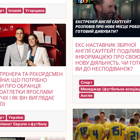
рт
Іспанія
Угорщина
ЕКС-НАСТАВНИК ЗБІРНОЇ
АНГЛІЇ САУТГЕЙТ ПОДІЛИ
ІНФОРМАЦІЄЮ ПРО СВО
НОВУ ДІЯЛЬНІСТЬ. ЧИ ГОТ
ВИ ДО НЕСПОДІВАНОК?
ТРЕНЕРА ТА РЕКОРДСМЕН
ЇНИ: ЩО ПОТРІБНО
Спорт
И ПРО ОБРАНЦЯ
Менеджер (футбольна асоціац
ОАТЛЕТКИ ЯРОСЛАВИ
Англія
ЧІХ І ЯК ВІН ВИГЛЯДАЄ
О)
рт
Україна
піонат Європи з футболу