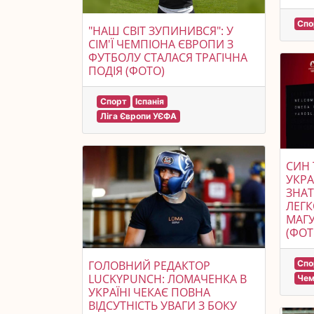
Спо
"НАШ СВІТ ЗУПИНИВСЯ": У
СІМ'Ї ЧЕМПІОНА ЄВРОПИ З
ФУТБОЛУ СТАЛАСЯ ТРАГІЧНА
ПОДІЯ (ФОТО)
Спорт
Іспанія
Ліга Європи УЄФА
СИН 
УКРА
ЗНАТ
ЛЕГК
МАГУ
(ФОТ
ГОЛОВНИЙ РЕДАКТОР
Спо
LUCKYPUNCH: ЛОМАЧЕНКА В
Чем
УКРАЇНІ ЧЕКАЄ ПОВНА
ВІДСУТНІСТЬ УВАГИ З БОКУ