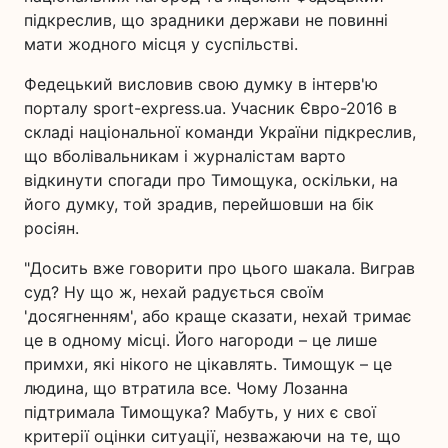
підкреслив, що зрадники держави не повинні
мати жодного місця у суспільстві.
Федецький висловив свою думку в інтерв'ю
порталу sport-express.ua. Учасник Євро-2016 в
складі національної команди України підкреслив,
що вболівальникам і журналістам варто
відкинути спогади про Тимощука, оскільки, на
його думку, той зрадив, перейшовши на бік
росіян.
"Досить вже говорити про цього шакала. Виграв
суд? Ну що ж, нехай радується своїм
'досягненням', або краще сказати, нехай тримає
це в одному місці. Його нагороди – це лише
примхи, які нікого не цікавлять. Тимощук – це
людина, що втратила все. Чому Лозанна
підтримала Тимощука? Мабуть, у них є свої
критерії оцінки ситуації, незважаючи на те, що