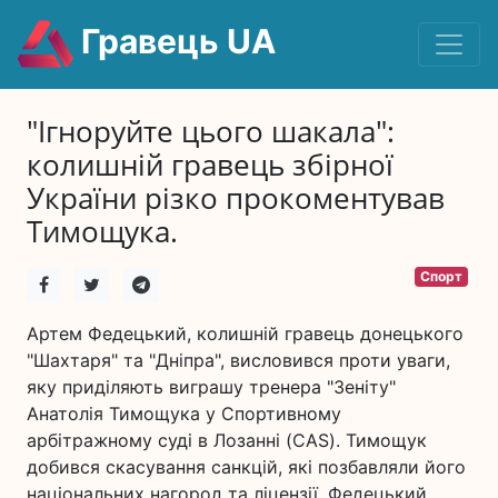
Гравець UA
"Ігноруйте цього шакала":
колишній гравець збірної
України різко прокоментував
Тимощука.
Спорт
Артем Федецький, колишній гравець донецького
"Шахтаря" та "Дніпра", висловився проти уваги,
яку приділяють виграшу тренера "Зеніту"
Анатолія Тимощука у Спортивному
арбітражному суді в Лозанні (CAS). Тимощук
добився скасування санкцій, які позбавляли його
національних нагород та ліцензії. Федецький