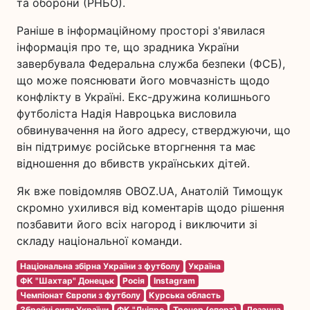
та оборони (РНБО).
Раніше в інформаційному просторі з'явилася
інформація про те, що зрадника України
завербувала Федеральна служба безпеки (ФСБ),
що може пояснювати його мовчазність щодо
конфлікту в Україні. Екс-дружина колишнього
футболіста Надія Навроцька висловила
обвинувачення на його адресу, стверджуючи, що
він підтримує російське вторгнення та має
відношення до вбивств українських дітей.
Як вже повідомляв OBOZ.UA, Анатолій Тимощук
скромно ухилився від коментарів щодо рішення
позбавити його всіх нагород і виключити зі
складу національної команди.
Національна збірна України з футболу
Україна
ФК "Шахтар" Донецьк
Росія
Instagram
Чемпіонат Європи з футболу
Курська область
Збройні сили України
ФК "Дніпро
Тренер (спорт)
Лозанна