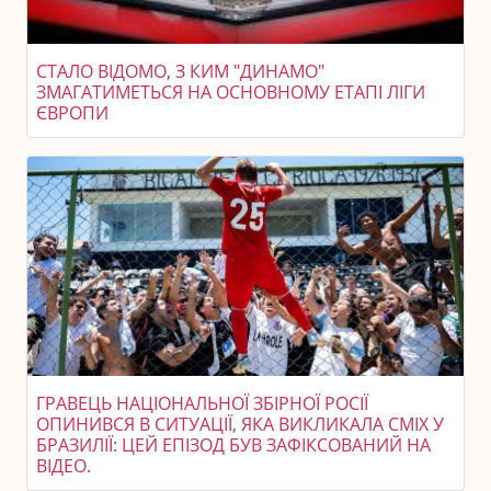
СТАЛО ВІДОМО, З КИМ "ДИНАМО"
ЗМАГАТИМЕТЬСЯ НА ОСНОВНОМУ ЕТАПІ ЛІГИ
ЄВРОПИ
ГРАВЕЦЬ НАЦІОНАЛЬНОЇ ЗБІРНОЇ РОСІЇ
ОПИНИВСЯ В СИТУАЦІЇ, ЯКА ВИКЛИКАЛА СМІХ У
БРАЗИЛІЇ: ЦЕЙ ЕПІЗОД БУВ ЗАФІКСОВАНИЙ НА
ВІДЕО.