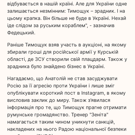
відбувається в нашій країні. Але для України одне
залишається незмінним: Тимощук – зрадник. І на
цьому крапка. Він більше не буде в Україні. Нехай
іде слідом за руським кораблем", - зазначив
Федецький.
Раніше Тимощук взяв участь в аукціоні, на якому
збирали гроші для російської армії у Курській
області, де ЗСУ створили свій плацдарм. Також у
зрадника було знайдено бізнес в Україні.
Нагадаємо, що Анатолій не став засуджувати
Росію за її агресію проти України і лише зміг
опублікувати короткий пост в Instagram, в якому
висловив заклик до миру. Також з’явилася
інформація про те, що Тимощук прагне отримати
румунське громадянство. Тренер "Зеніта"
намагається таким чином уникнути санкцій,
накладених на нього Радою національної безпеки