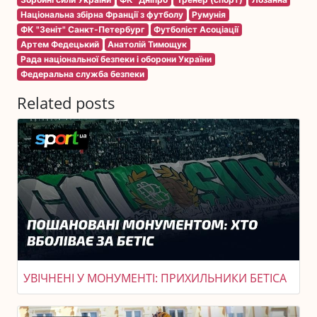
Національна збірна Франції з футболу
Румунія
ФК "Зеніт" Санкт-Петербург
Футболіст Асоціації
Артем Федецький
Анатолій Тимощук
Рада національної безпеки і оборони України
Федеральна служба безпеки
Related posts
УВІЧНЕНІ У МОНУМЕНТІ: ПРИХИЛЬНИКИ БЕТІСА