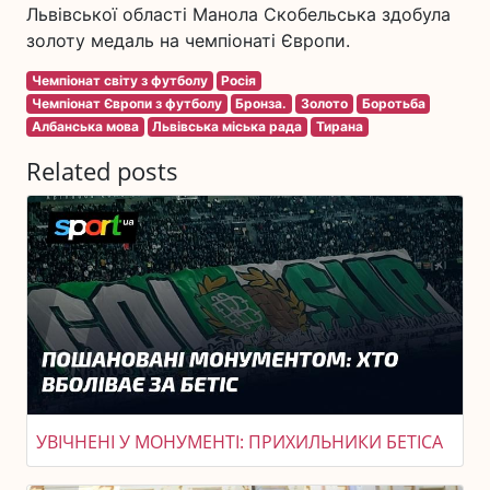
Львівської області Манола Скобельська здобула
золоту медаль на чемпіонаті Європи.
Чемпіонат світу з футболу
Росія
Чемпіонат Європи з футболу
Бронза.
Золото
Боротьба
Албанська мова
Львівська міська рада
Тирана
Related posts
УВІЧНЕНІ У МОНУМЕНТІ: ПРИХИЛЬНИКИ БЕТІСА