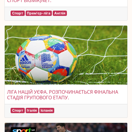
СПОРТ BIGMIR)NET.
Спорт
Прем'єр-ліга
Англія
ЛІГА НАЦІЙ УЄФА. РОЗПОЧИНАЄТЬСЯ ФІНАЛЬНА
СТАДІЯ ГРУПОВОГО ЕТАПУ.
Спорт
Італія
Іспанія