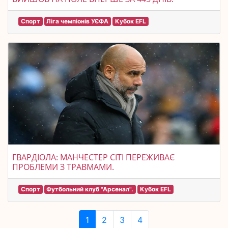
Спорт
Ліга чемпіонів УЄФА
Кубок EFL
ГВАРДІОЛА: МАНЧЕСТЕР СІТІ ПЕРЕЖИВАЄ
ПРОБЛЕМИ З ТРАВМАМИ.
Спорт
Футбольний клуб "Арсенал".
Кубок EFL
1
2
3
4