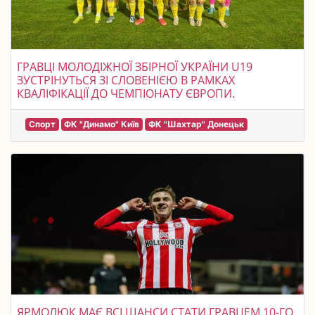
ГРАВЦІ МОЛОДІЖНОЇ ЗБІРНОЇ УКРАЇНИ U19
ЗУСТРІНУТЬСЯ ЗІ СЛОВЕНІЄЮ В РАМКАХ
КВАЛІФІКАЦІЇ ДО ЧЕМПІОНАТУ ЄВРОПИ.
Спорт
ФК "Динамо" Київ
ФК "Шахтар" Донецьк
ЯРМОЛЮК МАЄ ВСІ ШАНСИ СТАТИ ГРАВЦЕМ 10-ГО