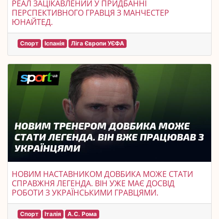
РЕАЛ ЗАЦІКАВЛЕНИЙ У ПРИДБАННІ
ПЕРСПЕКТИВНОГО ГРАВЦЯ З МАНЧЕСТЕР
ЮНАЙТЕД.
Спорт
Іспанія
Ліга Європи УЄФА
НОВИМ НАСТАВНИКОМ ДОВБИКА МОЖЕ СТАТИ
СПРАВЖНЯ ЛЕГЕНДА. ВІН УЖЕ МАЄ ДОСВІД
РОБОТИ З УКРАЇНСЬКИМИ ГРАВЦЯМИ.
Спорт
Італія
А.С. Рома