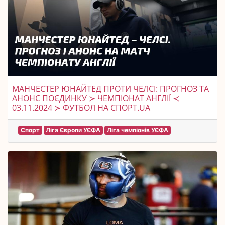
МАНЧЕСТЕР ЮНАЙТЕД ПРОТИ ЧЕЛСІ: ПРОГНОЗ ТА
АНОНС ПОЄДИНКУ ≻ ЧЕМПІОНАТ АНГЛІЇ ≺
03.11.2024 ≻ ФУТБОЛ НА СПОРТ.UA
Спорт
Ліга Європи УЄФА
Ліга чемпіонів УЄФА