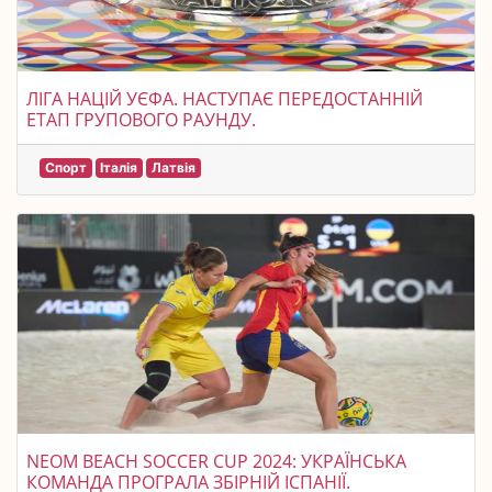
ЛІГА НАЦІЙ УЄФА. НАСТУПАЄ ПЕРЕДОСТАННІЙ
ЕТАП ГРУПОВОГО РАУНДУ.
Спорт
Італія
Латвія
NEOM BEACH SOCCER CUP 2024: УКРАЇНСЬКА
КОМАНДА ПРОГРАЛА ЗБІРНІЙ ІСПАНІЇ.