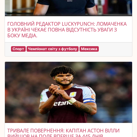
ГОЛОВНИЙ РЕДАКТОР LUCKYPUNCH: ЛОМАЧЕНКА
В УКРАЇНІ ЧЕКАЄ ПОВНА ВІДСУТНІСТЬ УВАГИ З
БОКУ МЕДІА.
Спорт
Чемпіонат світу з футболу
Мексика
ТРИВАЛЕ ПОВЕРНЕННЯ: КАПІТАН АСТОН ВІЛЛИ
ВИЙШОВ НА ПОЛЕ ВПЕРШЕ ЗА 445 ДНІВ.