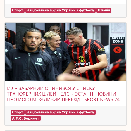
Спорт
Національна збірна України з футболу
Іспанія
ІЛЛЯ ЗАБАРНИЙ ОПИНИВСЯ У СПИСКУ
ТРАНСФЕРНИХ ЦІЛЕЙ ЧЕЛСІ - ОСТАННІ НОВИНИ
ПРО ЙОГО МОЖЛИВИЙ ПЕРЕХІД - SPORT NEWS 24
Спорт
Національна збірна України з футболу
A.F.C. Борнмут