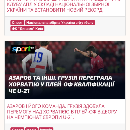
КЛУБУ АПЛ У СКЛАДІ НАЦІОНАЛЬНОЇ ЗБІРНОЇ
УКРАЇНИ ТА ВСТАНОВИТИ НОВИЙ РЕКОРД.
Спорт
Національна збірна України з футболу
ФК "Динамо" Київ
АЗАРОВ І ЙОГО КОМАНДА. ГРУЗІЯ ЗДОБУЛА
ПЕРЕМОГУ НАД ХОРВАТІЄЮ В ПЛЕЙ-ОФ ВІДБОРУ
НА ЧЕМПІОНАТ ЄВРОПИ U-21.
Спорт
Італія
Іспанія