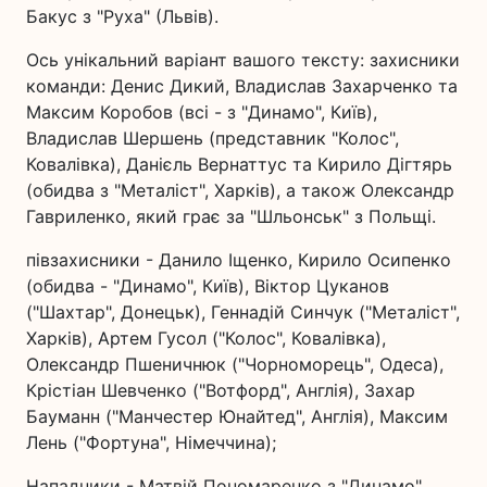
Бакус з "Руха" (Львів).
Ось унікальний варіант вашого тексту: захисники
команди: Денис Дикий, Владислав Захарченко та
Максим Коробов (всі - з "Динамо", Київ),
Владислав Шершень (представник "Колос",
Ковалівка), Данієль Вернаттус та Кирило Дігтярь
(обидва з "Металіст", Харків), а також Олександр
Гавриленко, який грає за "Шльонськ" з Польщі.
півзахисники - Данило Іщенко, Кирило Осипенко
(обидва - "Динамо", Київ), Віктор Цуканов
("Шахтар", Донецьк), Геннадій Синчук ("Металіст",
Харків), Артем Гусол ("Колос", Ковалівка),
Олександр Пшеничнюк ("Чорноморець", Одеса),
Крістіан Шевченко ("Вотфорд", Англія), Захар
Бауманн ("Манчестер Юнайтед", Англія), Максим
Лень ("Фортуна", Німеччина);
Нападники - Матвій Пономаренко з "Динамо"