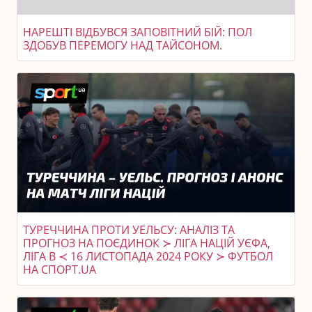
НАРЕШТІ ВІДБУВСЯ ЗАПОВІТНИЙ БІЙ: ПОЛ
ЗДОБУВ ПЕРЕМОГУ НАД ТАЙСОНОМ.
ТУРЕЧЧИНА ПРОТИ УЕЛЬСУ: АНАЛІЗ ТА
ПРОГНОЗ НА ПОЄДИНОК ≻ ЛІГА НАЦІЙ УЄФА,
ЛІГА B ≺ 16 ЛИСТОПАДА 2024 РОКУ ≻ ФУТБОЛ
НА СПОРТ.UA