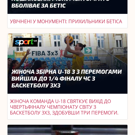
УВІЧНЕНІ У МОНУМЕНТІ: ПРИХИЛЬНИКИ БЕТІСА
ЖІНОЧА КОМАНДА U-18 СВЯТКУЄ ВИХІД ДО
ЧВЕРТЬФІНАЛУ ЧЕМПІОНАТУ СВІТУ З
БАСКЕТБОЛУ 3X3, ЗДОБУВШИ ТРИ ПЕРЕМОГИ.