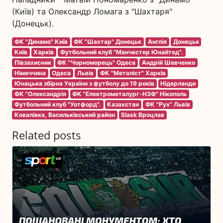
(Київ) та Олександр Ломага з "Шахтаря"
(Донецьк).
ФК "Динамо" Київ
ФК "Шахтар" Донецьк
Англія
Донецьк
Київ
Харків
Футбольний клуб "Манчестер Юнайтед".
Півзахисник
ФК "Чорноморець" Одеса
Андрій Шевченко
Німеччина
Одеса
Львів
ФК "Металіст" Харків
Юнацька збірна України з футболу до 19 років
Нідерланди
ФК "Олександрія
ФК "Електрометалург-НЗФ" Нікополь
Футбольний клуб "Уотфорд".
Казахстан
ФК "Рух" Львів
Ковалівка, Васильківський район
Slask Вроцлав
Related posts