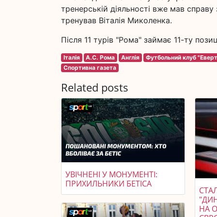
тренерській діяльності вже мав справу 
тренував Віталія Миколенка.
Після 11 турів "Рома" займає 11-ту пози
Італія
А.С. Рома
Англія
Футбольний клуб "Еверт
Спортивна газета
Related posts
УВІЧНЕНІ У МОНУМЕНТІ:
ПРИХИЛЬНИКИ БЕТІСА
СТАЛ
"ДИ
НА 