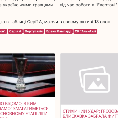
з українськими гравцями — під час роботи в "Евертоні" 
цію в таблиці Серії А, маючи в своєму активі 13 очок.
он".
Серія A
Португалія
Френк Лампард
СК "Аль-Ахлі
О ВІДОМО, З КИМ
НАМО" ЗМАГАТИМЕТЬСЯ
СТИХІЙНИЙ УДАР: ГРОЗОВ
ОСНОВНОМУ ЕТАПІ ЛІГИ
БЛИСКАВКА ЗАБРАЛА ЖИТ