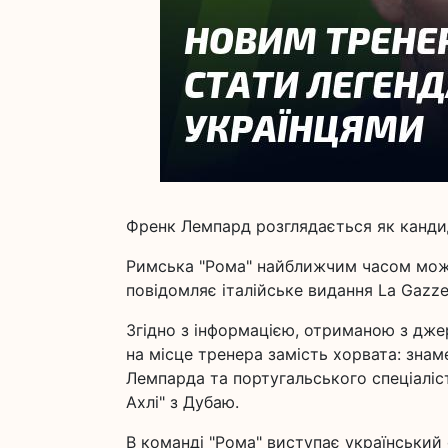
Френк Лемпард розглядається як кандид
Римська "Рома" найближчим часом може
повідомляє італійське видання La Gazzet
Згідно з інформацією, отриманою з джер
на місце тренера замість хорвата: зна
Лемпарда та португальського спеціаліс
Ахлі" з Дубаю.
В команді "Рома" виступає український