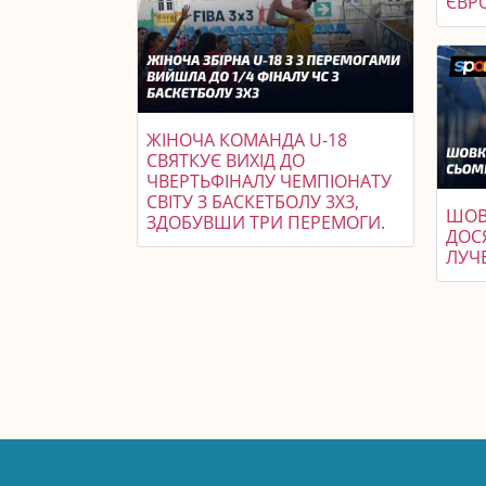
ЄВР
ЖІНОЧА КОМАНДА U-18
СВЯТКУЄ ВИХІД ДО
ЧВЕРТЬФІНАЛУ ЧЕМПІОНАТУ
СВІТУ З БАСКЕТБОЛУ 3X3,
ШОВ
ЗДОБУВШИ ТРИ ПЕРЕМОГИ.
ДОС
ЛУЧ