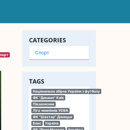
CATEGORIES
Спорт
порт
TAGS
Національна збірна України з футболу
ФК "Динамо" Київ
Півзахисник
Ліга чемпіонів УЄФА
ФК "Шахтар" Донецьк
Бокс
Україна
ФК "Реал Мадрид
Українці