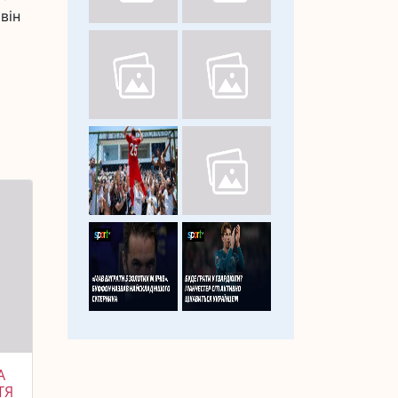
він
А
ТЯ