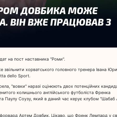
ат на пост наставника "Роми".
 звільнити хорватського головного тренера Івана Юри
ta dello Sport.
ела, "вовки" наразі оцінюють двох потенційних кандид
менитого колишнього англійського футболіста Френка
та Паулу Соузу, який в даний час керує клубом "Шабаб 
 форвард Артем Довбик. Цікаво, що Френк Лемпард у св