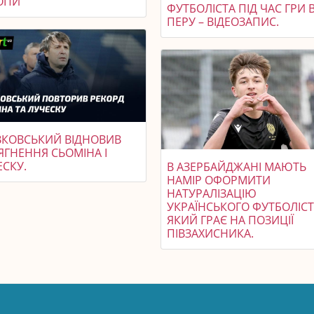
ОПИ
ФУТБОЛІСТА ПІД ЧАС ГРИ 
ПЕРУ – ВІДЕОЗАПИС.
КОВСЬКИЙ ВІДНОВИВ
ЯГНЕННЯ СЬОМІНА І
ЕСКУ.
В АЗЕРБАЙДЖАНІ МАЮТЬ
НАМІР ОФОРМИТИ
НАТУРАЛІЗАЦІЮ
УКРАЇНСЬКОГО ФУТБОЛІСТ
ЯКИЙ ГРАЄ НА ПОЗИЦІЇ
ПІВЗАХИСНИКА.