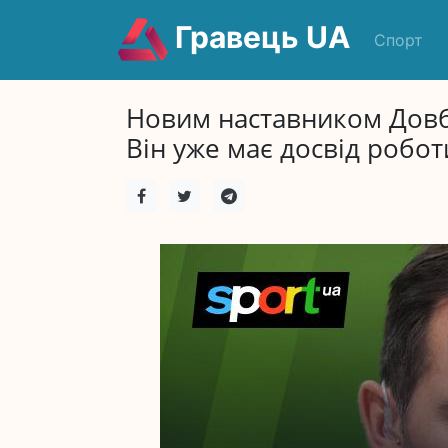
Гравець UA
Спорт
Новим наставником Довб
Він уже має досвід робот