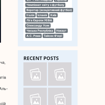
Чемпіонат світу з футболу
Воротар (асоціативний футбол)
Італія
Іспанія
Київ
Ліга Європи УЄФА
Олександр Усик
Чеська Республіка
Нокаут
А.С. Рома
Тайсон Ф'юрі
RECENT POSTS
ча,
атів
Аль-
оїй