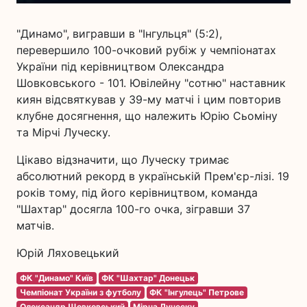
"Динамо", вигравши в "Інгульця" (5:2),
перевершило 100-очковий рубіж у чемпіонатах
України під керівництвом Олександра
Шовковського - 101. Ювілейну "сотню" наставник
киян відсвяткував у 39-му матчі і цим повторив
клубне досягнення, що належить Юрію Сьоміну
та Мірчі Луческу.
Цікаво відзначити, що Луческу тримає
абсолютний рекорд в українській Прем'єр-лізі. 19
років тому, під його керівництвом, команда
"Шахтар" досягла 100-го очка, зігравши 37
матчів.
Юрій Ляховецький
ФК "Динамо" Київ
ФК "Шахтар" Донецьк
Чемпіонат України з футболу
ФК "Інгулець" Петрове
Олександр Шовковський
Мірча Луческу