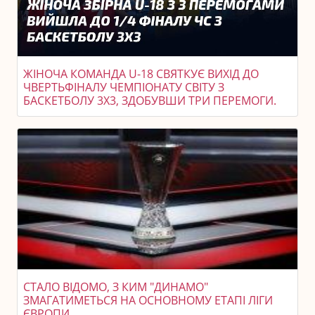
ЖІНОЧА КОМАНДА U-18 СВЯТКУЄ ВИХІД ДО
ЧВЕРТЬФІНАЛУ ЧЕМПІОНАТУ СВІТУ З
БАСКЕТБОЛУ 3X3, ЗДОБУВШИ ТРИ ПЕРЕМОГИ.
СТАЛО ВІДОМО, З КИМ "ДИНАМО"
ЗМАГАТИМЕТЬСЯ НА ОСНОВНОМУ ЕТАПІ ЛІГИ
ЄВРОПИ