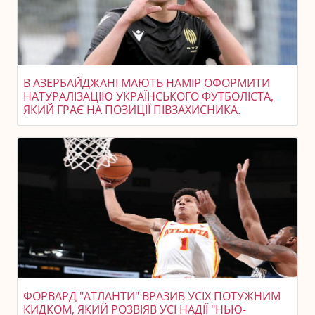
В АЗЕРБАЙДЖАНІ МАЮТЬ НАМІР ОФОРМИТИ
НАТУРАЛІЗАЦІЮ УКРАЇНСЬКОГО ФУТБОЛІСТА,
ЯКИЙ ГРАЄ НА ПОЗИЦІЇ ПІВЗАХИСНИКА.
ФОРВАРД "АТЛАНТИ" ВРАЗИВ УСІХ ПОТУЖНИМ
КИДКОМ, ЯКИЙ РОЗВІЯВ УСІ НАДІЇ "НЬЮ-