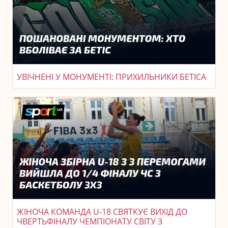
УВІЧНЕНІ У МОНУМЕНТІ: ПРИХИЛЬНИКИ БЕТІСА
ЖІНОЧА КОМАНДА U-18 СВЯТКУЄ ВИХІД ДО
ЧВЕРТЬФІНАЛУ ЧЕМПІОНАТУ СВІТУ З