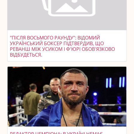
"ПІСЛЯ ВОСЬМОГО РАУНДУ": ВІДОМИЙ
УКРАЇНСЬКИЙ БОКСЕР ПІДТВЕРДИВ, ЩО
РЕВАНШ МІЖ УСИКОМ І Ф'ЮРІ ОБОВ'ЯЗКОВО
ВІДБУДЕТЬСЯ.
РЕДАКТОР ЧЕМПІОНА: В УКРАЇНІ НЕМАЄ