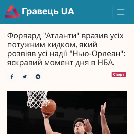
Гравець UA
Форвард "Атланти" вразив усіх
потужним кидком, який
розвіяв усі надії "Нью-Орлеан":
яскравий момент дня в НБА.
Спорт