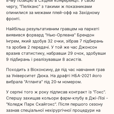
8-му позицію в Східній конференції. У свою
чергу, "Пеліканс" з такими ж показниками
опинилися за межами плей-офф на Західному
фронті.
Найбільш результативним гравцем на паркеті
виявився форвард "Нью-Орлеана" Брендон
Інгрем, який здобув 32 очки, зібрав 7 підбирань
та зробив 2 передачі. У той же час Джонсон
вразив статистику, набравши 29 очок, здобувши
9 підбирань і реалізувавши 8 асистів.
Походить з Вісконсину, де під час навчання грав
за Університет Дюка. На драфті НБА-2021 його
вибрала "Атланта" під 20-м номером.
У серпні того ж року підписав контракт із "Гокс".
Спершу захищав кольори фарм-клубу в Джі-Лізі -
"Коледж Парк Скайгокс". Після першого сезону
зазнав спеціальної нехірургічної процедури на