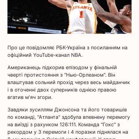
Про це повідомляє РБК-Україна з посиланням на
офіційний YouTube-канал NBA.
Американець підкорив епізодом у фінальній
чверті протистояння з "Нью-Орлеаном". Він
влаштував сольний прохід через весь майданчик
і в оточенні двох суперників однією правою
вгатив м'яч згори.
Завдяки зусиллям Джонсона та його товаришів
по команді, "Атланта" здобула впевнену перемогу
на виїзді з рахунком 126:111. Команда "Гокс" з
рекордом у 3 перемоги і 4 поразки піднялася на