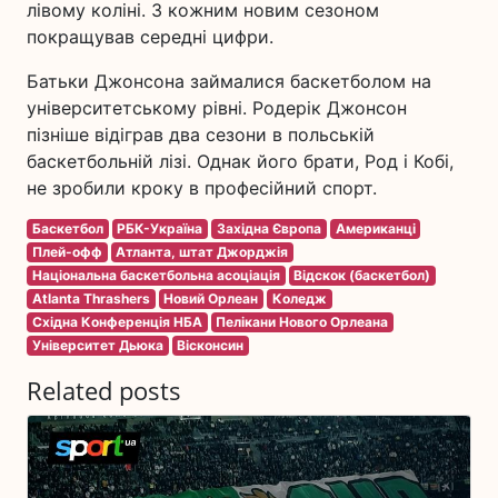
лівому коліні. З кожним новим сезоном
покращував середні цифри.
Батьки Джонсона займалися баскетболом на
університетському рівні. Родерік Джонсон
пізніше відіграв два сезони в польській
баскетбольній лізі. Однак його брати, Род і Кобі,
не зробили кроку в професійний спорт.
Баскетбол
РБК-Україна
Західна Європа
Американці
Плей-офф
Атланта, штат Джорджія
Національна баскетбольна асоціація
Відскок (баскетбол)
Atlanta Thrashers
Новий Орлеан
Коледж
Східна Конференція НБА
Пелікани Нового Орлеана
Університет Дьюка
Вісконсин
Related posts