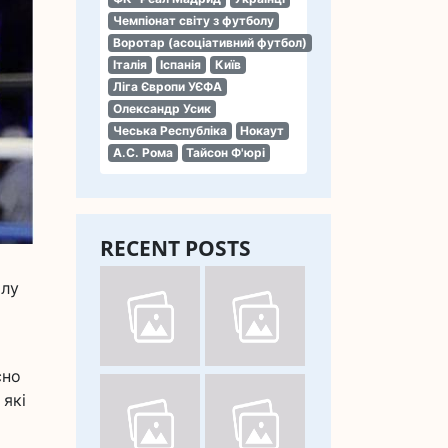
Чемпіонат світу з футболу
Воротар (асоціативний футбол)
Італія
Іспанія
Київ
Ліга Європи УЄФА
Олександр Усик
Чеська Республіка
Нокаут
А.С. Рома
Тайсон Ф'юрі
RECENT POSTS
алу
сно
 які