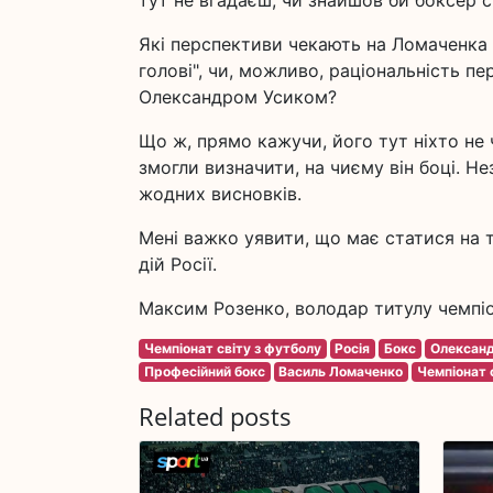
тут не вгадаєш, чи знайшов би боксер с
Які перспективи чекають на Ломаченка в 
голові", чи, можливо, раціональність п
Олександром Усиком?
Що ж, прямо кажучи, його тут ніхто не 
змогли визначити, на чиєму він боці. Н
жодних висновків.
Мені важко уявити, що має статися на 
дій Росії.
Максим Розенко, володар титулу чемпіо
Чемпіонат світу з футболу
Росія
Бокс
Олександ
Професійний бокс
Василь Ломаченко
Чемпіонат с
Related posts