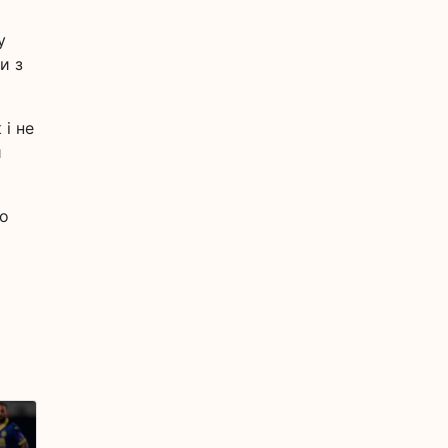
у
и з
 і не
и
до