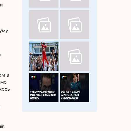
ти
зуму
?
ом в
ямо
якось
у
ів