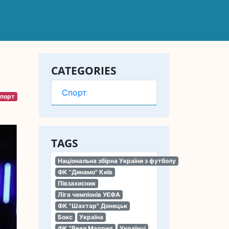
CATEGORIES
Спорт
порт
TAGS
Національна збірна України з футболу
ФК "Динамо" Київ
Півзахисник
Ліга чемпіонів УЄФА
ФК "Шахтар" Донецьк
Бокс
Україна
ФК "Реал Мадрид
Українці