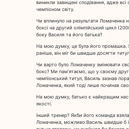
виникли завищені сподівання, адже всі 
чемпіоном світу.
Чи вплинуло на результати Ломаченка н
боксі на другий олімпійський цикл (20
боку Василя та його батька?
На мою думку, це була його промашка. 
раніше, він міг би швидше досягти титу
Чи варто було Ломаченку змінювати сво
бокс? Ми пам'ятаємо, що у своєму друг
чемпіонський титул, Василь зазнав пора
Ломаченка, який тоді лише починав сво
На мою думку, батько є найкращим наст
якості.
Інший тренер? Якби його команда взяла 
Ломаченка, можливо Василь швидше б ін