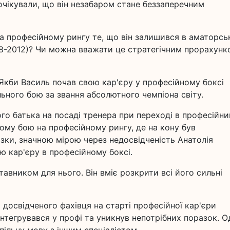
очікували, що він незабаром стане беззаперечним
а професійному рингу те, що він залишився в аматорс
08-2012)? Чи можна вважати це стратегічним прорахунк
Якби Василь почав свою кар'єру у професійному боксі
льного бою за звання абсолютного чемпіона світу.
го батька на посаді тренера при переході в професійни
ому бою на професійному рингу, де на кону був
зки, значною мірою через недосвідченість Анатолія
ю кар'єру в професійному боксі.
авником для нього. Він вміє розкрити всі його сильні
досвідченого фахівця на старті професійної кар'єри
тегрувався у профі та уникнув непотрібних поразок. О