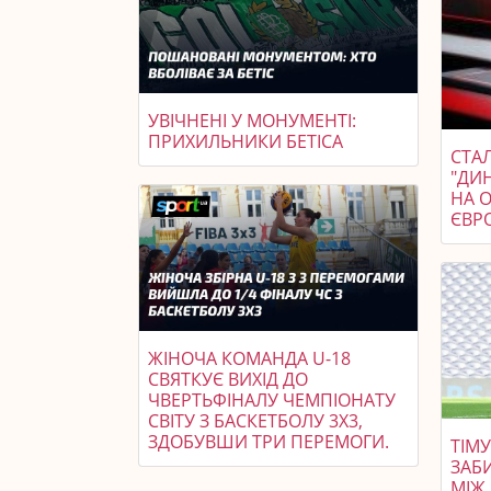
УВІЧНЕНІ У МОНУМЕНТІ:
ПРИХИЛЬНИКИ БЕТІСА
СТАЛ
"ДИ
НА 
ЄВР
ЖІНОЧА КОМАНДА U-18
СВЯТКУЄ ВИХІД ДО
ЧВЕРТЬФІНАЛУ ЧЕМПІОНАТУ
СВІТУ З БАСКЕТБОЛУ 3X3,
ЗДОБУВШИ ТРИ ПЕРЕМОГИ.
ТІМ
ЗАБИ
МІЖ