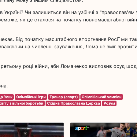
пільну мову з іншим спеціалістом.
Україні? Чи залишиться він на узбіччі з "православ'ям 
ереможе, як це сталося на початку повномасштабної війн
чекає. Від початку масштабного вторгнення Росії ми так
езважаючи на численні зауваження, Лома не зміг зробит
третьому році війни, аби Ломаченко висловив осуд що
на.
р Усик
Олімпійські ігри
Тренер (спорт)
Олімпійський чемпіон
віту з вільної боротьби
Східна Православна Церква
Розум