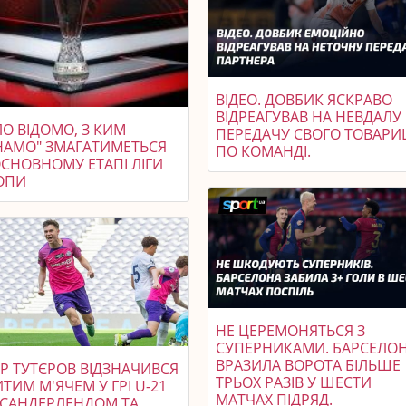
ВІДЕО. ДОВБИК ЯСКРАВО
ВІДРЕАГУВАВ НА НЕВДАЛУ
О ВІДОМО, З КИМ
ПЕРЕДАЧУ СВОГО ТОВАР
НАМО" ЗМАГАТИМЕТЬСЯ
ПО КОМАНДІ.
ОСНОВНОМУ ЕТАПІ ЛІГИ
ОПИ
НЕ ЦЕРЕМОНЯТЬСЯ З
СУПЕРНИКАМИ. БАРСЕЛО
ВРАЗИЛА ВОРОТА БІЛЬШЕ
УР ТУТЄРОВ ВІДЗНАЧИВСЯ
ТРЬОХ РАЗІВ У ШЕСТИ
ТИМ М'ЯЧЕМ У ГРІ U-21
МАТЧАХ ПІДРЯД.
 САНДЕРЛЕНДОМ ТА