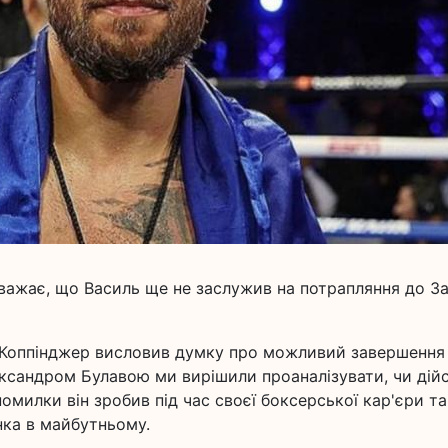
важає, що Василь ще не заслужив на потрапляння до З
Коппінджер висловив думку про можливий завершення
ксандром Булавою ми вирішили проаналізувати, чи дій
помилки він зробив під час своєї боксерської кар'єри та
ка в майбутньому.