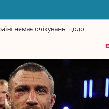
раїні немає очікувань щодо
С