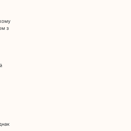
ькому
ом з
й
днак