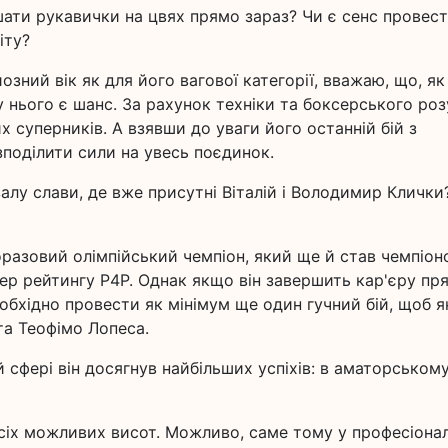
шати рукавички на цвях прямо зараз? Чи є сенс провес
іту?
зний вік як для його вагової категорії, вважаю, що, як
у нього є шанс. За рахунок техніки та боксерського ро
 суперників. А взявши до уваги його останній бій з
зподілити сили на увесь поєдинок.
алу слави, де вже присутні Віталій і Володимир Клички
оразовий олімпійський чемпіон, який ще й став чемпіон
ер рейтингу P4P. Однак якщо він завершить кар'єру пр
обхідно провести як мінімум ще один гучний бій, щоб 
та Теофімо Лопеса.
й сфері він досягнув найбільших успіхів: в аматорськом
всіх можливих висот. Можливо, саме тому у професіонал