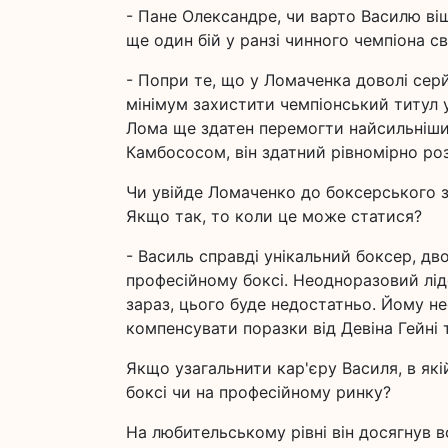
- Пане Олександре, чи варто Василю ві
ще один бій у ранзі чинного чемпіона св
- Попри те, що у Ломаченка доволі серйо
мінімум захистити чемпіонський титул 
Лома ще здатен перемогти найсильніших
Камбососом, він здатний рівномірно ро
Чи увійде Ломаченко до боксерського з
Якщо так, то коли це може статися?
- Василь справді унікальний боксер, дв
професійному боксі. Неодноразовий лід
зараз, цього буде недостатньо. Йому не
компенсувати поразки від Девіна Гейні 
Якщо узагальнити кар'єру Василя, в які
боксі чи на професійному ринку?
На любительському рівні він досягнув 