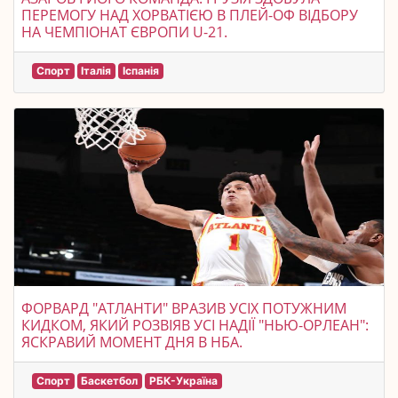
ПЕРЕМОГУ НАД ХОРВАТІЄЮ В ПЛЕЙ-ОФ ВІДБОРУ
НА ЧЕМПІОНАТ ЄВРОПИ U-21.
Спорт
Італія
Іспанія
ФОРВАРД "АТЛАНТИ" ВРАЗИВ УСІХ ПОТУЖНИМ
КИДКОМ, ЯКИЙ РОЗВІЯВ УСІ НАДІЇ "НЬЮ-ОРЛЕАН":
ЯСКРАВИЙ МОМЕНТ ДНЯ В НБА.
Спорт
Баскетбол
РБК-Україна