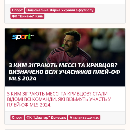
Спорт
Національна збірна України з футболу
ФК "Динамо" Київ
З КИМ ЗІГРАЮТЬ МЕССІ ТА КРИВЦОВ? СТАЛИ
ВІДОМІ ВСІ КОМАНДИ, ЯКІ ВІЗЬМУТЬ УЧАСТЬ У
ПЛЕЙ-ОФ MLS 2024.
Спорт
ФК "Шахтар" Донецьк
Аталанта до н.е.