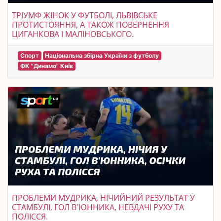
ТРІУМФ ЖІНОК У ФУТБОЛІ, ЛЬВІВСЬКЕ
ПРОТИСТОЯННЯ, А ТАКОЖ ПОВЕРНЕННЯ
ЦИГАНКОВА І МАЛІНОВСЬКОГО.
Спорт
Національна збірна України з футболу
ФК "Динамо" Київ
ПРОБЛЕМИ МУДРИКА, НІЧИЙНИЙ РЕЗУЛЬТАТ У
СТАМБУЛІ, ГОЛ В'ЮННИКА, НЕВДАЧІ РУХУ ТА
ПОЛІССЯ.