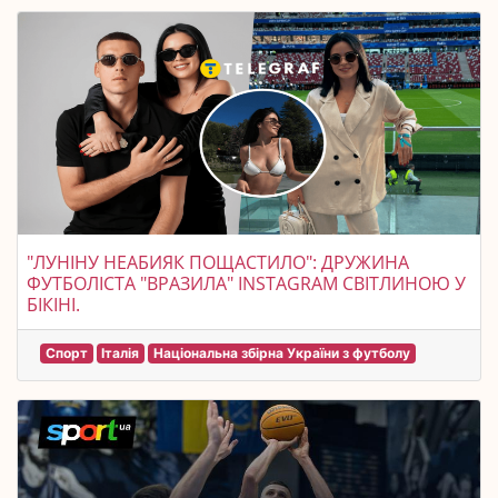
"ЛУНІНУ НЕАБИЯК ПОЩАСТИЛО": ДРУЖИНА
ФУТБОЛІСТА "ВРАЗИЛА" INSTAGRAM СВІТЛИНОЮ У
БІКІНІ.
Спорт
Італія
Національна збірна України з футболу