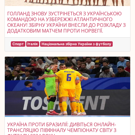
ГОЛЛАНД ЗНОВУ ЗУСТРІНЕТЬСЯ З УКРАЇНСЬКОЮ
КОМАНДОЮ НА УЗБЕРЕЖЖІ АТЛАНТИЧНОГО
ОКЕАНУ! ЗБІРНУ УКРАЇНИ ВНЕСЛИ ДО РОЗКЛАДУ З
ДОДАТКОВИМ МАТЧЕМ ПРОТИ НОРВЕГІЇ.
Спорт
Італія
Національна збірна України з футболу
УКРАЇНА ПРОТИ БРАЗИЛІЇ: ДИВІТЬСЯ ОНЛАЙН-
ТРАНСЛЯЦІЮ ПІВФІНАЛУ ЧЕМПІОНАТУ СВІТУ З