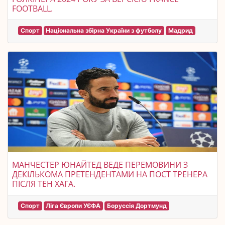
FOOTBALL.
Спорт
Національна збірна України з футболу
Мадрид
МАНЧЕСТЕР ЮНАЙТЕД ВЕДЕ ПЕРЕМОВИНИ З
ДЕКІЛЬКОМА ПРЕТЕНДЕНТАМИ НА ПОСТ ТРЕНЕРА
ПІСЛЯ ТЕН ХАГА.
Спорт
Ліга Європи УЄФА
Боруссія Дортмунд