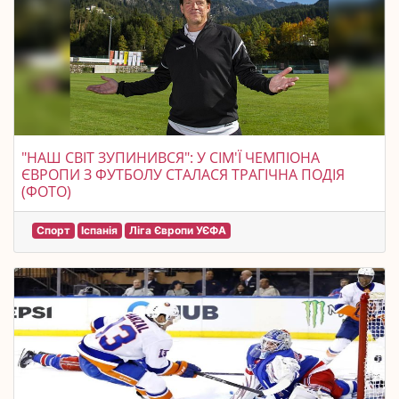
"НАШ СВІТ ЗУПИНИВСЯ": У СІМ'Ї ЧЕМПІОНА
ЄВРОПИ З ФУТБОЛУ СТАЛАСЯ ТРАГІЧНА ПОДІЯ
(ФОТО)
Спорт
Іспанія
Ліга Європи УЄФА