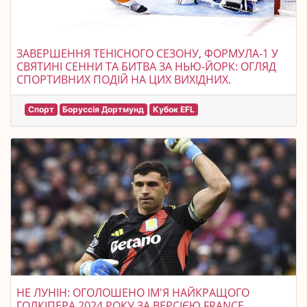
ЗАВЕРШЕННЯ ТЕНІСНОГО СЕЗОНУ, ФОРМУЛА-1 У
СВЯТИНІ СЕННИ ТА БИТВА ЗА НЬЮ-ЙОРК: ОГЛЯД
СПОРТИВНИХ ПОДІЙ НА ЦИХ ВИХІДНИХ.
Спорт
Боруссія Дортмунд
Кубок EFL
НЕ ЛУНІН: ОГОЛОШЕНО ІМ'Я НАЙКРАЩОГО
ГОЛКІПЕРА 2024 РОКУ ЗА ВЕРСІЄЮ FRANCE