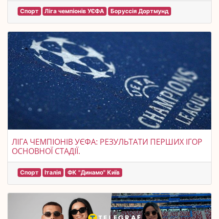
Спорт
Ліга чемпіонів УЄФА
Боруссія Дортмунд
ЛІГА ЧЕМПІОНІВ УЄФА: РЕЗУЛЬТАТИ ПЕРШИХ ІГОР
ОСНОВНОЇ СТАДІЇ.
Спорт
Італія
ФК "Динамо" Київ