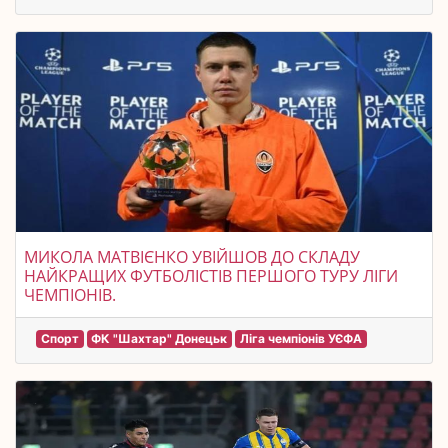
МИКОЛА МАТВІЄНКО УВІЙШОВ ДО СКЛАДУ
НАЙКРАЩИХ ФУТБОЛІСТІВ ПЕРШОГО ТУРУ ЛІГИ
ЧЕМПІОНІВ.
Спорт
ФК "Шахтар" Донецьк
Ліга чемпіонів УЄФА