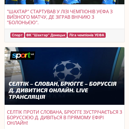
"ШАХТАР" СТАРТУВАВ У ЛІЗІ ЧЕМПІОНІВ УЄФА З
ВИЇЗНОГО МАТЧУ, ДЕ ЗІГРАВ ВНІЧИЮ З
"БОЛОНЬЄЮ".
Спорт
ФК "Шахтар" Донецьк
Ліга чемпіонів УЄФА
СЕЛТІК ПРОТИ СЛОВАНА, БРЮГГЕ ЗУСТРІЧАЄТЬСЯ З
БОРУССІЄЮ Д. ДИВІТЬСЯ В ПРЯМОМУ ЕФІРІ
ОНЛАЙН!