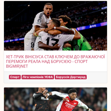
ХЕТ-ТРИК ВІНІСІУСА СТАВ КЛЮЧЕМ ДО ВРАЖАЮЧОЇ
ПЕРЕМОГИ РЕАЛА НАД БОРУСІЄЮ - СПОРТ
BIGMIR)NET
Спорт
Ліга чемпіонів УЄФА
Боруссія Дортмунд