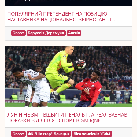
ПОПУЛЯРНИЙ ПРЕТЕНДЕНТ НА ПОЗИЦІЮ
НАСТАВНИКА НАЦІОНАЛЬНОЇ ЗБІРНОЇ АНГЛІЇ.
Спорт
Боруссія Дортмунд
Англія
ЛУНІН НЕ ЗМІГ ВІДБИТИ ПЕНАЛЬТІ, А РЕАЛ ЗАЗНАВ
ПОРАЗКИ ВІД ЛІЛЛЯ - СПОРТ BIGMIR)NET
Спорт
ФК "Шахтар" Донецьк
Ліга чемпіонів УЄФА