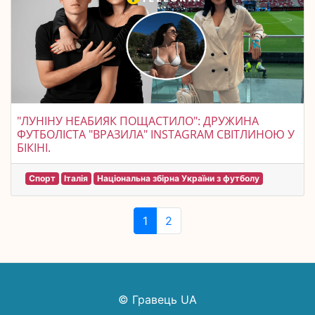
"ЛУНІНУ НЕАБИЯК ПОЩАСТИЛО": ДРУЖИНА
ФУТБОЛІСТА "ВРАЗИЛА" INSTAGRAM СВІТЛИНОЮ У
БІКІНІ.
Спорт
Італія
Національна збірна України з футболу
1
2
© Гравець UA