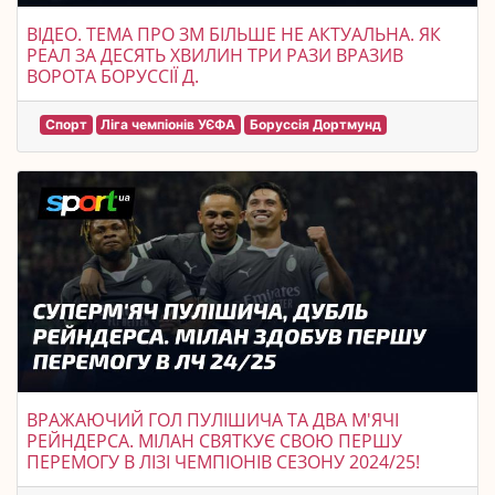
ВІДЕО. ТЕМА ПРО ЗМ БІЛЬШЕ НЕ АКТУАЛЬНА. ЯК
РЕАЛ ЗА ДЕСЯТЬ ХВИЛИН ТРИ РАЗИ ВРАЗИВ
ВОРОТА БОРУССІЇ Д.
Спорт
Ліга чемпіонів УЄФА
Боруссія Дортмунд
ВРАЖАЮЧИЙ ГОЛ ПУЛІШИЧА ТА ДВА М'ЯЧІ
РЕЙНДЕРСА. МІЛАН СВЯТКУЄ СВОЮ ПЕРШУ
ПЕРЕМОГУ В ЛІЗІ ЧЕМПІОНІВ СЕЗОНУ 2024/25!