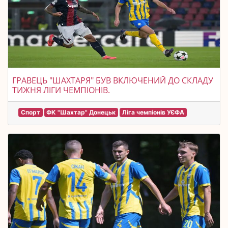
ГРАВЕЦЬ "ШАХТАРЯ" БУВ ВКЛЮЧЕНИЙ ДО СКЛАДУ
ТИЖНЯ ЛІГИ ЧЕМПІОНІВ.
Спорт
ФК "Шахтар" Донецьк
Ліга чемпіонів УЄФА