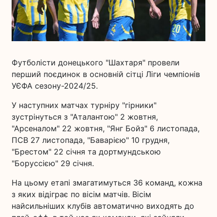
Футболісти донецького "Шахтаря" провели
перший поєдинок в основній сітці Ліги чемпіонів
УЄФА сезону-2024/25.
У наступних матчах турніру "гірники"
зустрінуться з "Аталантою" 2 жовтня,
"Арсеналом" 22 жовтня, "Янг Бойз" 6 листопада,
ПСВ 27 листопада, "Баварією" 10 грудня,
"Брестом" 22 січня та дортмундською
"Боруссією" 29 січня.
На цьому етапі змагатимуться 36 команд, кожна
з яких відіграє по вісім матчів. Вісім
найсильніших клубів автоматично виходять до