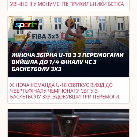
УВІЧНЕНІ У МОНУМЕНТІ: ПРИХИЛЬНИКИ БЕТІСА
ЖІНОЧА КОМАНДА U-18 СВЯТКУЄ ВИХІД ДО
ЧВЕРТЬФІНАЛУ ЧЕМПІОНАТУ СВІТУ З
БАСКЕТБОЛУ 3X3, ЗДОБУВШИ ТРИ ПЕРЕМОГИ.