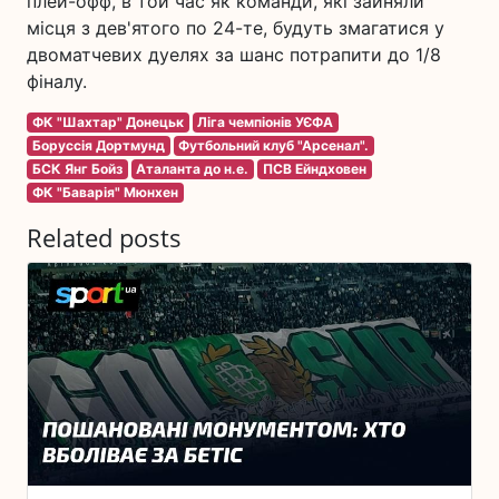
плей-офф, в той час як команди, які зайняли
місця з дев'ятого по 24-те, будуть змагатися у
двоматчевих дуелях за шанс потрапити до 1/8
фіналу.
ФК "Шахтар" Донецьк
Ліга чемпіонів УЄФА
Боруссія Дортмунд
Футбольний клуб "Арсенал".
БСК Янг Бойз
Аталанта до н.е.
ПСВ Ейндховен
ФК "Баварія" Мюнхен
Related posts