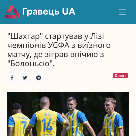
Гравець UA
"Шахтар" стартував у Лізі
чемпіонів УЄФА з виїзного
матчу, де зіграв внічию з
"Болоньєю".
Спорт