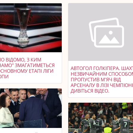
О ВІДОМО, З КИМ
НАМО" ЗМАГАТИМЕТЬСЯ
АВТОГОЛ ГОЛКІПЕРА. ШАХ
ОСНОВНОМУ ЕТАПІ ЛІГИ
НЕЗВИЧАЙНИМ СПОСОБО
ОПИ
ПРОПУСТИВ М'ЯЧ ВІД
АРСЕНАЛУ В ЛІЗІ ЧЕМПІОНІ
ДИВІТЬСЯ ВІДЕО.