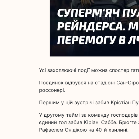
Усі захоплюючі події можна спостерігати
Поєдинок відбувся на стадіоні Сан-Сіро
россонері.
Першим у цій зустрічі забив Крістіан Пу
У другому таймі за команду господарів 
єдиний гол забив Кіріані Саббе. Брюгге
Рафаелем Онідікою на 40-й хвилині.