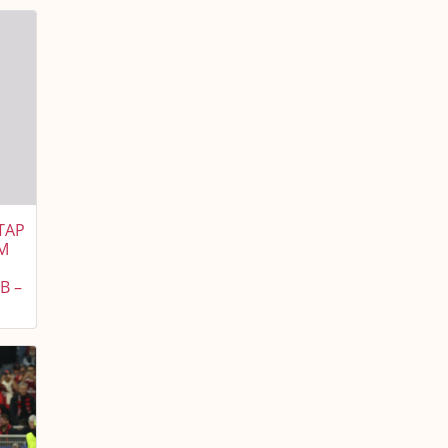
ТАР
М
В –