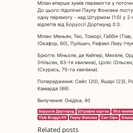
Мілан вперше зумів перемогти у поточн
До цього підопічні Паулу Фонсеки посту
одну перемогу - над Штурмом (1:0) у 2-
відлетів від Боруссії Дортмунд 0:3.
Мілан: Меньян, Тео, Томорі, Габбія (Тіа
(Окафор, 60), Пулішич, Рафаел Леау (Чук
Брюгге: Міньоле, де Кейпер, Мехеле, Ор
(Нільсен, 83-тя хвилина), Цоліс (Ольсен
(Скурась, 70-та хвилина).
Попередження: Сейс (20), Яшарі (23), Раф
Камарда (88).
Вилучення: Онідіка, 40
Боруссія Дортмунд
Штрафна картка
Ліга чемпі
Club Brugge KV
Паулу Фонсека
Сан-Сіро
Альва
Related posts