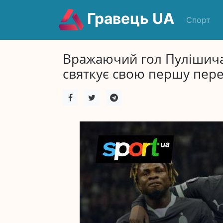
Гравець UA
Спорт
Вражаючий гол Пулішича 
святкує свою першу перем