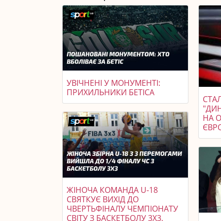
УВІЧНЕНІ У МОНУМЕНТІ:
ПРИХИЛЬНИКИ БЕТІСА
СТАЛ
"ДИ
НА 
ЄВР
ЖІНОЧА КОМАНДА U-18
СВЯТКУЄ ВИХІД ДО
ЧВЕРТЬФІНАЛУ ЧЕМПІОНАТУ
СВІТУ З БАСКЕТБОЛУ 3X3,