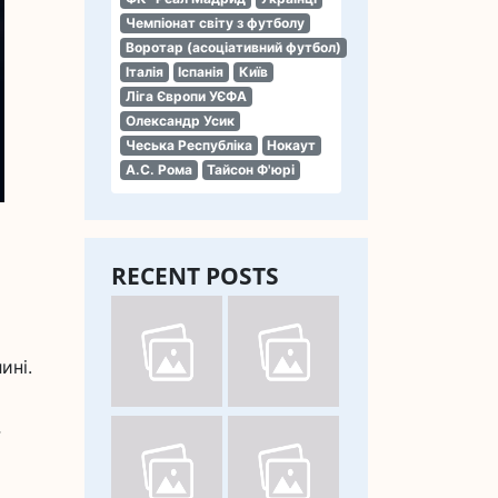
Чемпіонат світу з футболу
Воротар (асоціативний футбол)
Італія
Іспанія
Київ
Ліга Європи УЄФА
Олександр Усик
Чеська Республіка
Нокаут
А.С. Рома
Тайсон Ф'юрі
RECENT POSTS
ині.