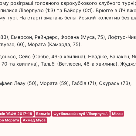
ому розіграші головного єврокубкового клубного турнір
пилися Ліверпулю (1:3) та Байєру (0:1). Брюгге в ЛЧ вж
му турі. На старті змагань бельгійський колектив без ш
в, 83), Емерсон, Рейндерс, Фофана (Муса, 75), Лофтус-Чи
вуезе, 60), Мората (Камарда, 75).
доньєс, Сейс (Саббе, 46-а хвилина), Нвадіке, Ванакен, Я
, 70-та хвилина), Тальбі (Ветлесен, 46-а хвилина), Жудж
аел Леау (50), Мората (59), Габбія (71), Скурась (73),
онів УЄФА 2017-18
Бельгія
Футбольний клуб "Ліверпуль".
Мілан
ро Мората
Ахмед Муса