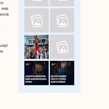
у.
е має
ансів
к
шарі
ла