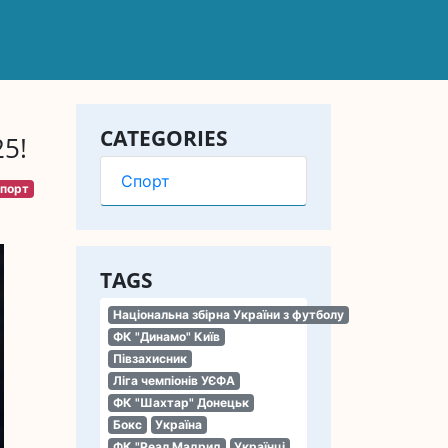
CATEGORIES
25!
Спорт
порт
TAGS
Національна збірна України з футболу
ФК "Динамо" Київ
Півзахисник
Ліга чемпіонів УЄФА
ФК "Шахтар" Донецьк
Бокс
Україна
ФК "Реал Мадрид
Українці