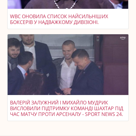
WBC ОНОВИЛА СПИСОК НАЙСИЛЬНІШИХ
БОКСЕРІВ У НАДВАЖКОМУ ДИВІЗІОНІ.
ВАЛЕРІЙ ЗАЛУЖНИЙ І МИХАЙЛО МУДРИК
ВИСЛОВИЛИ ПІДТРИМКУ КОМАНДІ ШАХТАР ПІД
ЧАС МАТЧУ ПРОТИ АРСЕНАЛУ - SPORT NEWS 24.