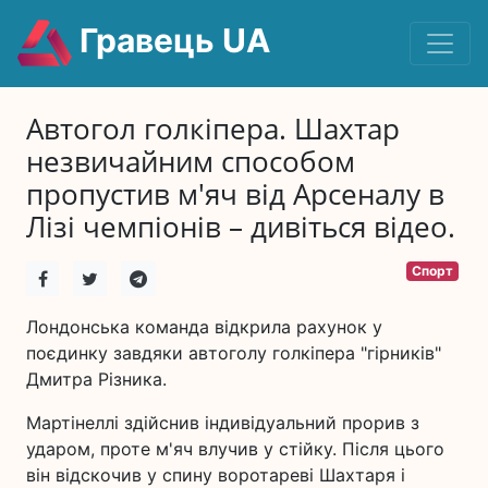
Гравець UA
Автогол голкіпера. Шахтар
незвичайним способом
пропустив м'яч від Арсеналу в
Лізі чемпіонів – дивіться відео.
Спорт
Лондонська команда відкрила рахунок у
поєдинку завдяки автоголу голкіпера "гірників"
Дмитра Різника.
Мартінеллі здійснив індивідуальний прорив з
ударом, проте м'яч влучив у стійку. Після цього
він відскочив у спину воротареві Шахтаря і