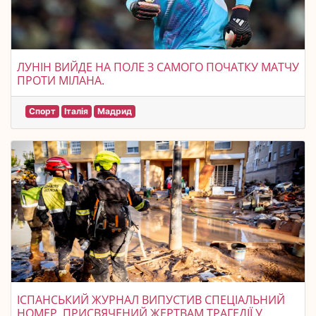
ЛУНІН ВИЙДЕ НА ПОЛЕ З САМОГО ПОЧАТКУ МАТЧУ
ПРОТИ МІЛАНА.
Спорт
Італія
Мадрид
ІСПАНСЬКИЙ ЖУРНАЛ ВИПУСТИВ СПЕЦІАЛЬНИЙ
НОМЕР, ПРИСВЯЧЕНИЙ ЖЕРТВАМ ТРАГЕДІЇ У