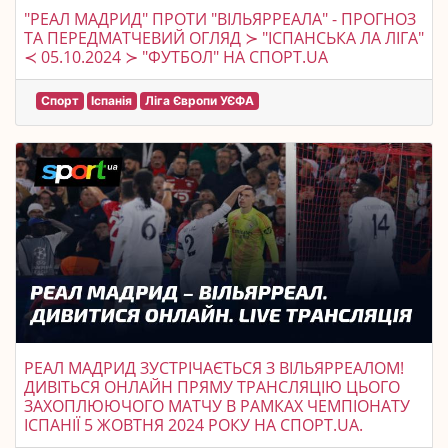
"РЕАЛ МАДРИД" ПРОТИ "ВІЛЬЯРРЕАЛА" - ПРОГНОЗ
ТА ПЕРЕДМАТЧЕВИЙ ОГЛЯД ≻ "ІСПАНСЬКА ЛА ЛІГА"
≺ 05.10.2024 ≻ "ФУТБОЛ" НА СПОРТ.UA
Спорт
Іспанія
Ліга Європи УЄФА
РЕАЛ МАДРИД ЗУСТРІЧАЄТЬСЯ З ВІЛЬЯРРЕАЛОМ!
ДИВІТЬСЯ ОНЛАЙН ПРЯМУ ТРАНСЛЯЦІЮ ЦЬОГО
ЗАХОПЛЮЮЧОГО МАТЧУ В РАМКАХ ЧЕМПІОНАТУ
ІСПАНІЇ 5 ЖОВТНЯ 2024 РОКУ НА СПОРТ.UA.