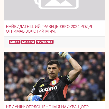
НАЙВИДАТНІШИЙ ГРАВЕЦЬ ЄВРО-2024 РОДРІ
ОТРИМАВ ЗОЛОТИЙ М'ЯЧ.
Спорт
Мадрид
Футболіст
НЕ ЛУНІН: ОГОЛОШЕНО ІМ'Я НАЙКРАЩОГО