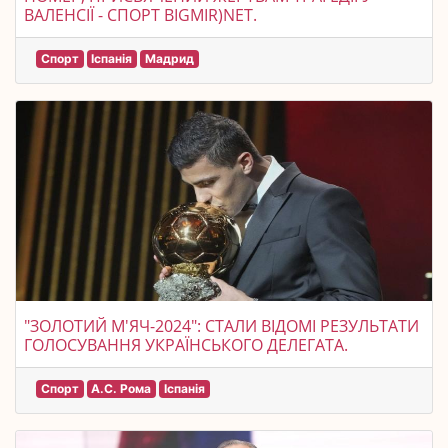
ВАЛЕНСІЇ - СПОРТ BIGMIR)NET.
Спорт
Іспанія
Мадрид
"ЗОЛОТИЙ М'ЯЧ-2024": СТАЛИ ВІДОМІ РЕЗУЛЬТАТИ
ГОЛОСУВАННЯ УКРАЇНСЬКОГО ДЕЛЕГАТА.
Спорт
А.С. Рома
Іспанія