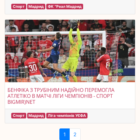
Спорт
Мадрид
ФК "Реал Мадрид
БЕНФІКА З ТРУБІНИМ НАДІЙНО ПЕРЕМОГЛА
АТЛЕТІКО В МАТЧІ ЛІГИ ЧЕМПІОНІВ - СПОРТ
BIGMIR)NET
Спорт
Мадрид
Ліга чемпіонів УЄФА
1
2