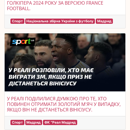
ГОЛКІПЕРА 2024 РОКУ ЗА ВЕРСІЄЮ FRANCE
FOOTBALL.
Спорт
Національна збірна України з футболу
Мадрид
У РЕАЛІ ПОДІЛИЛИСЯ ДУМКОЮ ПРО ТЕ, ХТО
ПОВИНЕН ОТРИМАТИ ЗОЛОТИЙ М'ЯЧ У ВИПАДКУ,
ЯКЩО ВІН НЕ ДІСТАНЕТЬСЯ ВІНІСІУСУ.
Спорт
Мадрид
ФК "Реал Мадрид