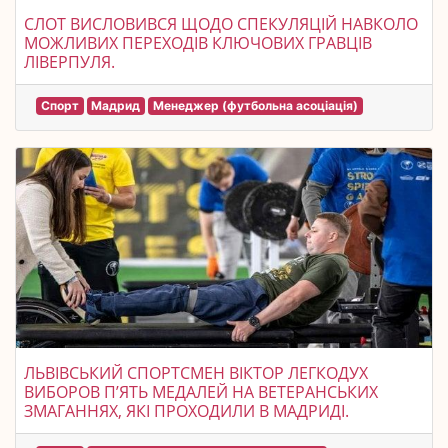
СЛОТ ВИСЛОВИВСЯ ЩОДО СПЕКУЛЯЦІЙ НАВКОЛО
МОЖЛИВИХ ПЕРЕХОДІВ КЛЮЧОВИХ ГРАВЦІВ
ЛІВЕРПУЛЯ.
Спорт
Мадрид
Менеджер (футбольна асоціація)
ЛЬВІВСЬКИЙ СПОРТСМЕН ВІКТОР ЛЕГКОДУХ
ВИБОРОВ П’ЯТЬ МЕДАЛЕЙ НА ВЕТЕРАНСЬКИХ
ЗМАГАННЯХ, ЯКІ ПРОХОДИЛИ В МАДРИДІ.