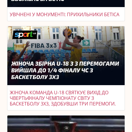
УВІЧНЕНІ У МОНУМЕНТІ: ПРИХИЛЬНИКИ БЕТІСА
ЖІНОЧА КОМАНДА U-18 СВЯТКУЄ ВИХІД ДО
ЧВЕРТЬФІНАЛУ ЧЕМПІОНАТУ СВІТУ З
БАСКЕТБОЛУ 3X3, ЗДОБУВШИ ТРИ ПЕРЕМОГИ.