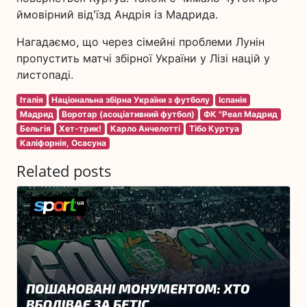
ймовірний від'їзд Андрія із Мадрида.
Нагадаємо, що через сімейні проблеми Лунін
пропустить матчі збірної України у Лізі націй у
листопаді.
Італія
Національна збірна України з футболу
Іспанія
Мадрид
Воротар (асоціативний футбол)
ФК "Реал Мадрид
Бельгія
Хет-трик!
Карло Анчелотті
Тібо Куртуа
Каліфорнія, Осасуна
Related posts