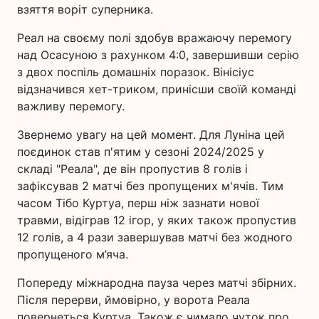
взяття воріт суперника.
Реал на своєму полі здобув вражаючу перемогу
над Осасуною з рахунком 4:0, завершивши серію
з двох поспіль домашніх поразок. Вінісіус
відзначився хет-триком, принісши своїй команді
важливу перемогу.
Звернемо увагу на цей момент. Для Луніна цей
поєдинок став п'ятим у сезоні 2024/2025 у
складі "Реала", де він пропустив 8 голів і
зафіксував 2 матчі без пропущених м'ячів. Тим
часом Тібо Куртуа, перш ніж зазнати нової
травми, відіграв 12 ігор, у яких також пропустив
12 голів, а 4 рази завершував матчі без жодного
пропущеного м’яча.
Попереду міжнародна пауза через матчі збірних.
Після перерви, ймовірно, у ворота Реала
повернеться Куртуа. Також є чимало чуток про