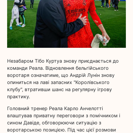
Незабаром Тібо Куртуа знову приєднається до
команди Реала. Відновлення бельгійського
воротаря означатиме, що Андрій Лунін знову
опиниться на лаві запасних "Королівського
клубу", втративши шанс на регулярну ігрову
практику.
Головний тренер Реала Карло Анчелотті
влаштував приватну переговори з помічником і
сином Давіде, обговорюючи ситуацію з
воротарською позицією. Під час цієї розмови