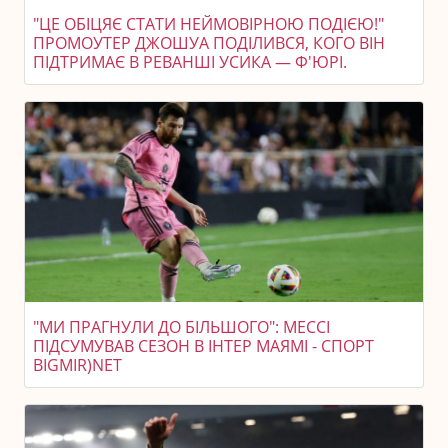
"ЦЕ ОБІЦЯЄ СТАТИ НЕЙМОВІРНОЮ ПОДІЄЮ!"
ПРОМОУТЕР ДЖОШУА ПОДІЛИВСЯ, КОГО ВІН
ПІДТРИМАЄ В РЕВАНШІ УСИКА — Ф'ЮРІ.
"МИ ПРАГНУЛИ ДО БІЛЬШОГО": МЕССІ
ПІДСУМУВАВ СЕЗОН В ІНТЕР МАЯМІ - СПОРТ
BIGMIR)NET