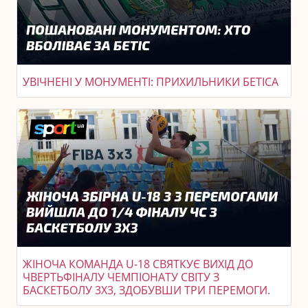
УВІЧНЕНІ У МОНУМЕНТІ: ПРИХИЛЬНИКИ БЕТІСА
ЖІНОЧА КОМАНДА U-18 СВЯТКУЄ ВИХІД ДО
ЧВЕРТЬФІНАЛУ ЧЕМПІОНАТУ СВІТУ З
БАСКЕТБОЛУ 3X3, ЗДОБУВШИ ТРИ ПЕРЕМОГИ.