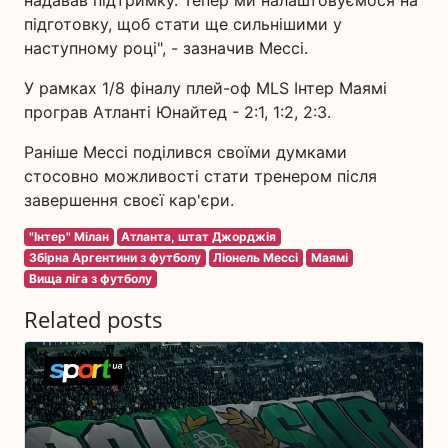
надавав підтримку. Тепер ми налаштовуємося на
підготовку, щоб стати ще сильнішими у
наступному році", - зазначив Мессі.
У рамках 1/8 фіналу плей-оф MLS Інтер Маямі
програв Атланті Юнайтед - 2:1, 1:2, 2:3.
Раніше Мессі поділився своїми думками
стосовно можливості стати тренером після
завершення своєї кар'єри.
"Інтер" Мілан
Атланта, штат Джорджія
Збірна Аргентини з футболу
Ліонель Мессі
Маямі
Вища ліга з футболу
Related posts