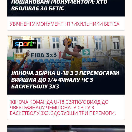
УВІЧНЕНІ У МОНУМЕНТІ: ПРИХИЛЬНИКИ БЕТІСА
ЖІНОЧА КОМАНДА U-18 СВЯТКУЄ ВИХІД ДО
ЧВЕРТЬФІНАЛУ ЧЕМПІОНАТУ СВІТУ З
БАСКЕТБОЛУ 3X3, ЗДОБУВШИ ТРИ ПЕРЕМОГИ.