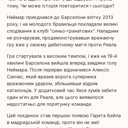
тому. Чи може історія повторитися і сьогодні?
Неймар приєднався до Барселони влітку 2013
року, і на молодого бразильця покладали великі
сподівання в клубі "синьо-гранатових". Нападник
не розчарував, продемонструвавши вражаючу
гру вже у своєму дебютному матчі проти Реала.
Гра стартувала з високим темпом, і вже на 19-й
хвилині Барселона вийшла вперед завдяки голу
Неймара. Після перерви відзначився Алексіс
Санчес, який вразив ворота суперника
вражаючим ударом, збільшивши відрив
каталонців. У додатковий час Хесе зумів забити
один м'яч для Реала, але цього виявилося
недостатньо для порятунку команди.
Цей поєдинок став першою появою Гарета Бейла
в мадридській команді, проте він не зміг