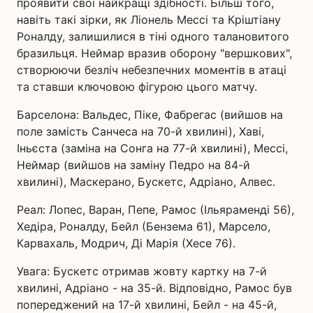
проявити свої найкращі здібності. Більш того,
навіть такі зірки, як Ліонель Мессі та Кріштіану
Роналду, залишилися в тіні одного талановитого
бразильця. Неймар вразив оборону "вершкових",
створюючи безліч небезпечних моментів в атаці
та ставши ключовою фігурою цього матчу.
Барселона: Вальдес, Піке, Фабрегас (вийшов на
поле замість Санчеса на 70-й хвилині), Хаві,
Іньєста (заміна на Сонга на 77-й хвилині), Мессі,
Неймар (вийшов на заміну Педро на 84-й
хвилині), Маскерано, Бускетс, Адріано, Алвес.
Реал: Лопес, Варан, Пепе, Рамос (Ільяраменді 56),
Хедіра, Роналду, Бейл (Бензема 61), Марсело,
Карвахаль, Модрич, Ді Марія (Хесе 76).
Увага: Бускетс отримав жовту картку на 7-й
хвилині, Адріано - на 35-й. Відповідно, Рамос був
попереджений на 17-й хвилині, Бейл - на 45-й,