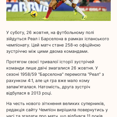
У суботу, 26 жовтня, на футбольному полі
зійдуться Реал і Барселона в рамках іспанського
чемпіонату. Цей матч стане 258-ю офіційною
зустріччю між цими двома командами.
Протягом своєї тривалої історії зустрічей
команди лише двічі змагалися 26 жовтня. У
сезоні 1958/59 "Барселона" перемогла "Реал" з
рахунком 4:1, але ця гра вже мало кому
запам'яталася. Натомість, друга зустріч
відбулася в 2013 році.
На честь нового зіткнення великих суперників,
редакція сайту Чемпіон вирішила повернутись у
часі та згадати про матч, що відбувся 11 років