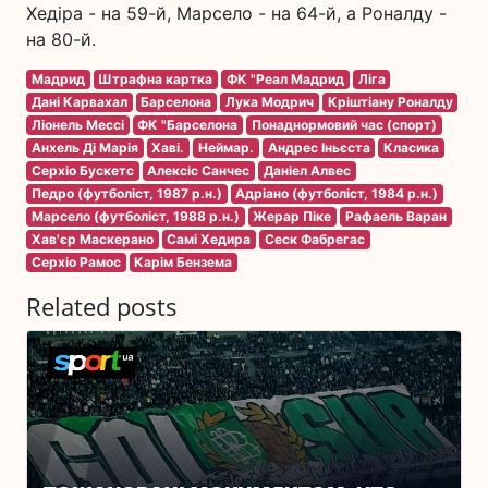
Хедіра - на 59-й, Марсело - на 64-й, а Роналду -
на 80-й.
Мадрид
Штрафна картка
ФК "Реал Мадрид
Ліга
Дані Карвахал
Барселона
Лука Модрич
Кріштіану Роналду
Ліонель Мессі
ФК "Барселона
Понаднормовий час (спорт)
Анхель Ді Марія
Хаві.
Неймар.
Андрес Іньєста
Класика
Серхіо Бускетс
Алексіс Санчес
Даніел Алвес
Педро (футболіст, 1987 р.н.)
Адріано (футболіст, 1984 р.н.)
Марсело (футболіст, 1988 р.н.)
Жерар Піке
Рафаель Варан
Хав'єр Маскерано
Самі Хедира
Сеск Фабрегас
Серхіо Рамос
Карім Бензема
Related posts