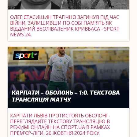
ОЛЕГ СТАСИШИН ТРАГІЧНО ЗАГИНУВ ПІД ЧАС
ВІЙНИ, ЗАЛИШИВШИ ПО СОБІ ПАМ'ЯТЬ ЯК
ВІДДАНИЙ ВБОЛІВАЛЬНИК КРИВБАСА - SPORT
NEWS 24.
КАРПАТИ ЛЬВІВ ПРОТИСТОЯТЬ ОБОЛОНІ -
ПЕРЕГЛЯДАЙТЕ ТЕКСТОВУ ТРАНСЛЯЦІЮ В
РЕЖИМІ ОНЛАЙН НА СПОРТ.UA В РАМКАХ
ПРЕМ'ЄР-ЛІГИ, 26 ЖОВТНЯ 2024 РОКУ.