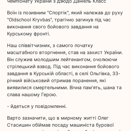
чемпіонату України з дзюдо Даніель Класс
Воїн із позивним "Спортік", який належав до руху
"Oldschool Kryvbas", трагічно загинув під час
виконання свого бойового завдання на
Курському фронті.
Наш співвітчизник, з самого початку
масштабного вторгнення, став на захист України.
Він служив молодшим лейтенантом, очолюючи
стрілецький взвод. Під час виконання бойового
завдання в Курській області, в селі Ольгівка, 33-
річний військовий отримав поранення, які
виявилися смертельними. Вічна пам'ять, шана та
слава нашому Герою.
- йдеться у повідомленні.
Варто зазначити, що в мирному житті Олег
Стасишин обіймав посаду машиніста бурової