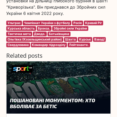
установки на дільниці глибокого буріння в шахті
"Криворізька". Він приєднався до Збройних сил
України 6 квітня 2022 року.
Ультрас
Чемпіонат України з футболу
Росія
Кривий Ріг
Курська область
Бронза.
Збройні сили України
Тактична мета
Дзюдо.
Батьківщина
Ольгівка (Козельщинський район)
Шахта
Курськ
Взвод!
Свердловина
Командир підрозділу
Лейтенанте.
Related posts