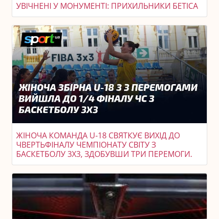
УВІЧНЕНІ У МОНУМЕНТІ: ПРИХИЛЬНИКИ БЕТІСА
ЖІНОЧА КОМАНДА U-18 СВЯТКУЄ ВИХІД ДО
ЧВЕРТЬФІНАЛУ ЧЕМПІОНАТУ СВІТУ З
БАСКЕТБОЛУ 3X3, ЗДОБУВШИ ТРИ ПЕРЕМОГИ.