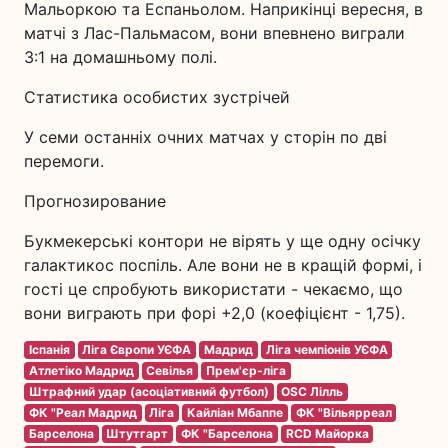
Мальоркою та Еспаньолом. Наприкінці вересня, в
матчі з Лас-Пальмасом, вони впевнено виграли
3:1 на домашньому полі.
Статистика особистих зустрічей
У семи останніх очних матчах у сторін по дві
перемоги.
Прогнозирование
Букмекерські контори не вірять у ще одну осічку
галактикос поспіль. Але вони не в кращій формі, і
гості це спробують використати - чекаємо, що
вони виграють при форі +2,0 (коефіцієнт - 1,75).
Іспанія
Ліга Європи УЄФА
Мадрид
Ліга чемпіонів УЄФА
Атлетіко Мадрид
Севілья
Прем'єр-ліга
Штрафний удар (асоціативний футбол)
OSC Лілль
ФК "Реал Мадрид
Ліга
Кайліан Мбаппе
ФК "Вільярреал
Барселона
Штутгарт
ФК "Барселона
RCD Майорка