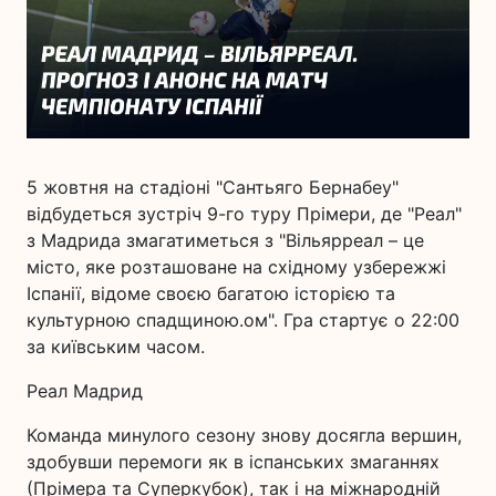
5 жовтня на стадіоні "Сантьяго Бернабеу"
відбудеться зустріч 9-го туру Прімери, де "Реал"
з Мадрида змагатиметься з "Вільярреал – це
місто, яке розташоване на східному узбережжі
Іспанії, відоме своєю багатою історією та
культурною спадщиною.ом". Гра стартує о 22:00
за київським часом.
Реал Мадрид
Команда минулого сезону знову досягла вершин,
здобувши перемоги як в іспанських змаганнях
(Прімера та Суперкубок), так і на міжнародній