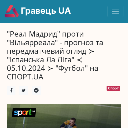
Гравець UA
"Реал Мадрид" проти
"Вільярреала" - прогноз та
передматчевий огляд ≻
"Іспанська Ла Ліга" ≺
05.10.2024 ≻ "Футбол" на
СПОРТ.UA
Спорт