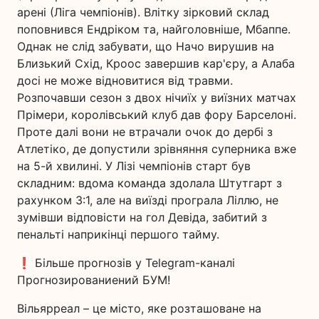
арені (Ліга чемпіонів). Влітку зірковий склад
поповнився Ендріком та, найголовніше, Мбаппе.
Однак не слід забувати, що Начо вирушив на
Близький Схід, Кроос завершив кар'єру, а Алаба
досі не може відновитися від травми.
Розпочавши сезон з двох нічиїх у виїзних матчах
Прімери, королівський клуб дав фору Барселоні.
Проте далі вони не втрачали очок до дербі з
Атлетіко, де допустили зрівняння суперника вже
на 5-й хвилині. У Лізі чемпіонів старт був
складним: вдома команда здолала Штутгарт з
рахунком 3:1, але на виїзді програла Ліллю, не
зумівши відповісти на гол Девіда, забитий з
пенальті наприкінці першого тайму.
❗️ Більше прогнозів у Telegram-каналі
Прогнозированиений БУМ!
Вільярреал – це місто, яке розташоване на