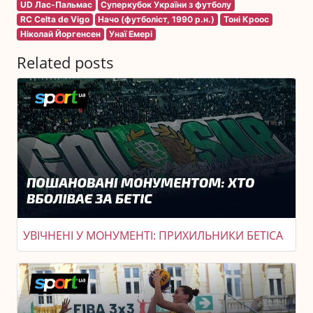
UD Лас-Пальмас
Суперкубок України з футболу
RC Celta de Vigo
Начо (футболіст, 1990 р.н.)
Тоні Кроос
Ніколай Йоргенсен
Унаї Емері
Related posts
УВІЧНЕНІ У МОНУМЕНТІ: ПРИХИЛЬНИКИ БЕТІСА