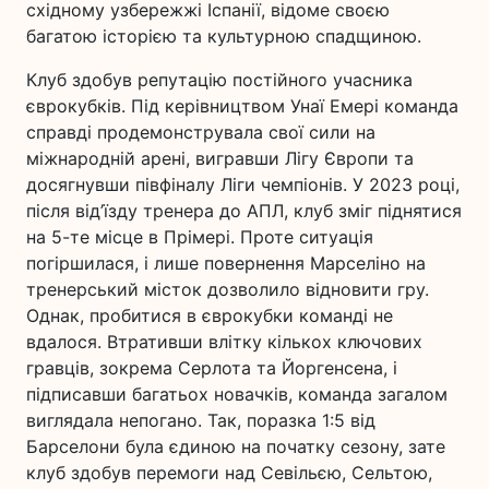
східному узбережжі Іспанії, відоме своєю
багатою історією та культурною спадщиною.
Клуб здобув репутацію постійного учасника
єврокубків. Під керівництвом Унаї Емері команда
справді продемонструвала свої сили на
міжнародній арені, вигравши Лігу Європи та
досягнувши півфіналу Ліги чемпіонів. У 2023 році,
після від’їзду тренера до АПЛ, клуб зміг піднятися
на 5-те місце в Прімері. Проте ситуація
погіршилася, і лише повернення Марселіно на
тренерський місток дозволило відновити гру.
Однак, пробитися в єврокубки команді не
вдалося. Втративши влітку кількох ключових
гравців, зокрема Серлота та Йоргенсена, і
підписавши багатьох новачків, команда загалом
виглядала непогано. Так, поразка 1:5 від
Барселони була єдиною на початку сезону, зате
клуб здобув перемоги над Севільєю, Сельтою,