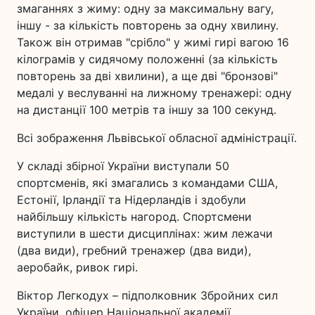
змаганнях з жиму: одну за максимальну вагу,
іншу - за кількість повторень за одну хвилину.
Також він отримав "срібло" у жимі гирі вагою 16
кілограмів у сидячому положенні (за кількість
повторень за дві хвилини), а ще дві "бронзові"
медалі у веслуванні на лижному тренажері: одну
на дистанції 100 метрів та іншу за 100 секунд.
Всі зображення Львівської обласної адміністрації.
У складі збірної України виступали 50
спортсменів, які змагались з командами США,
Естонії, Ірландії та Нідерландів і здобули
найбільшу кількість нагород. Спортсмени
виступили в шести дисциплінах: жим лежачи
(два види), гребний тренажер (два види),
аеробайк, ривок гирі.
Віктор Легкодух – підполковник Збройних сил
України, офіцер Національної академії