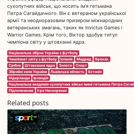
сухопутних військ, що носить ім’я гетьмана
Петра Сагайдачного. Він є ветераном української
армії та неодноразовим призером міжнародних
ветеранських змагань, таких як Invictus Games і
Warrior Games. Крім того, Віктор здобув титул
чемпіона світу у штовханні ядра.
Національна збірна України з футболу
Чемпіонат світу з футболу
Іспанія
Мадрид
Бронза.
Срібло
Штовхання ядра
Золото
Спорт
Збройні сили України
Львівська область
Естонія
Нідерланди
Ірландія
Національна академія сухопутних військ імені гетьмана Петра Сага
Підполковник
Ігри Нескорених
Related posts