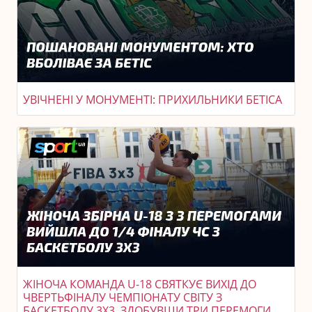
УВІЧНЕНІ У МОНУМЕНТІ: ПРИХИЛЬНИКИ БЕТІСА
ЖІНОЧА КОМАНДА U-18 СВЯТКУЄ ВИХІД ДО
ЧВЕРТЬФІНАЛУ ЧЕМПІОНАТУ СВІТУ З
БАСКЕТБОЛУ 3X3, ЗДОБУВШИ ТРИ ПЕРЕМОГИ.