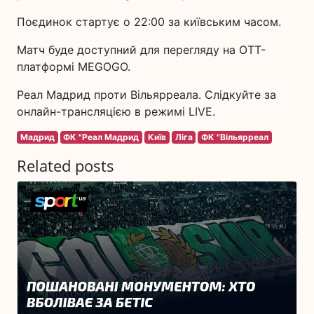
Поєдинок стартує о 22:00 за київським часом.
Матч буде доступний для перегляду на ОТТ-
платформі MEGOGO.
Реал Мадрид проти Вільярреала. Слідкуйте за
онлайн-трансляцією в режимі LIVE.
Мадрид
ФК "Реал Мадрид
Київ
Ліга
ФК "Вільярреал
Related posts