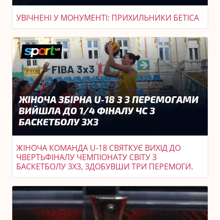
УВІЧНЕНІ У МОНУМЕНТІ: ПРИХИЛЬНИКИ БЕТІСА
ЖІНОЧА КОМАНДА U-18 СВЯТКУЄ ВИХІД ДО
ЧВЕРТЬФІНАЛУ ЧЕМПІОНАТУ СВІТУ З
БАСКЕТБОЛУ 3X3, ЗДОБУВШИ ТРИ ПЕРЕМОГИ.