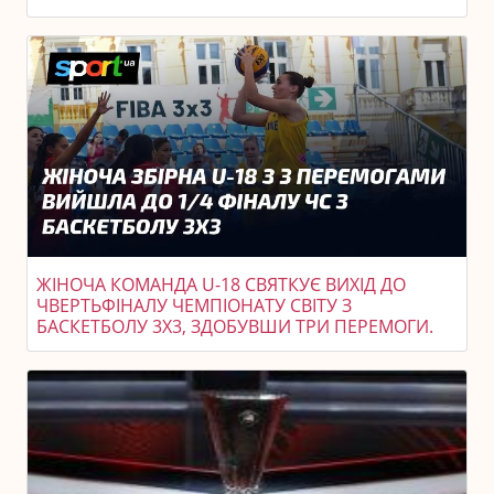
ЖІНОЧА КОМАНДА U-18 СВЯТКУЄ ВИХІД ДО
ЧВЕРТЬФІНАЛУ ЧЕМПІОНАТУ СВІТУ З
БАСКЕТБОЛУ 3X3, ЗДОБУВШИ ТРИ ПЕРЕМОГИ.