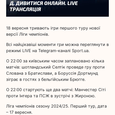
18 вересня тривають ігри першого туру нової
версії Ліги чемпіонів.
Всі найцікавіші моменти гри можна переглянути в
режимі LIVE на Telegram-каналі Sport.ua.
О 22:00 за київським часом заплановано кілька
матчів: шотландський Селтік проведе гру проти
Слована з Братислави, а Боруссія Дортмунд
зіграє в гостях з бельгійським Брюгге.
О 22:00 стартують ще два матчі: Манчестер Сіті
проти Інтера та ПСЖ в зустрічі з Жироною.
Ліга чемпіонів сезону 2024/25. Перший тур, дата
– 17 вересня.