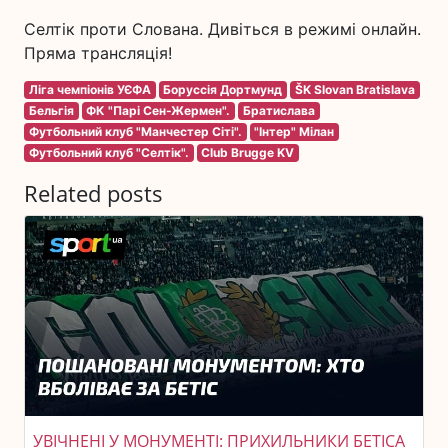
Селтік проти Слована. Дивіться в режимі онлайн.
Пряма трансляція!
Ліга чемпіонів УЄФА
Боруссія Дортмунд
ŠK Slovan Bratislava
Бельгія
ФК "Парі Сен-Жермен".
Братислава
Футбольний клуб "Манчестер Сіті".
"Інтер" Мілан
Футбольний клуб "Селтік".
Club Brugge KV
Related posts
УВІЧНЕНІ У МОНУМЕНТІ: ПРИХИЛЬНИКИ БЕТІСА