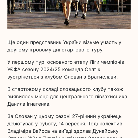
Ще один представник України візьме участь у
другому ігровому дні стартового туру.
У першому турі основного етапу Ліги чемпіонів
УЄФА сезону 2024/25 команда Селтік
зустрінеться з клубом Слован з Братислави.
В стартовому складі словацького клубу також
виявилось місце для центрального півзахисника
Данила Ігнатенка.
За Слован у цьому сезоні 27-річний українець
дебютував у суботу, 14 вересня. Тоді колектив
Владіміра Вайсса на виїзді здолав Дунайську