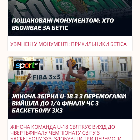
УВІЧНЕНІ У МОНУМЕНТІ: ПРИХИЛЬНИКИ БЕТІСА
ЖІНОЧА КОМАНДА U-18 СВЯТКУЄ ВИХІД ДО
ЧВЕРТЬФІНАЛУ ЧЕМПІОНАТУ СВІТУ З
БАСКЕТБОЛУ 3X3, ЗДОБУВШИ ТРИ ПЕРЕМОГИ.