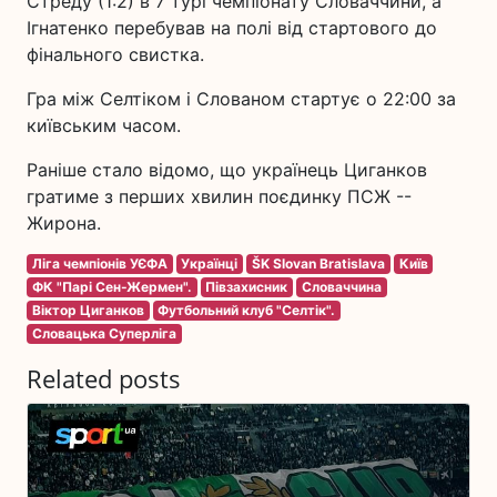
Стреду (1:2) в 7 турі чемпіонату Словаччини, а
Ігнатенко перебував на полі від стартового до
фінального свистка.
Гра між Селтіком і Слованом стартує о 22:00 за
київським часом.
Раніше стало відомо, що українець Циганков
гратиме з перших хвилин поєдинку ПСЖ --
Жирона.
Ліга чемпіонів УЄФА
Українці
ŠK Slovan Bratislava
Київ
ФК "Парі Сен-Жермен".
Півзахисник
Словаччина
Віктор Циганков
Футбольний клуб "Селтік".
Словацька Суперліга
Related posts