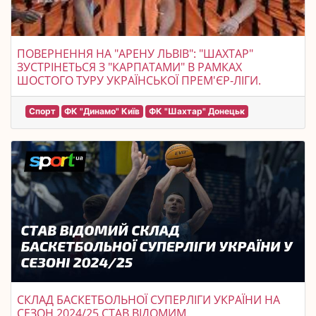
ПОВЕРНЕННЯ НА "АРЕНУ ЛЬВІВ": "ШАХТАР"
ЗУСТРІНЕТЬСЯ З "КАРПАТАМИ" В РАМКАХ
ШОСТОГО ТУРУ УКРАЇНСЬКОЇ ПРЕМ'ЄР-ЛІГИ.
Спорт
ФК "Динамо" Київ
ФК "Шахтар" Донецьк
СКЛАД БАСКЕТБОЛЬНОЇ СУПЕРЛІГИ УКРАЇНИ НА
СЕЗОН 2024/25 СТАВ ВІДОМИМ.