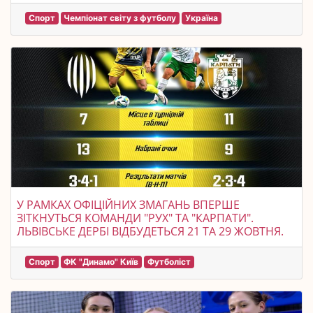
Спорт
Чемпіонат світу з футболу
Україна
У РАМКАХ ОФІЦІЙНИХ ЗМАГАНЬ ВПЕРШЕ
ЗІТКНУТЬСЯ КОМАНДИ "РУХ" ТА "КАРПАТИ".
ЛЬВІВСЬКЕ ДЕРБІ ВІДБУДЕТЬСЯ 21 ТА 29 ЖОВТНЯ.
Спорт
ФК "Динамо" Київ
Футболіст