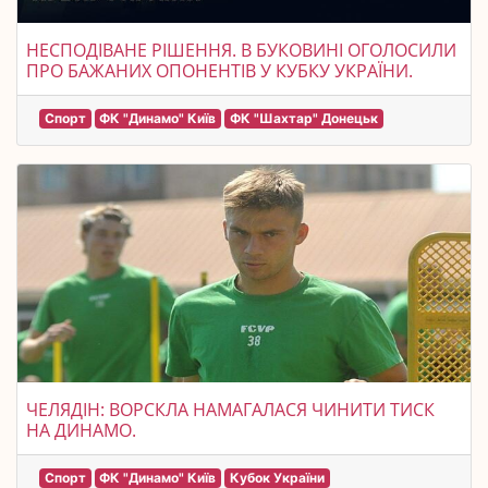
НЕСПОДІВАНЕ РІШЕННЯ. В БУКОВИНІ ОГОЛОСИЛИ
ПРО БАЖАНИХ ОПОНЕНТІВ У КУБКУ УКРАЇНИ.
Спорт
ФК "Динамо" Київ
ФК "Шахтар" Донецьк
ЧЕЛЯДІН: ВОРСКЛА НАМАГАЛАСЯ ЧИНИТИ ТИСК
НА ДИНАМО.
Спорт
ФК "Динамо" Київ
Кубок України