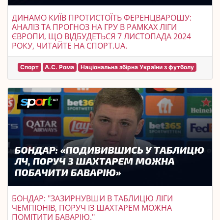
ДИНАМО КИЇВ ПРОТИСТОЇТЬ ФЕРЕНЦВАРОШУ:
АНАЛІЗ ТА ПРОГНОЗ НА ГРУ В РАМКАХ ЛІГИ
ЄВРОПИ, ЩО ВІДБУДЕТЬСЯ 7 ЛИСТОПАДА 2024
РОКУ, ЧИТАЙТЕ НА СПОРТ.UA.
Спорт
А.С. Рома
Національна збірна України з футболу
БОНДАР: "ЗАЗИРНУВШИ В ТАБЛИЦЮ ЛІГИ
ЧЕМПІОНІВ, ПОРУЧ ІЗ ШАХТАРЕМ МОЖНА
ПОМІТИТИ БАВАРІЮ."