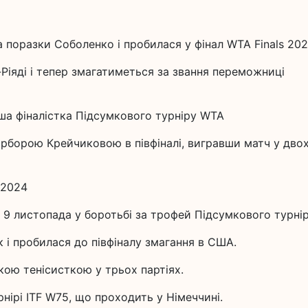
 поразки Соболенко і пробилася у фінал WTA Finals 202
р-Ріяді і тепер змагатиметься за звання переможниці
рша фіналістка Підсумкового турніру WTA
рборою Крейчиковою в півфіналі, вигравши матч у дво
 2024
 9 листопада у боротьбі за трофей Підсумкового турнір
і пробилася до півфіналу змагання в США.
ою тенісисткою у трьох партіях.
рнірі ITF W75, що проходить у Німеччині.