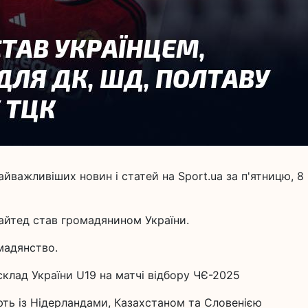
йважливіших новин і статей на Sport.ua за п'ятницю, 8
айтед став громадянином України.
мадянство.
склад України U19 на матчі відбору ЧЄ-2025
ють із Нідерландами, Казахстаном та Словенією