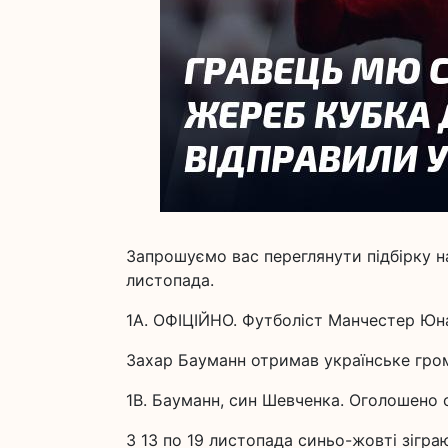
Запрошуємо вас переглянути підбірку на
листопада.
1A. ОФІЦІЙНО. Футболіст Манчестер Юн
Захар Бауманн отримав українське гро
1B. Бауманн, син Шевченка. Оголошено 
З 13 по 19 листопада синьо-жовті зігра