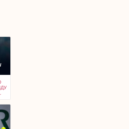
О
ЛДУ
.