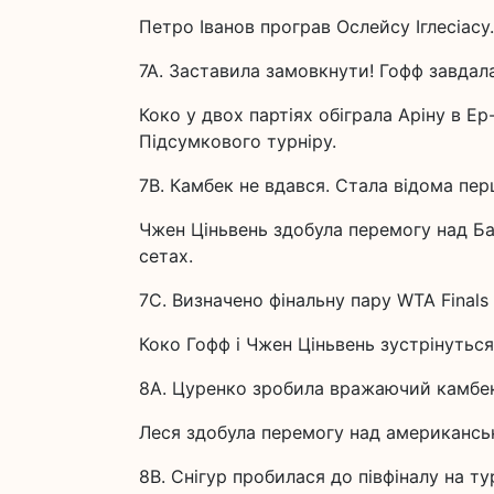
Петро Іванов програв Ослейсу Іглесіасу.
7A. Заставила замовкнути! Гофф завдала
Коко у двох партіях обіграла Аріну в Е
Підсумкового турніру.
7B. Камбек не вдався. Стала відома пе
Чжен Ціньвень здобула перемогу над Ба
сетах.
7C. Визначено фінальну пару WTA Finals
Коко Гофф і Чжен Ціньвень зустрінуться
8A. Цуренко зробила вражаючий камбек 
Леся здобула перемогу над американськ
8B. Снігур пробилася до півфіналу на ту