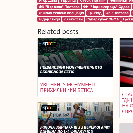
Угорщина
Українці
Кубок України
Чемпіонат Ук
ФК "Ворскла" Полтава
ФК "Чорноморець" Одеса
Жіноча тенісна асоціація
Ер-Ріяд
ФК "Полтава
Нідерланди
Казахстан
Суперкубок УЄФА
Гром
Related posts
УВІЧНЕНІ У МОНУМЕНТІ:
ПРИХИЛЬНИКИ БЕТІСА
СТАЛ
"ДИ
НА 
ЄВР