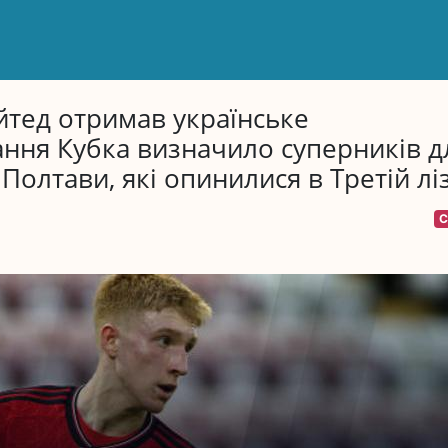
тед отримав українське
ння Кубка визначило суперників д
Полтави, які опинилися в Третій ліз
С