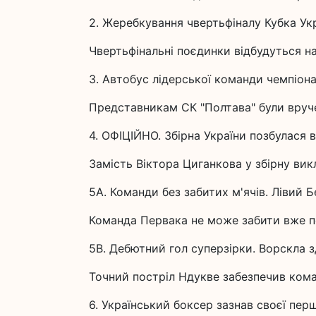
2. Жеребкування чвертьфіналу Кубка Ук
Чвертьфінальні поєдинки відбудуться н
3. Автобус лідерської команди чемпіон
Представникам СК "Полтава" були вруче
4. ОФІЦІЙНО. Збірна України позбулася 
Замість Віктора Циганкова у збірну вик
5A. Команди без забитих м'ячів. Лівий Б
Команда Первака не може забити вже по
5B. Дебютний гол суперзірки. Ворскла 
Точний постріл Ндукве забезпечив ком
6. Український боксер зазнав своєї перш