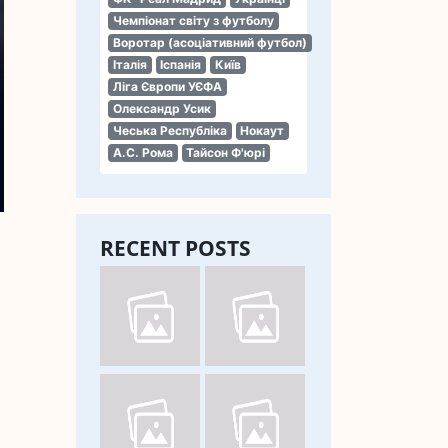
Чемпіонат світу з футболу
Воротар (асоціативний футбол)
Італія
Іспанія
Київ
Ліга Європи УЄФА
Олександр Усик
Чеська Республіка
Нокаут
А.С. Рома
Тайсон Ф'юрі
RECENT POSTS