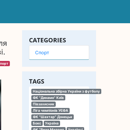
CATEGORIES
ля
і.
Спорт
порт
TAGS
Національна збірна України з футболу
ФК "Динамо" Київ
Півзахисник
Ліга чемпіонів УЄФА
ФК "Шахтар" Донецьк
Бокс
Україна
ФК "Реал Мадрид
Українці