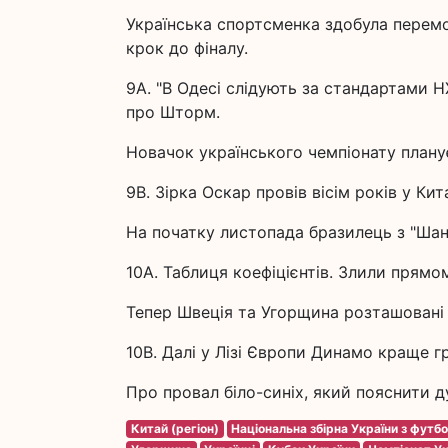
Українська спортсменка здобула перем
крок до фіналу.
9A. "В Одесі слідують за стандартами 
про Шторм.
Новачок українського чемпіонату плану
9B. Зірка Оскар провів вісім років у Ки
На початку листопада бразилець з "Ша
10A. Таблиця коефіцієнтів. Злили прямо
Тепер Швеція та Угорщина розташовані в
10B. Далі у Лізі Європи Динамо краще 
Про провал біло-синіх, який пояснити 
Китай (регіон)
Національна збірна України з футб