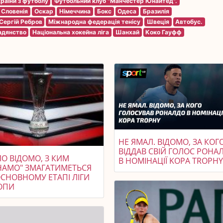
раїни з футболу
Футбольний клуб "Манчестер Юнайтед".
Словенія
Оскар
Німеччина
Бокс
Одеса
Бразилія
Сергій Ребров
Міжнародна федерація тенісу
Швеція
Автобус.
адянство
Національна хокейна ліга
Шанхай
Коко Гауфф
НЕ ЯМАЛ. ВІДОМО, ЗА КОГ
ВІДДАВ СВІЙ ГОЛОС РОНА
О ВІДОМО, З КИМ
В НОМІНАЦІЇ KOPA TROPHY
НАМО" ЗМАГАТИМЕТЬСЯ
ОСНОВНОМУ ЕТАПІ ЛІГИ
ОПИ