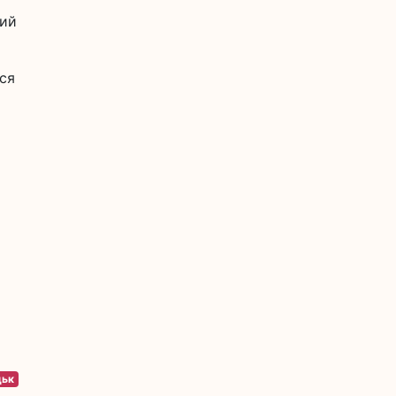
ний
ся
цьк