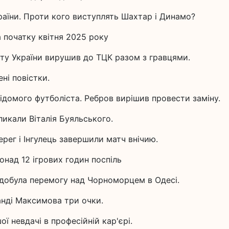
раїни. Проти кого виступлять Шахтар і Динамо?
а початку квітня 2025 року
ату України вирушив до ТЦК разом з гравцями.
ні повістки.
відомого футболіста. Ребров вирішив провести заміну.
ликали Віталія Буяльського.
ерег і Інгулець завершили матч внічию.
над 12 ігрових годин поспіль
здобула перемогу над Чорноморцем в Одесі.
анді Максимова три очки.
ої невдачі в професійній кар'єрі.