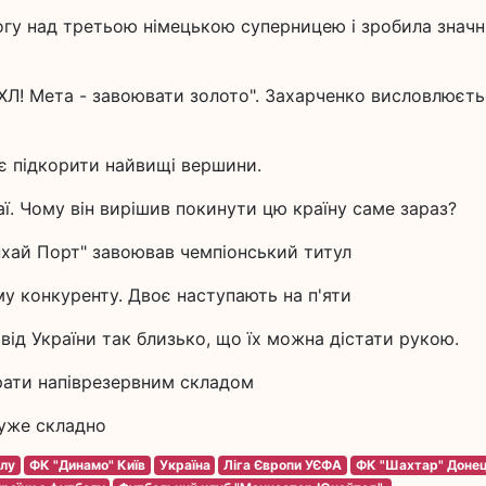
огу над третьою німецькою суперницею і зробила знач
НХЛ! Мета - завоювати золото". Захарченко висловлюєть
є підкорити найвищі вершини.
таї. Чому він вирішив покинути цю країну саме зараз?
нхай Порт" завоював чемпіонський титул
му конкуренту. Двоє наступають на п'яти
ід України так близько, що їх можна дістати рукою.
грати напіврезервним складом
дуже складно
олу
ФК "Динамо" Київ
Україна
Ліга Європи УЄФА
ФК "Шахтар" Доне