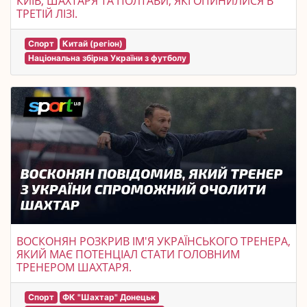
КИЇВ, ШАХТАРЯ ТА ПОЛТАВИ, ЯКІ ОПИНИЛИСЯ В
ТРЕТІЙ ЛІЗІ.
Спорт
Китай (регіон)
Національна збірна України з футболу
ВОСКОНЯН РОЗКРИВ ІМ'Я УКРАЇНСЬКОГО ТРЕНЕРА,
ЯКИЙ МАЄ ПОТЕНЦІАЛ СТАТИ ГОЛОВНИМ
ТРЕНЕРОМ ШАХТАРЯ.
Спорт
ФК "Шахтар" Донецьк