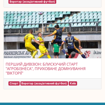
Воротар (асоціативний футбол)
ПЕРШИЙ ДИВІЗІОН: БЛИСКУЧИЙ СТАРТ
"АГРОБІЗНЕСА", ПРИХОВАНЕ ДОМІНУВАННЯ
"ВІКТОРІЇ"
Спорт
Воротар (асоціативний футбол)
Київ