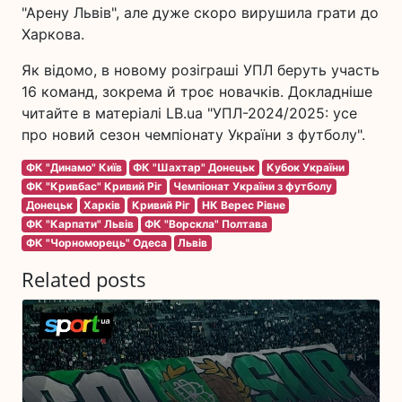
"Арену Львів", але дуже скоро вирушила грати до
Харкова.
Як відомо, в новому розіграші УПЛ беруть участь
16 команд, зокрема й троє новачків. Докладніше
читайте в матеріалі LB.ua "УПЛ-2024/2025: усе
про новий сезон чемпіонату України з футболу".
ФК "Динамо" Київ
ФК "Шахтар" Донецьк
Кубок України
ФК "Кривбас" Кривий Ріг
Чемпіонат України з футболу
Донецьк
Харків
Кривий Ріг
НК Верес Рівне
ФК "Карпати" Львів
ФК "Ворскла" Полтава
ФК "Чорноморець" Одеса
Львів
Related posts