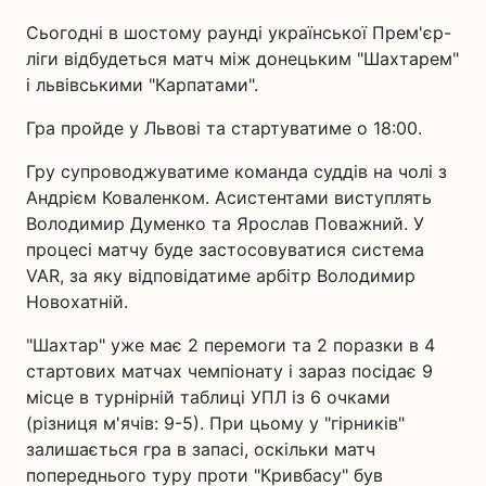
Сьогодні в шостому раунді української Прем'єр-
ліги відбудеться матч між донецьким "Шахтарем"
і львівськими "Карпатами".
Гра пройде у Львові та стартуватиме о 18:00.
Гру супроводжуватиме команда суддів на чолі з
Андрієм Коваленком. Асистентами виступлять
Володимир Думенко та Ярослав Поважний. У
процесі матчу буде застосовуватися система
VAR, за яку відповідатиме арбітр Володимир
Новохатній.
"Шахтар" уже має 2 перемоги та 2 поразки в 4
стартових матчах чемпіонату і зараз посідає 9
місце в турнірній таблиці УПЛ із 6 очками
(різниця м'ячів: 9-5). При цьому у "гірників"
залишається гра в запасі, оскільки матч
попереднього туру проти "Кривбасу" був