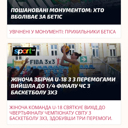
УВІЧНЕНІ У МОНУМЕНТІ: ПРИХИЛЬНИКИ БЕТІСА
ЖІНОЧА КОМАНДА U-18 СВЯТКУЄ ВИХІД ДО
ЧВЕРТЬФІНАЛУ ЧЕМПІОНАТУ СВІТУ З
БАСКЕТБОЛУ 3X3, ЗДОБУВШИ ТРИ ПЕРЕМОГИ.