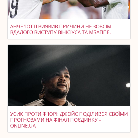
АНЧЕЛОТТІ ВИЯВИВ ПРИЧИНИ НЕ ЗОВСІМ
ВДАЛОГО ВИСТУПУ ВІНІСІУСА ТА МБАППЕ.
УСИК ПРОТИ Ф'ЮРІ: ДЖОЙС ПОДІЛИВСЯ СВОЇМИ
ПРОГНОЗАМИ НА ФІНАЛ ПОЄДИНКУ –
ONLINE.UA