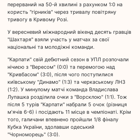
перерваний на 50-й хвилині з рахунком 1:0 на
користь "гірників" через тривалу повітряну
тривогу в Кривому Розі.
У вересневий міжнародний вікенд десять гравців
"Шахтаря" взяли участь у матчах за свої
національні та молодіжні команди.
"Карпати" свій дебютний сезон в УПЛ розпочали
нічиєю з "Вересом" (0:0) та перемогою над
"Кривбасом" (3:0), після чого поступилися
київському "Динамо" (1:3) та черкаському ЛНЗ
(1:2). У минулому матчі команда Владислава
Лупашка розділила очки з "Ворсклою" (1:1). Тож
після 5 турів "Карпати" набрали 5 очок (різниця
м'ячів 6-6) і посідають 11 місце в чемпіонаті. Крім
того, галичани впевнено пройшли 1/8 фіналу
Кубка України, здолавши одеський
"Чорноморець" (3:0).