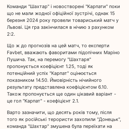
Команди "Шахтар" і новостворені "Карпати" поки
що не мали жодної офіційної зустрічі, однак 15
березня 2024 року провели товариський матч у
Львові. Ця гра закінчилася в нічию з рахунком
2:2.
Що ж до прогнозів на цей матч, то експерти
Favbet, вважають фаворитами підопічних Маріно
Пушича. Так, на перемогу "Шахтаря"
пропонується коефіцієнт 1.25, тоді як
потенційний успіх "Карпат" оцінюється
показником 14.50. Ймовірність нічийного
результату представлена коефіцієнтом 6.10.
Також пропонується ще один цікавий варіант -
це гол "Карпат" - коефіцієнт 2.1.
Варто зазначити, що десять років тому, після
того як російські терористи захопили "Донецьк",
команда "Шахтар" змушена була переїхати на