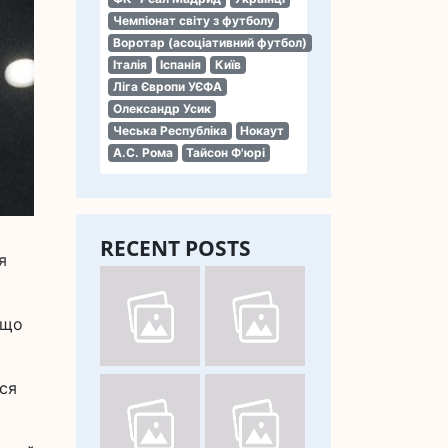
Чемпіонат світу з футболу
Воротар (асоціативний футбол)
Італія
Іспанія
Київ
Ліга Європи УЄФА
Олександр Усик
Чеська Республіка
Нокаут
А.С. Рома
Тайсон Ф'юрі
RECENT POSTS
я
 що
ися