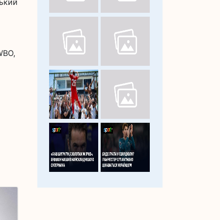
ський
WBO,