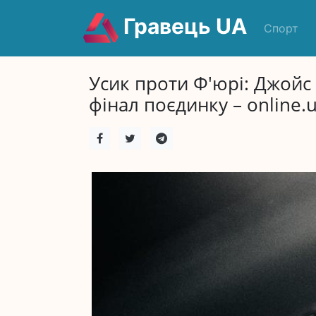
Гравець UA
Спорт
Усик проти Ф'юрі: Джойс
фінал поєдинку – online.