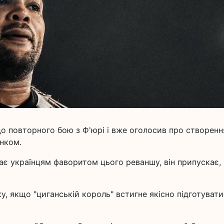
о повторного бою з Ф'юрі і вже оголосив про створенн
нком.
ає українцям фаворитом цього реваншу, він припускає,
, якщо "циганській король" встигне якісно підготуват