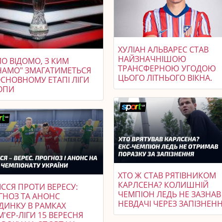
ХУЛІАН АЛЬВАРЕС СТАВ
НАЙЗНАЧНІШОЮ
О ВІДОМО, З КИМ
ТРАНСФЕРНОЮ УГОДОЮ
НАМО" ЗМАГАТИМЕТЬСЯ
ЦЬОГО ЛІТНЬОГО ВІКНА.
ОСНОВНОМУ ЕТАПІ ЛІГИ
ОПИ
ХТО Ж СТАВ РЯТІВНИКОМ
КАРЛСЕНА? КОЛИШНІЙ
ССЯ ПРОТИ ВЕРЕСУ:
ЧЕМПІОН ЛЕДЬ НЕ ЗАЗНАВ
ГНОЗ ТА АНОНС
НЕВДАЧІ ЧЕРЕЗ ЗАПІЗНЕНН
ДИНКУ В РАМКАХ
'ЄР-ЛІГИ 15 ВЕРЕСНЯ