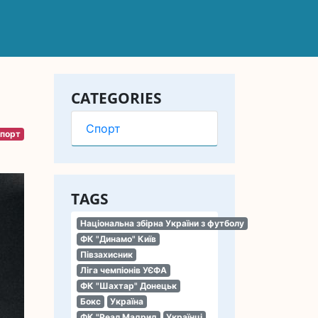
CATEGORIES
Спорт
порт
TAGS
Національна збірна України з футболу
ФК "Динамо" Київ
Півзахисник
Ліга чемпіонів УЄФА
ФК "Шахтар" Донецьк
Бокс
Україна
ФК "Реал Мадрид
Українці