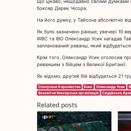
Що цікаво, нещодавно своїми думками
боксер Дерек Чісора.
На його думку, у Тайсона абсолютно від
Як було зазначено раніше, увечері 10 в
WBC та IBO Олександр Усик нагадав Тайс
запланований реванш, який відбудеться 
Крім того, Олександр Усик оголосив пр
реваншем з бійцем з Великої Британії.
Як відомо, другий бій відбудеться 21 гру
Сполучене Королівство
Бокс
Олександр Усик
В
Всесвітня боксерська організація
Саудівська Ара
Related posts