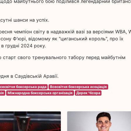
 щодо майбутнього бою поділився легендарний британ
сутні шанси на успіх.
ересня чемпіон світу в надважкій вазі за версіями WBA, 
ону Ф'юрі, відомому як "циганський король", про їх
в грудні 2024 року.
о старт свого тренувального табору перед майбутнім
дня в Саудівській Аравії.
сесвітня боксерська рада
Всесвітня боксерська асоціація
вія
Міжнародна боксерська організація
Дерек Чісора