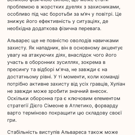
проблемою в жорстких дуелях з захисниками,
особливо під час боротьби за м’яч у повітрі. Це
знижує його ефективність у ситуаціях, де
необхідна додаткова фізична перевага.
Альварес ще не повністю оволодів навичками
захисту. Як нападник, він в основному акцентує
увагу на атакуючих діях, внаслідок чого його
участь в оборонних зусиллях, зокрема в
пресингу та відборі м'яча, не завжди є на
достатньому рівні. У ті моменти, коли команді
потрібно активне захисту від усіх гравців, Хуліан
не завжди може зробити значний внесок.
Оскільки оборонна гра є ключовим елементом
стратегії Дієго Сімеоне в Атлетико, форварду
варто терміново покращити цю складову своєї
гри.
Стабільність виступів Альвареса також може