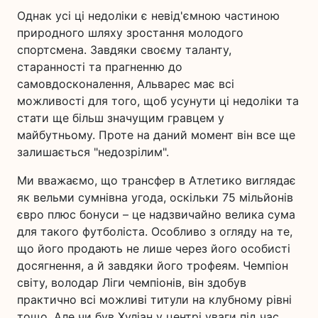
Однак усі ці недоліки є невід'ємною частиною
природного шляху зростання молодого
спортсмена. Завдяки своєму таланту,
старанності та прагненню до
самовдосконалення, Альварес має всі
можливості для того, щоб усунути ці недоліки та
стати ще більш значущим гравцем у
майбутньому. Проте на даний момент він все ще
залишається "недозрілим".
Ми вважаємо, що трансфер в Атлетико виглядає
як вельми сумнівна угода, оскільки 75 мільйонів
євро плюс бонуси – це надзвичайно велика сума
для такого футболіста. Особливо з огляду на те,
що його продають не лише через його особисті
досягнення, а й завдяки його трофеям. Чемпіон
світу, володар Ліги чемпіонів, він здобув
практично всі можливі титули на клубному рівні
тощо. Але чи був Хуліан у центрі уваги під час