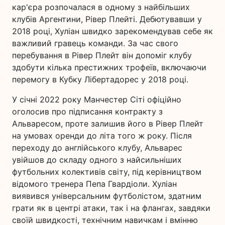
кар'єра розпочалася в одному з найбільших
клубів Аргентини, Рівер Плейті. Дебютувавши у
2018 році, Хуліан швидко зарекомендував себе як
важливий гравець команди. За час свого
перебування в Рівер Плейт він допоміг клубу
здобути кілька престижних трофеїв, включаючи
перемогу в Кубку Лібертадорес у 2018 році.
У січні 2022 року Манчестер Сіті офіційно
оголосив про підписання контракту з
Альваресом, проте залишив його в Рівер Плейт
на умовах оренди до літа того ж року. Після
переходу до англійського клубу, Альварес
увійшов до складу одного з найсильніших
футбольних колективів світу, під керівництвом
відомого тренера Пепа Гвардіоли. Хуліан
виявився універсальним футболістом, здатним
грати як в центрі атаки, так і на флангах, завдяки
своїй швидкості, технічним навичкам і вмінню