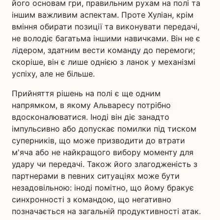
його основам гри, правильним рухам на полі та
іншим важливим аспектам. Проте Хуліан, крім
вміння обирати позиції та виконувати передачі,
не володіє багатьма іншими навичками. Він не є
лідером, здатним вести команду до перемоги;
скоріше, він є лише однією з ланок у механізмі
успіху, але не більше.
Прийняття рішень на полі є ще одним
напрямком, в якому Альваресу потрібно
вдосконалюватися. Іноді він діє занадто
імпульсивно або допускає помилки під тиском
суперників, що може призводити до втрати
м'яча або не найкращого вибору моменту для
удару чи передачі. Також його злагодженість з
партнерами в певних ситуаціях може бути
незадовільною: іноді помітно, що йому бракує
синхронності з командою, що негативно
позначається на загальній продуктивності атак.