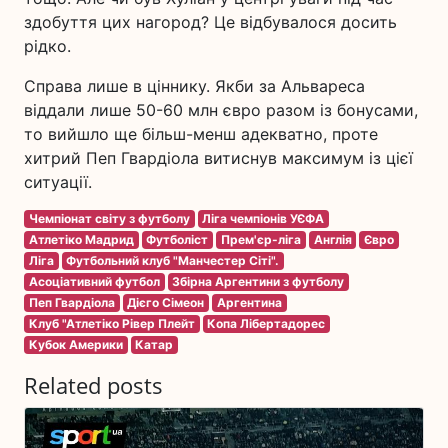
здобуття цих нагород? Це відбувалося досить
рідко.
Справа лише в ціннику. Якби за Альвареса
віддали лише 50-60 млн євро разом із бонусами,
то вийшло ще більш-менш адекватно, проте
хитрий Пеп Гвардіола витиснув максимум із цієї
ситуації.
Чемпіонат світу з футболу
Ліга чемпіонів УЄФА
Атлетіко Мадрид
Футболіст
Прем'єр-ліга
Англія
Євро
Ліга
Футбольний клуб "Манчестер Сіті".
Асоціативний футбол
Збірна Аргентини з футболу
Пеп Гвардіола
Дієго Сімеон
Аргентина
Клуб "Атлетіко Рівер Плейт
Копа Лібертадорес
Кубок Америки
Катар
Related posts