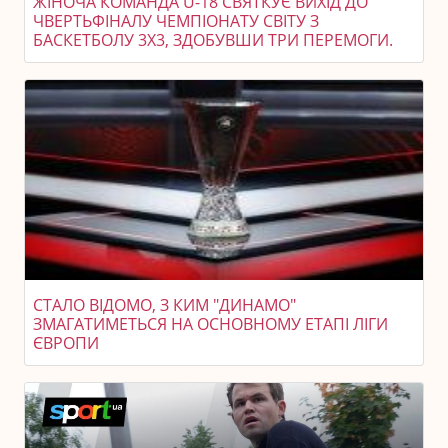
ЖІНОЧА КОМАНДА U-18 СВЯТКУЄ ВИХІД ДО
ЧВЕРТЬФІНАЛУ ЧЕМПІОНАТУ СВІТУ З
БАСКЕТБОЛУ 3X3, ЗДОБУВШИ ТРИ ПЕРЕМОГИ.
СТАЛО ВІДОМО, З КИМ "ДИНАМО"
ЗМАГАТИМЕТЬСЯ НА ОСНОВНОМУ ЕТАПІ ЛІГИ
ЄВРОПИ