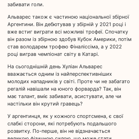
забивати голи.
Альварес також є частиною національної збірної
Аргентини. Він дебютував у збірній у 2021 році і
вже встиг виграти всі можливі трофеї. Спочатку
він разом із збірною здобув Кубок Америки, потім
став володарем трофею Фіналіссіма, а у 2022
році виграв чемпіонат світу в Катарі.
На сьогоднішній день Хуліан Альварес
вважається одним із найперспективніших
молодих нападників у світі. Проте чи не забагато
регалій навішали на юного форварда? Так, він
має талант, вміє забивати, асистувати, але чи
настільки він крутий гравець?
У аргентинця, як у кожного спортсмена, є свої
слабкі сторони, які потребують подальшого
розвитку. По-перше, він не відзначається
великою фізичною силою, що може стати