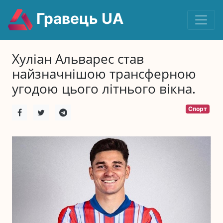
Гравець UA
Хуліан Альварес став
найзначнішою трансферною
угодою цього літнього вікна.
Спорт