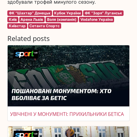
здобували трофей минулого сезону.
ФК "Шахтар" Донецьк
Кубок України
ФК "Зоря" Луганськ
Київ
Арена Львів
Воля (компанія)
Vodafone Україна
Київстар
Сетанта Спортс
Related posts
УВІЧНЕНІ У МОНУМЕНТІ: ПРИХИЛЬНИКИ БЕТІСА