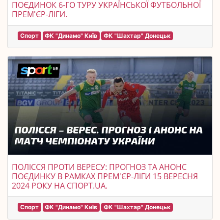
ПОЄДИНОК 6-ГО ТУРУ УКРАЇНСЬКОЇ ФУТБОЛЬНОЇ
ПРЕМ'ЄР-ЛІГИ.
Спорт
ФК "Динамо" Київ
ФК "Шахтар" Донецьк
ПОЛІССЯ ПРОТИ ВЕРЕСУ: ПРОГНОЗ ТА АНОНС
ПОЄДИНКУ В РАМКАХ ПРЕМ'ЄР-ЛІГИ 15 ВЕРЕСНЯ
2024 РОКУ НА СПОРТ.UA.
Спорт
ФК "Динамо" Київ
ФК "Шахтар" Донецьк