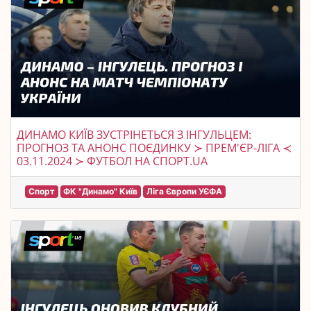
ДИНАМО КИЇВ ЗУСТРІНЕТЬСЯ З ІНГУЛЬЦЕМ:
ПРОГНОЗ ТА АНОНС ПОЄДИНКУ ≻ ПРЕМ'ЄР-ЛІГА ≺
03.11.2024 ≻ ФУТБОЛ НА СПОРТ.UA
Спорт
ФК "Динамо" Київ
Ліга Європи УЄФА