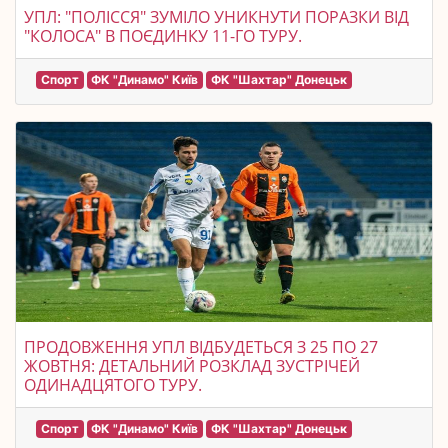
УПЛ: "ПОЛІССЯ" ЗУМІЛО УНИКНУТИ ПОРАЗКИ ВІД
"КОЛОСА" В ПОЄДИНКУ 11-ГО ТУРУ.
Спорт
ФК "Динамо" Київ
ФК "Шахтар" Донецьк
ПРОДОВЖЕННЯ УПЛ ВІДБУДЕТЬСЯ З 25 ПО 27
ЖОВТНЯ: ДЕТАЛЬНИЙ РОЗКЛАД ЗУСТРІЧЕЙ
ОДИНАДЦЯТОГО ТУРУ.
Спорт
ФК "Динамо" Київ
ФК "Шахтар" Донецьк