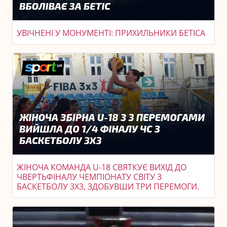
УВІЧНЕНІ У МОНУМЕНТІ: ПРИХИЛЬНИКИ БЕТІСА
ЖІНОЧА КОМАНДА U-18 СВЯТКУЄ ВИХІД ДО
ЧВЕРТЬФІНАЛУ ЧЕМПІОНАТУ СВІТУ З
БАСКЕТБОЛУ 3X3, ЗДОБУВШИ ТРИ ПЕРЕМОГИ.