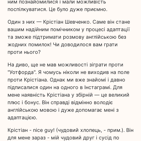
ним познайомилися і мали можливість
поспілкуватися. Це було дуже приємно.
Один з них — Крістіан Шевченко. Саме він стане
вашим надійним помічником у процесі адаптації
та зможе підтримати розмову англійською без
жодних помилок! Чи доводилося вам грати
проти нього?
На диво, ще не мав можливості зіграти проти
"Уотфорда". Я чомусь ніколи не виходив на поле
проти Крістіана. Однак ми вже знайомі і давно
підписалися один на одного в Інстаграмі. Для
мене наявність Крістіана у збірній — це великий
плюс і бонус. Він справді відмінно володіє
англійською мовою і дуже допомагає мені з
адаптацією.
Крістіан - nice guy! (чудовий хлопець, - прим.). Він
для мене зараз - мій чудовий друг і сусід по