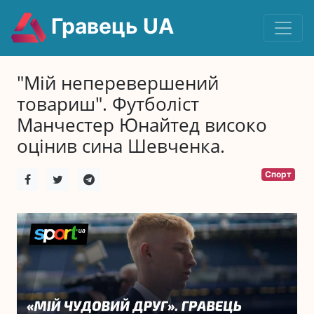
Гравець UA
"Мій неперевершений
товариш". Футболіст
Манчестер Юнайтед високо
оцінив сина Шевченка.
Спорт