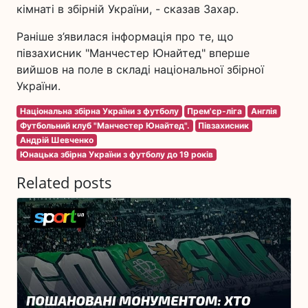
кімнаті в збірній України, - сказав Захар.
Раніше з’явилася інформація про те, що
півзахисник "Манчестер Юнайтед" вперше
вийшов на поле в складі національної збірної
України.
Національна збірна України з футболу
Прем'єр-ліга
Англія
Футбольний клуб "Манчестер Юнайтед".
Півзахисник
Андрій Шевченко
Юнацька збірна України з футболу до 19 років
Related posts