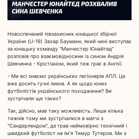
Новоспечений півзахисник юнацької збірної
України (U-19) Захар Бауманн, який нині виступає
за юнацьку команду "Манчестер Юнайтед"
розповів про взаємовідносини із сином Андрія
Шевченка - Крістіаном, який теж грає в Англії.
- Ми всі знаємо українських легіонерів АПЛ. Це
вже досить гучні імена. А як щодо юних
футболістів українського походження? Ви
зустрічали ще таких?
Так, дійсно, мав таку можливість. Лише кілька
тижнів тому ми зустрічалися в матчі з
"Сандерлендом", де грав неймовірно технічний і
швидкий футболіст на ім'я Тимур Тутеров. Ми з