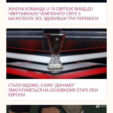
ЖІНОЧА КОМАНДА U-18 СВЯТКУЄ ВИХІД ДО
ЧВЕРТЬФІНАЛУ ЧЕМПІОНАТУ СВІТУ З
БАСКЕТБОЛУ 3X3, ЗДОБУВШИ ТРИ ПЕРЕМОГИ.
СТАЛО ВІДОМО, З КИМ "ДИНАМО"
ЗМАГАТИМЕТЬСЯ НА ОСНОВНОМУ ЕТАПІ ЛІГИ
ЄВРОПИ