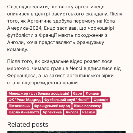
Слід підкреслити, що влітку аргентинець
опинився в центрі расистського скандалу. Після
того, як Аргентина здобула перемогу на Копа
Америка-2024, Енцо заспівав, що чорношкірі
футболісти з Франції мають походження з
Анголи, хоча представляють французьку
команду.
Після того, як скандальне відео розлетілося
мережею, чимало гравців Челсі відписалися від
Фернандеса, а на захист аргентинської зірки
стала віцепрезидентка країни.
Менеджер (футбольна асоціація)
Євро
Лондон
ФК "Реал Мадрид
Футбольний клуб "Челсі".
Франція
Півзахисник
Французький народ
Вікно переказу
Карло Анчелотті
Аргентина
Ангола
Расизм
Related posts