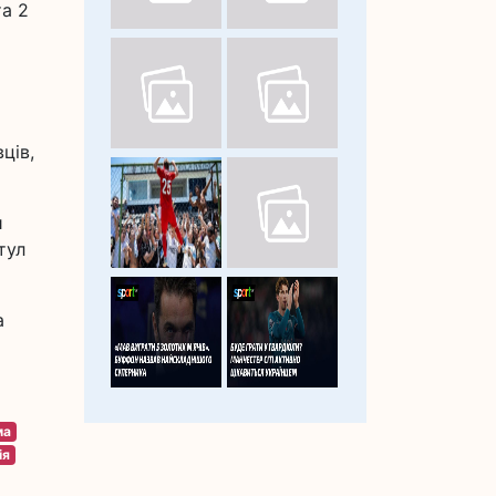
та 2
ців,
и
тул
а
ма
ія