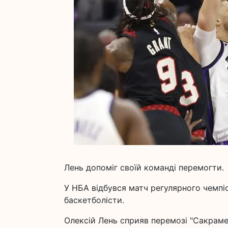
Лень допоміг своїй команді перемогти.
У НБА відбувся матч регулярного чемпіо
баскетболісти.
Олексій Лень сприяв перемозі "Сакрам