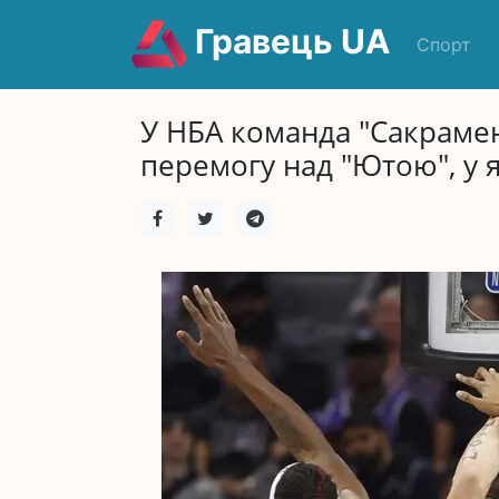
Гравець UA
Спорт
У НБА команда "Сакрамен
перемогу над "Ютою", у 