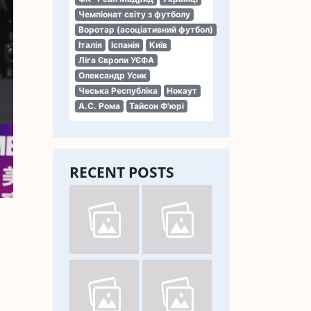
Чемпіонат світу з футболу
Воротар (асоціативний футбол)
Італія
Іспанія
Київ
Ліга Європи УЄФА
Олександр Усик
Чеська Республіка
Нокаут
А.С. Рома
Тайсон Ф'юрі
RECENT POSTS