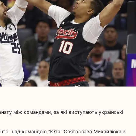
нату між командами, за які виступають українські
енто" над командою "Юта" Святослава Михайлюка з