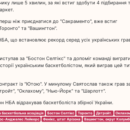
чику лише 5 хвилин, за які встиг здобути 4 підбирання 
аркет.
 перш ніж приєднатися до "Сакраменто", вже встиг
"Торонто" та "Вашингтон".
НБА, що встановлює рекорд серед усіх українських грав
ступав за "Бостон Селтікс" та допоміг команді виграт
 історії українським баскетболістом, який виграв цей ти
онтракт із "Ютою". У минулому Святослав також грав з
тройт", "Оклахому", "Нью-Йорк" та "Шарлотт".
н НБА відрахував баскетболіста збірної України.
 баскетбольна асоціація
Бостон Селтікс
Торонто
Детройт.
Оклахо
ос-Анджелес Лейкерс
Фенікс, штат Арізона
Вашингтон, округ Колумб