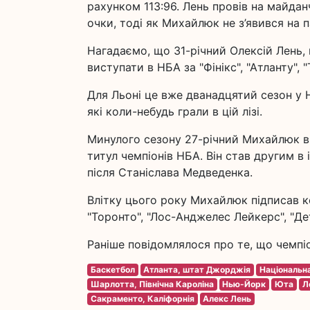
рахунком 113:96. Лень провів на майдан
очки, тоді як Михайлюк не з’явився на п
Нагадаємо, що 31-річний Олексій Лень,
виступати в НБА за "Фінікс", "Атланту", 
Для Льоні це вже дванадцятий сезон у 
які коли-небудь грали в цій лізі.
Минулого сезону 27-річний Михайлюк ви
титул чемпіонів НБА. Він став другим в
після Станіслава Медведенка.
Влітку цього року Михайлюк підписав к
"Торонто", "Лос-Анджелес Лейкерс", "Де
Раніше повідомлялося про те, що чемпіо
Баскетбол
Атланта, штат Джорджія
Національна
Шарлотта, Північна Кароліна
Нью-Йорк
Юта
Л
Сакраменто, Каліфорнія
Алекс Лень