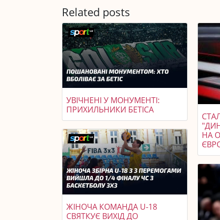
Related posts
УВІЧНЕНІ У МОНУМЕНТІ:
ПРИХИЛЬНИКИ БЕТІСА
СТАЛ
"ДИ
НА 
ЄВР
ЖІНОЧА КОМАНДА U-18
СВЯТКУЄ ВИХІД ДО