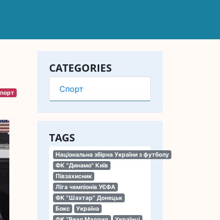
CATEGORIES
Спорт
порт
TAGS
Національна збірна України з футболу
ФК "Динамо" Київ
Півзахисник
Ліга чемпіонів УЄФА
ФК "Шахтар" Донецьк
Бокс
Україна
ФК "Реал Мадрид
Українці