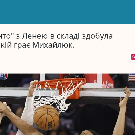
то" з Ленею в складі здобула
якій грає Михайлюк.
С