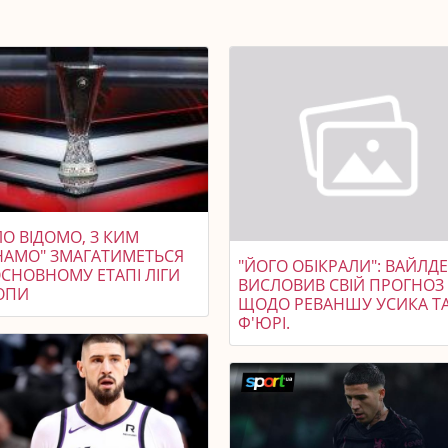
О ВІДОМО, З КИМ
НАМО" ЗМАГАТИМЕТЬСЯ
"ЙОГО ОБІКРАЛИ": ВАЙЛД
ОСНОВНОМУ ЕТАПІ ЛІГИ
ВИСЛОВИВ СВІЙ ПРОГНОЗ
ОПИ
ЩОДО РЕВАНШУ УСИКА Т
Ф'ЮРІ.