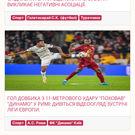
ВИКЛИКАЄ НЕГАТИВНІ АСОЦІАЦІЇ.
Спорт
Галатасарай С.К. (футбол)
Туреччина
ГОЛ ДОВБИКА З 11-МЕТРОВОГО УДАРУ "ПОХОВАВ"
"ДИНАМО" У РИМІ: ДИВІТЬСЯ ВІДЕООГЛЯД ЗУСТРІЧІ
ЛІГИ ЄВРОПИ.
Спорт
А.С. Рома
ФК "Динамо" Київ