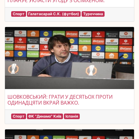
ПЛАНУЄ УКЛАСТИ УГОДУ З ОСІМХЕНОМ.
Спорт
Галатасарай С.К. (футбол)
Туреччина
ШОВКОВСЬКИЙ: ГРАТИ У ДЕСЯТЬОХ ПРОТИ
ОДИНАДЦЯТИ ВКРАЙ ВАЖКО.
Спорт
ФК "Динамо" Київ
Іспанія