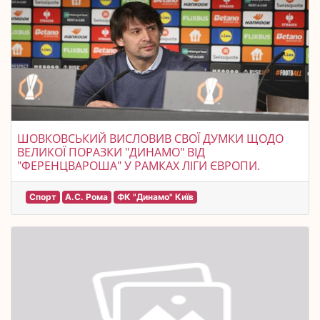
ШОВКОВСЬКИЙ ВИСЛОВИВ СВОЇ ДУМКИ ЩОДО
ВЕЛИКОЇ ПОРАЗКИ "ДИНАМО" ВІД
"ФЕРЕНЦВАРОША" У РАМКАХ ЛІГИ ЄВРОПИ.
Спорт
А.С. Рома
ФК "Динамо" Київ