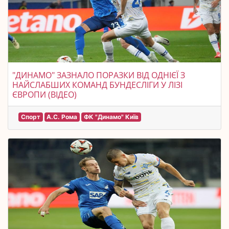
"ДИНАМО" ЗАЗНАЛО ПОРАЗКИ ВІД ОДНІЄЇ З
НАЙСЛАБШИХ КОМАНД БУНДЕСЛІГИ У ЛІЗІ
ЄВРОПИ (ВІДЕО)
Спорт
А.С. Рома
ФК "Динамо" Київ