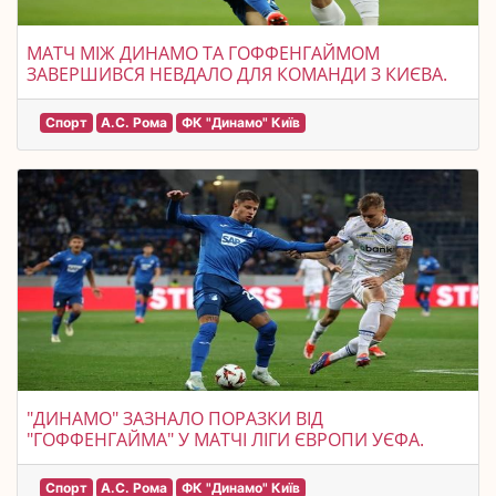
МАТЧ МІЖ ДИНАМО ТА ГОФФЕНГАЙМОМ
ЗАВЕРШИВСЯ НЕВДАЛО ДЛЯ КОМАНДИ З КИЄВА.
Спорт
А.С. Рома
ФК "Динамо" Київ
"ДИНАМО" ЗАЗНАЛО ПОРАЗКИ ВІД
"ГОФФЕНГАЙМА" У МАТЧІ ЛІГИ ЄВРОПИ УЄФА.
Спорт
А.С. Рома
ФК "Динамо" Київ